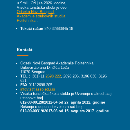
u Srbiji.
Od jula 2026. godine,
Visoka turistička škola je deo
Odseka Novi Beograd
,
Akademije strukovnih studija
Politehnika
.
Tekući račun
840-32883845-18
Kontakt
Odsek Novi Beograd Akademije Politehnika
Bulevar Zorana Đinđića 152a
11070 Beograd
TEL
(+381) 11
2698 222
, 2698 206, 3196 630, 3196
631
FAX
011/ 2698 205
infovts@assb.edu.rs
Visoka turistička škola stekla je Uverenje o akreditaciji
ustanove broj
612-00-00128/2012-04 od 27. aprila 2012. godine
Rešenje o dopuni dozvole za rad broj
612-00-00319/2017-06 od 15. avgusta 2017. godine