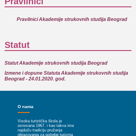
Pravilnici
Pravilnici Akademije strukovnih studija Beograd
Statut
Statut Akademije strukovnih studija Beograd
Izmene i dopune Statuta Akademije strukovnih studija
Beograd - 24.01.2020. god.
O nama
Visoka turistička škola je
osnovana 1967. i kao takva ima
najdužu tradiciju pružanja
obrazovanja za potrebe turizma