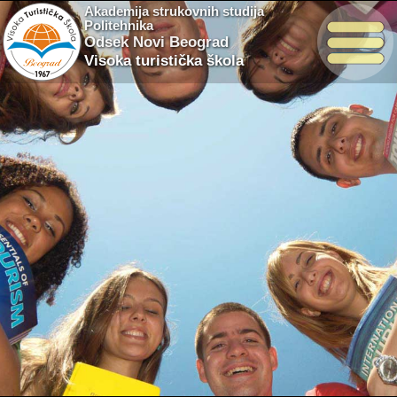
Akademija strukovnih studija
Politehnika
Odsek Novi Beograd
Visoka turistička škola