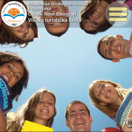
Akademija strukovnih studija
Politehnika
Odsek Novi Beograd
Visoka turistička škola