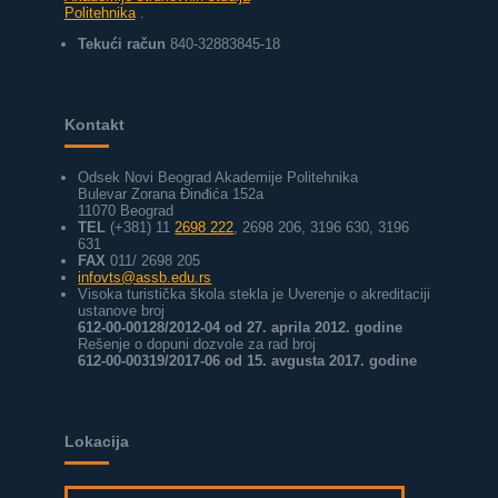
Politehnika
.
Tekući račun
840-32883845-18
Kontakt
Odsek Novi Beograd Akademije Politehnika
Bulevar Zorana Đinđića 152a
11070 Beograd
TEL
(+381) 11
2698 222
, 2698 206, 3196 630, 3196
631
FAX
011/ 2698 205
infovts@assb.edu.rs
Visoka turistička škola stekla je Uverenje o akreditaciji
ustanove broj
612-00-00128/2012-04 od 27. aprila 2012. godine
Rešenje o dopuni dozvole za rad broj
612-00-00319/2017-06 od 15. avgusta 2017. godine
Lokacija