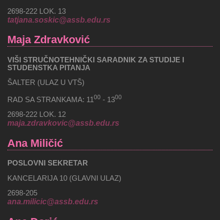
2698-222 LOK. 13
tatjana.soskic@assb.edu.rs
Maja Zdravković
VIŠI STRUČNOTEHNIČKI SARADNIK ZA STUDIJE I
STUDENSTKA PITANJA
ŠALTER (ULAZ U VTŠ)
00
00
RAD SA STRANKAMA: 11
- 13
2698-222 LOK. 12
maja.zdravkovic@assb.edu.rs
Ana Miličić
POSLOVNI SEKRETAR
KANCELARIJA 10 (GLAVNI ULAZ)
2698-205
ana.milicic@assb.edu.rs