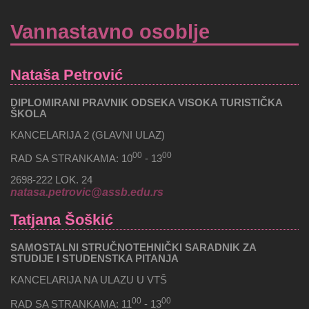
Vannastavno osoblje
Nataša Petrović
DIPLOMIRANI PRAVNIK ODSEKA VISOKA TURISTIČKA
ŠKOLA
KANCELARIJA 2 (GLAVNI ULAZ)
00
00
RAD SA STRANKAMA: 10
- 13
2698-222 LOK. 24
natasa.petrovic@assb.edu.rs
Tatjana Šoškić
SAMOSTALNI STRUČNOTEHNIČKI SARADNIK ZA
STUDIJE I STUDENSTKA PITANJA
KANCELARIJA NA ULAZU U VTŠ
00
00
RAD SA STRANKAMA: 11
- 13