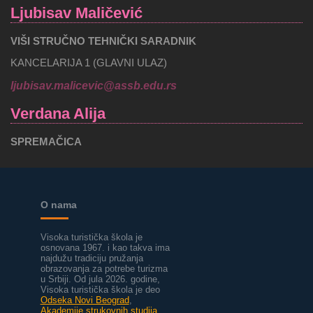
Ljubisav Maličević
VIŠI STRUČNO TEHNIČKI SARADNIK
KANCELARIJA 1 (GLAVNI ULAZ)
ljubisav.malicevic@assb.edu.rs
Verdana Alija
SPREMAČICA
O nama
Visoka turistička škola je
osnovana 1967. i kao takva ima
najdužu tradiciju pružanja
obrazovanja za potrebe turizma
u Srbiji.
Od jula 2026. godine,
Visoka turistička škola je deo
Odseka Novi Beograd
,
Akademije strukovnih studija