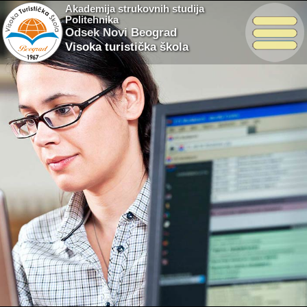
Akademija strukovnih studija
Politehnika
Odsek Novi Beograd
Visoka turistička škola