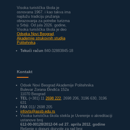
Visoka turistička škola je
osnovana 1967. i kao takva ima
najdužu tradiciju pružanja
obrazovanja za potrebe turizma
u Srbiji.
Od jula 2026. godine,
Visoka turistička škola je deo
Odseka Novi Beograd
,
Akademije strukovnih studija
Politehnika
.
Tekući račun
840-32883845-18
Kontakt
Odsek Novi Beograd Akademije Politehnika
Bulevar Zorana Đinđića 152a
11070 Beograd
TEL
(+381) 11
2698 222
, 2698 206, 3196 630, 3196
631
FAX
011/ 2698 205
infovts@assb.edu.rs
Visoka turistička škola stekla je Uverenje o akreditaciji
ustanove broj
612-00-00128/2012-04 od 27. aprila 2012. godine
Rešenje o dopuni dozvole za rad broj