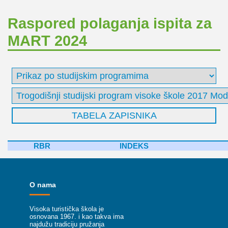
Raspored polaganja ispita za
MART 2024
RBR
INDEKS
O nama
Visoka turistička škola je
osnovana 1967. i kao takva ima
najdužu tradiciju pružanja