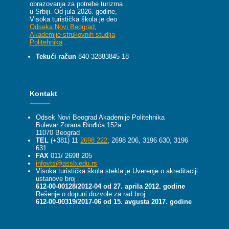
obrazovanja za potrebe turizma
u Srbiji.
Od jula 2026. godine,
Visoka turistička škola je deo
Odseka Novi Beograd
,
Akademije strukovnih studija
Politehnika
.
Tekući račun
840-32883845-18
Kontakt
Odsek Novi Beograd Akademije Politehnika
Bulevar Zorana Đinđića 152a
11070 Beograd
TEL
(+381) 11
2698 222
, 2698 206, 3196 630, 3196
631
FAX
011/ 2698 205
infovts@assb.edu.rs
Visoka turistička škola stekla je Uverenje o akreditaciji
ustanove broj
612-00-00128/2012-04 od 27. aprila 2012. godine
Rešenje o dopuni dozvole za rad broj
612-00-00319/2017-06 od 15. avgusta 2017. godine