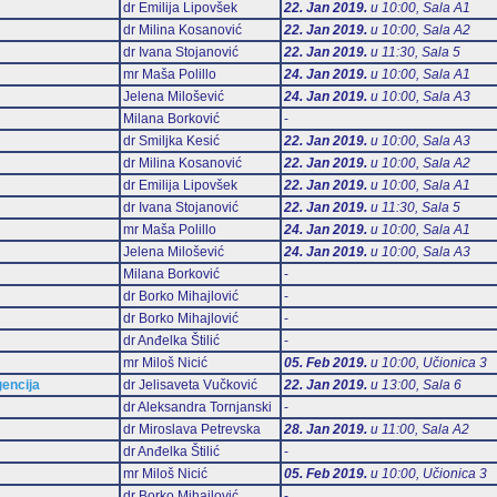
dr Emilija Lipovšek
22. Jan 2019.
u 10:00, Sala А1
dr Milina Kosanović
22. Jan 2019.
u 10:00, Sala А2
dr Ivana Stojanović
22. Jan 2019.
u 11:30, Sala 5
mr Maša Polillo
24. Jan 2019.
u 10:00, Sala А1
Jelena Milošević
24. Jan 2019.
u 10:00, Sala А3
Milana Borković
-
dr Smiljka Kesić
22. Jan 2019.
u 10:00, Sala А3
dr Milina Kosanović
22. Jan 2019.
u 10:00, Sala А2
dr Emilija Lipovšek
22. Jan 2019.
u 10:00, Sala А1
dr Ivana Stojanović
22. Jan 2019.
u 11:30, Sala 5
mr Maša Polillo
24. Jan 2019.
u 10:00, Sala А1
Jelena Milošević
24. Jan 2019.
u 10:00, Sala А3
Milana Borković
-
dr Borko Mihajlović
-
dr Borko Mihajlović
-
dr Anđelka Štilić
-
mr Miloš Nicić
05. Feb 2019.
u 10:00, Učionica 3
gencija
dr Jelisaveta Vučković
22. Jan 2019.
u 13:00, Sala 6
dr Aleksandra Tornjanski
-
dr Miroslava Petrevska
28. Jan 2019.
u 11:00, Sala А2
dr Anđelka Štilić
-
mr Miloš Nicić
05. Feb 2019.
u 10:00, Učionica 3
dr Borko Mihajlović
-