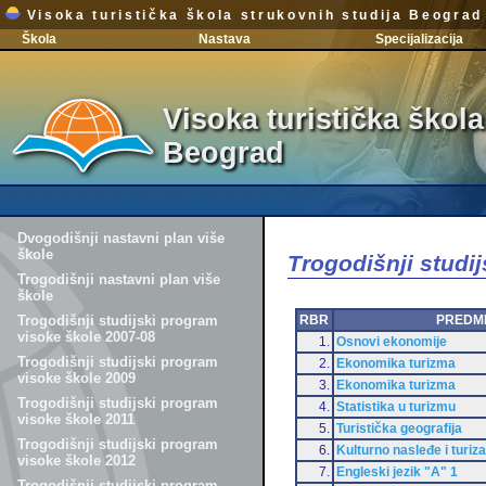
Visoka turistička škola strukovnih studija Beograd
Škola
Nastava
Specijalizacija
Visoka turistička škola
Beograd
Dvogodišnji nastavni plan više
škole
Trogodišnji studi
Trogodišnji nastavni plan više
škole
RBR
PREDM
Trogodišnji studijski program
visoke škole 2007-08
1.
Osnovi ekonomije
Trogodišnji studijski program
2.
Ekonomika turizma
visoke škole 2009
3.
Ekonomika turizma
Trogodišnji studijski program
4.
Statistika u turizmu
visoke škole 2011
5.
Turistička geografija
Trogodišnji studijski program
6.
Kulturno nasleđe i turiz
visoke škole 2012
7.
Engleski jezik "A" 1
Trogodišnji studijski program