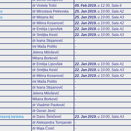
dr Violeta Tošić
05. Feb 2019.
u 12:30, Sala 6
mu
dr Miroslava Petrevska
25. Jan 2019.
u 10:00, Sala А2
mu
dr Mirjana Ilić
25. Jan 2019.
u 10:00, Sala А3
dr Milina Kosanović
22. Jan 2019.
u 10:00, Sala А2
dr Emilija Lipovšek
22. Jan 2019.
u 10:00, Sala А1
dr Smiljka Kesić
22. Jan 2019.
u 10:00, Sala А3
dr Ivana Stojanović
-
mr Maša Polillo
-
Jelena Milošević
-
Milana Borković
-
dr Emilija Lipovšek
22. Jan 2019.
u 10:00, Sala А1
dr Smiljka Kesić
22. Jan 2019.
u 10:00, Sala А3
dr Milina Kosanović
22. Jan 2019.
u 10:00, Sala А2
mr Maša Polillo
-
dr Ivana Stojanović
-
Jelena Milošević
-
Milana Borković
-
dr Vladimir Pavković
-
dr Goran Jević
-
 razvoj turizma
dr Dario Šimičević
23. Jan 2019.
u 10:00, Sala А3
dr Aleksandra Tornjanski
-
dr Maja Ćosić
-