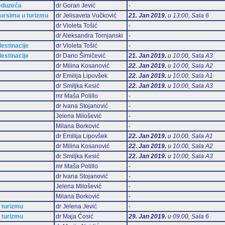
reduzeća
dr Goran Jević
-
sursima u turizmu
dr Jelisaveta Vučković
21. Jan 2019.
u 13:00, Sala 6
dr Violeta Tošić
-
dr Aleksandra Tornjanski
-
estinacije
dr Violeta Tošić
-
estinacije
dr Dario Šimičević
21. Jan 2019.
u 10:00, Sala А3
dr Milina Kosanović
22. Jan 2019.
u 10:00, Sala А2
dr Emilija Lipovšek
22. Jan 2019.
u 10:00, Sala А1
dr Smiljka Kesić
22. Jan 2019.
u 10:00, Sala А3
mr Maša Polillo
-
dr Ivana Stojanović
-
Jelena Milošević
-
Milana Borković
-
dr Emilija Lipovšek
22. Jan 2019.
u 10:00, Sala А1
dr Milina Kosanović
22. Jan 2019.
u 10:00, Sala А2
dr Smiljka Kesić
22. Jan 2019.
u 10:00, Sala А3
mr Maša Polillo
-
dr Ivana Stojanović
-
Jelena Milošević
-
Milana Borković
-
 turizmu
dr Jelena Jević
-
 turizmu
dr Maja Ćosić
29. Jan 2019.
u 09:00, Sala 6