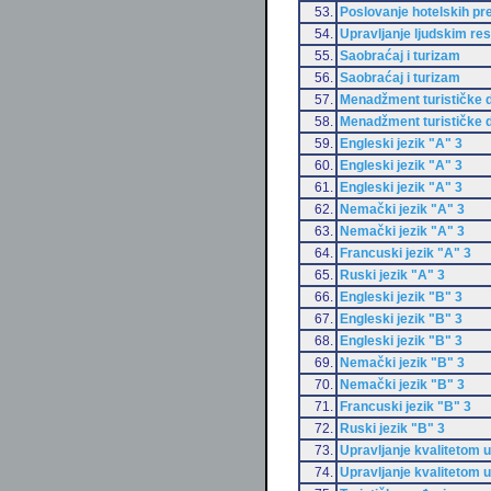
53.
Poslovanje hotelskih p
54.
Upravljanje ljudskim re
55.
Saobraćaj i turizam
56.
Saobraćaj i turizam
57.
Menadžment turističke d
58.
Menadžment turističke d
59.
Engleski jezik "A" 3
60.
Engleski jezik "A" 3
61.
Engleski jezik "A" 3
62.
Nemački jezik "A" 3
63.
Nemački jezik "A" 3
64.
Francuski jezik "A" 3
65.
Ruski jezik "A" 3
66.
Engleski jezik "B" 3
67.
Engleski jezik "B" 3
68.
Engleski jezik "B" 3
69.
Nemački jezik "B" 3
70.
Nemački jezik "B" 3
71.
Francuski jezik "B" 3
72.
Ruski jezik "B" 3
73.
Upravljanje kvalitetom u
74.
Upravljanje kvalitetom u