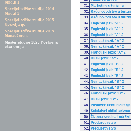
Modul 1
31.
Marketing u turizmu
Specijalističke studije 2014
32.
Računovodstvo u turiz
Modul 2
33.
Računovodstvo u turiz
Specijalističke studije 2015
34.
Engleski jezik "A" 2
Upravljanje
35.
Engleski jezik "A" 2
Specijalističke studije 2015
36.
Engleski jezik "A" 2
Menadžment
37.
Nemački jezik "A" 2
Master studije 2023 Poslovna
38.
Nemački jezik "A" 2
ekonomija
39.
Francuski jezik "A" 2
40.
Ruski jezik "A" 2
41.
Engleski jezik "B" 2
42.
Engleski jezik "B" 2
43.
Engleski jezik "B" 2
44.
Nemački jezik "B" 2
45.
Nemački jezik "B" 2
46.
Francuski jezik "B" 2
47.
Ruski jezik "B" 2
48.
Poslovno komuniciranje
49.
Selektivni oblici turizma
50.
Životna sredina i održivi
51.
Preduzetništvo
52.
Preduzetništvo