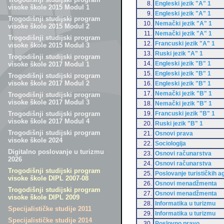
8.
Engleski jezik "A" 1
visoke škole 2015 Modul 1
9.
Engleski jezik "A" 1
Trogodišnji studijski program
10.
Nemački jezik "A" 1
visoke škole 2015 Modul 2
11.
Nemački jezik "A" 1
Trogodišnji studijski program
12.
Francuski jezik "A" 1
visoke škole 2015 Modul 3
13.
Ruski jezik "A" 1
Trogodišnji studijski program
14.
Engleski jezik "B" 1
visoke škole 2017 Modul 1
15.
Engleski jezik "B" 1
Trogodišnji studijski program
visoke škole 2017 Modul 2
16.
Engleski jezik "B" 1
17.
Nemački jezik "B" 1
Trogodišnji studijski program
visoke škole 2017 Modul 3
18.
Nemački jezik "B" 1
19.
Francuski jezik "B" 1
Trogodišnji studijski program
visoke škole 2017 Modul 4
20.
Ruski jezik "B" 1
Trogodišnji studijski program
21.
Osnovi prava
visoke škole 2024
22.
Sociologija
Digitalno poslovanje u turizmu
23.
Osnovi računarstva
2026
24.
Osnovi računarstva
Trogodišnji studijski program
25.
Poslovanje turističkih a
visoke škole DIPL 2007-08
26.
Osnovi menadžmenta
Trogodišnji studijski program
27.
Osnovi menadžmenta
visoke škole DIPL 2009
28.
Informatika u turizmu
Specijalističke studije 2011
29.
Informatika u turizmu
Specijalističke studije 2014
30.
Poslovno pravo