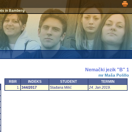
nts in Bamberg
Nemački jezik "B" 1
mr Maša Polillo
RBR
INDEKS
STUDENT
TERMIN
1.
344/2017
Slađana Milić
24. Jan 2019.