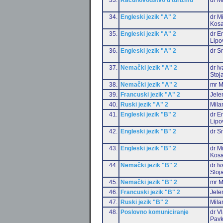
34.
Engleski jezik "A" 2
dr M
Kosa
35.
Engleski jezik "A" 2
dr Em
Lipo
36.
Engleski jezik "A" 2
dr S
37.
Nemački jezik "A" 2
dr I
Stoj
38.
Nemački jezik "A" 2
mr M
39.
Francuski jezik "A" 2
Jele
40.
Ruski jezik "A" 2
Mila
41.
Engleski jezik "B" 2
dr Em
Lipo
42.
Engleski jezik "B" 2
dr S
43.
Engleski jezik "B" 2
dr M
Kosa
44.
Nemački jezik "B" 2
dr I
Stoj
45.
Nemački jezik "B" 2
mr M
46.
Francuski jezik "B" 2
Jele
47.
Ruski jezik "B" 2
Mila
48.
Poslovno komuniciranje
dr V
Pavk