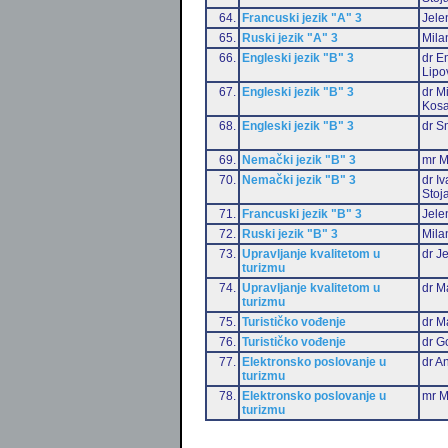
64.
Francuski jezik "A" 3
Jele
65.
Ruski jezik "A" 3
Mila
66.
Engleski jezik "B" 3
dr Em
Lipo
67.
Engleski jezik "B" 3
dr M
Kosa
68.
Engleski jezik "B" 3
dr S
69.
Nemački jezik "B" 3
mr M
70.
Nemački jezik "B" 3
dr I
Stoj
71.
Francuski jezik "B" 3
Jele
72.
Ruski jezik "B" 3
Mila
73.
Upravljanje kvalitetom u
dr J
turizmu
74.
Upravljanje kvalitetom u
dr M
turizmu
75.
Turističko vođenje
dr M
76.
Turističko vođenje
dr G
77.
Elektronsko poslovanje u
dr An
turizmu
78.
Elektronsko poslovanje u
mr M
turizmu