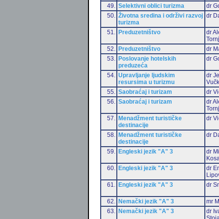
49.
Selektivni oblici turizma
dr G
50.
Životna sredina i održivi razvoj
dr D
turizma
51.
Preduzetništvo
dr A
Torn
52.
Preduzetništvo
dr M
53.
Poslovanje hotelskih
dr G
preduzeća
54.
Upravljanje ljudskim
dr J
resursima u turizmu
Vučk
55.
Saobraćaj i turizam
dr Vi
56.
Saobraćaj i turizam
dr A
Torn
57.
Menadžment turističke
dr Vi
destinacije
58.
Menadžment turističke
dr D
destinacije
59.
Engleski jezik "A" 3
dr M
Kosa
60.
Engleski jezik "A" 3
dr Em
Lipo
61.
Engleski jezik "A" 3
dr S
62.
Nemački jezik "A" 3
mr M
63.
Nemački jezik "A" 3
dr I
Stoj