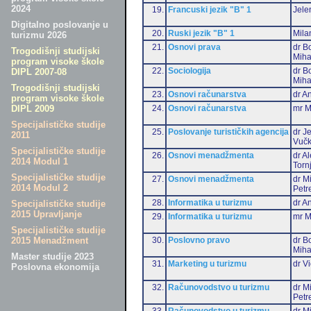
2024
19.
Francuski jezik "B" 1
Jele
Digitalno poslovanje u
20.
Ruski jezik "B" 1
Mila
turizmu 2026
21.
Osnovi prava
dr B
Trogodišnji studijski
Miha
program visoke škole
22.
Sociologija
dr B
DIPL 2007-08
Miha
Trogodišnji studijski
23.
Osnovi računarstva
dr An
program visoke škole
24.
Osnovi računarstva
mr M
DIPL 2009
Specijalističke studije
25.
Poslovanje turističkih agencija
dr J
2011
Vučk
Specijalističke studije
26.
Osnovi menadžmenta
dr A
2014 Modul 1
Torn
Specijalističke studije
27.
Osnovi menadžmenta
dr M
2014 Modul 2
Petr
28.
Informatika u turizmu
dr An
Specijalističke studije
2015 Upravljanje
29.
Informatika u turizmu
mr M
Specijalističke studije
30.
Poslovno pravo
dr B
2015 Menadžment
Miha
Master studije 2023
31.
Marketing u turizmu
dr Vi
Poslovna ekonomija
32.
Računovodstvo u turizmu
dr M
Petr
33.
Računovodstvo u turizmu
dr Mi