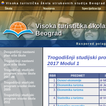
Visoka turistička škola strukovnih studija Beograd
Škola
Nastava
Specijalizacija
Visoka turistička škola
Beograd
Raspored polag
Dvogodišnji nastavni
plan više škole
Trogodišnji studijski p
Trogodišnji nastavni
2017 Modul 1
plan više škole
Trogodišnji studijski
program visoke škole
RBR
PREDMET
2007-08
1.
Osnovi ekonomije
dr Mi
Trogodišnji studijski
2.
Ekonomika turizma
dr J
program visoke škole
2009
3.
Ekonomika turizma
dr M
Trogodišnji studijski
4.
Statistika u turizmu
dr Vi
program visoke škole
2011
5.
Turistička geografija
dr D