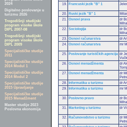
2024
19.
Francuski jezik "B" 1
Jele
Digitalno poslovanje u
20.
Ruski jezik "B" 1
Mila
turizmu 2026
21.
Osnovi prava
dr B
Trogodišnji studijski
Miha
program visoke škole
22.
Sociologija
dr B
DIPL 2007-08
Miha
Trogodišnji studijski
23.
Osnovi računarstva
dr An
program visoke škole
24.
Osnovi računarstva
mr M
DIPL 2009
Specijalističke studije
25.
Poslovanje turističkih agencija
dr J
2011
Vučk
Specijalističke studije
26.
Osnovi menadžmenta
dr A
2014 Modul 1
Torn
Specijalističke studije
27.
Osnovi menadžmenta
dr M
2014 Modul 2
Petr
28.
Informatika u turizmu
dr An
Specijalističke studije
2015 Upravljanje
29.
Informatika u turizmu
mr M
Specijalističke studije
30.
Poslovno pravo
dr B
2015 Menadžment
Miha
Master studije 2023
31.
Marketing u turizmu
dr Vi
Poslovna ekonomija
32.
Računovodstvo u turizmu
dr M
Petr
33.
Računovodstvo u turizmu
dr Mi