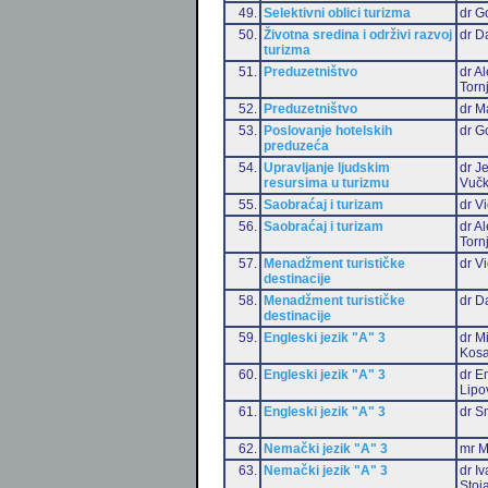
49.
Selektivni oblici turizma
dr G
50.
Životna sredina i održivi razvoj
dr D
turizma
51.
Preduzetništvo
dr A
Torn
52.
Preduzetništvo
dr M
53.
Poslovanje hotelskih
dr G
preduzeća
54.
Upravljanje ljudskim
dr J
resursima u turizmu
Vučk
55.
Saobraćaj i turizam
dr Vi
56.
Saobraćaj i turizam
dr A
Torn
57.
Menadžment turističke
dr Vi
destinacije
58.
Menadžment turističke
dr D
destinacije
59.
Engleski jezik "A" 3
dr M
Kosa
60.
Engleski jezik "A" 3
dr Em
Lipo
61.
Engleski jezik "A" 3
dr S
62.
Nemački jezik "A" 3
mr M
63.
Nemački jezik "A" 3
dr I
Stoj