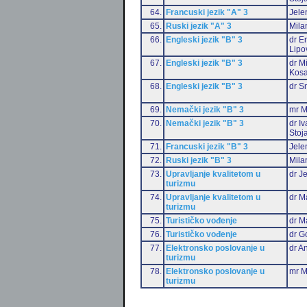
64.
Francuski jezik "A" 3
Jele
65.
Ruski jezik "A" 3
Mila
66.
Engleski jezik "B" 3
dr Em
Lipo
67.
Engleski jezik "B" 3
dr M
Kosa
68.
Engleski jezik "B" 3
dr S
69.
Nemački jezik "B" 3
mr M
70.
Nemački jezik "B" 3
dr I
Stoj
71.
Francuski jezik "B" 3
Jele
72.
Ruski jezik "B" 3
Mila
73.
Upravljanje kvalitetom u
dr J
turizmu
74.
Upravljanje kvalitetom u
dr M
turizmu
75.
Turističko vođenje
dr M
76.
Turističko vođenje
dr G
77.
Elektronsko poslovanje u
dr An
turizmu
78.
Elektronsko poslovanje u
mr M
turizmu