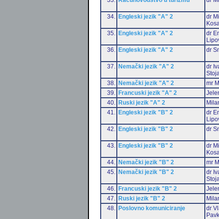
34.
Engleski jezik "A" 2
dr M
Kosa
35.
Engleski jezik "A" 2
dr Em
Lipo
36.
Engleski jezik "A" 2
dr S
37.
Nemački jezik "A" 2
dr I
Stoj
38.
Nemački jezik "A" 2
mr M
39.
Francuski jezik "A" 2
Jele
40.
Ruski jezik "A" 2
Mila
41.
Engleski jezik "B" 2
dr Em
Lipo
42.
Engleski jezik "B" 2
dr S
43.
Engleski jezik "B" 2
dr M
Kosa
44.
Nemački jezik "B" 2
mr M
45.
Nemački jezik "B" 2
dr I
Stoj
46.
Francuski jezik "B" 2
Jele
47.
Ruski jezik "B" 2
Mila
48.
Poslovno komuniciranje
dr V
Pavk