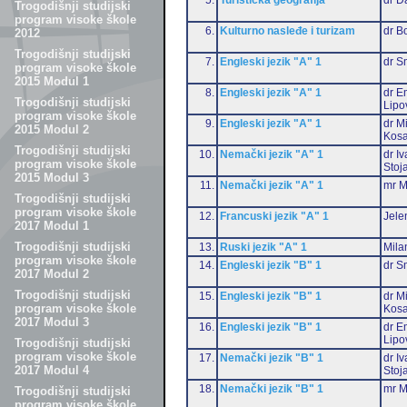
Trogodišnji studijski
program visoke škole
6.
Kulturno nasleđe i turizam
dr B
2012
Trogodišnji studijski
7.
Engleski jezik "A" 1
dr S
program visoke škole
2015 Modul 1
8.
Engleski jezik "A" 1
dr Em
Trogodišnji studijski
Lipo
program visoke škole
9.
Engleski jezik "A" 1
dr M
2015 Modul 2
Kosa
Trogodišnji studijski
10.
Nemački jezik "A" 1
dr I
program visoke škole
Stoj
2015 Modul 3
11.
Nemački jezik "A" 1
mr M
Trogodišnji studijski
program visoke škole
12.
Francuski jezik "A" 1
Jele
2017 Modul 1
Trogodišnji studijski
13.
Ruski jezik "A" 1
Mila
program visoke škole
14.
Engleski jezik "B" 1
dr S
2017 Modul 2
Trogodišnji studijski
15.
Engleski jezik "B" 1
dr M
program visoke škole
Kosa
2017 Modul 3
16.
Engleski jezik "B" 1
dr Em
Lipo
Trogodišnji studijski
program visoke škole
17.
Nemački jezik "B" 1
dr I
2017 Modul 4
Stoj
18.
Nemački jezik "B" 1
mr M
Trogodišnji studijski
program visoke škole