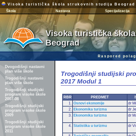
Visoka turistička škola strukovnih studija Beograd
Škola
Nastava
Specijalizacija
Visoka turistička škola
Beograd
Raspored polag
Dvogodišnji nastavni
plan više škole
Trogodišnji studijski p
Trogodišnji nastavni
2017 Modul 1
plan više škole
Trogodišnji studijski
program visoke škole
RBR
PREDMET
2007-08
1.
Osnovi ekonomije
dr Mi
Trogodišnji studijski
2.
Ekonomika turizma
dr J
program visoke škole
2009
3.
Ekonomika turizma
dr M
Trogodišnji studijski
4.
Statistika u turizmu
dr Vi
program visoke škole
2011
5.
Turistička geografija
dr D