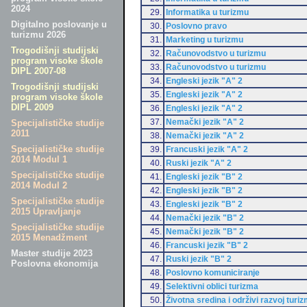
2024
29.
Informatika u turizmu
Digitalno poslovanje u
30.
Poslovno pravo
turizmu 2026
31.
Marketing u turizmu
Trogodišnji studijski
32.
Računovodstvo u turizmu
program visoke škole
33.
Računovodstvo u turizmu
DIPL 2007-08
34.
Engleski jezik "A" 2
Trogodišnji studijski
35.
Engleski jezik "A" 2
program visoke škole
DIPL 2009
36.
Engleski jezik "A" 2
37.
Nemački jezik "A" 2
Specijalističke studije
2011
38.
Nemački jezik "A" 2
Specijalističke studije
39.
Francuski jezik "A" 2
2014 Modul 1
40.
Ruski jezik "A" 2
Specijalističke studije
41.
Engleski jezik "B" 2
2014 Modul 2
42.
Engleski jezik "B" 2
Specijalističke studije
43.
Engleski jezik "B" 2
2015 Upravljanje
44.
Nemački jezik "B" 2
Specijalističke studije
45.
Nemački jezik "B" 2
2015 Menadžment
46.
Francuski jezik "B" 2
Master studije 2023
47.
Ruski jezik "B" 2
Poslovna ekonomija
48.
Poslovno komuniciranje
49.
Selektivni oblici turizma
50.
Životna sredina i održivi razvoj turi