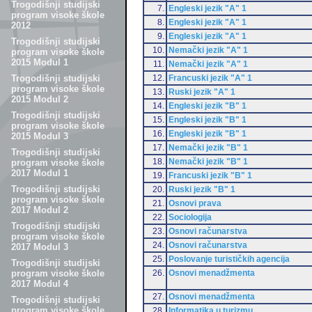
Trogodišnji studijski
7.
Engleski jezik "A" 1
program visoke škole
8.
Engleski jezik "A" 1
2012
9.
Engleski jezik "A" 1
Trogodišnji studijski
10.
Nemački jezik "A" 1
program visoke škole
2015 Modul 1
11.
Nemački jezik "A" 1
12.
Francuski jezik "A" 1
Trogodišnji studijski
program visoke škole
13.
Ruski jezik "A" 1
2015 Modul 2
14.
Engleski jezik "B" 1
Trogodišnji studijski
15.
Engleski jezik "B" 1
program visoke škole
16.
Engleski jezik "B" 1
2015 Modul 3
17.
Nemački jezik "B" 1
Trogodišnji studijski
18.
Nemački jezik "B" 1
program visoke škole
2017 Modul 1
19.
Francuski jezik "B" 1
Trogodišnji studijski
20.
Ruski jezik "B" 1
program visoke škole
21.
Osnovi prava
2017 Modul 2
22.
Sociologija
Trogodišnji studijski
23.
Osnovi računarstva
program visoke škole
24.
Osnovi računarstva
2017 Modul 3
25.
Poslovanje turističkih agencija
Trogodišnji studijski
26.
Osnovi menadžmenta
program visoke škole
2017 Modul 4
27.
Osnovi menadžmenta
Trogodišnji studijski
program visoke škole
28.
Informatika u turizmu