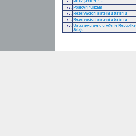
71.
Ruski jezik "B" 3
72.
Poslovni turizam
73.
Rezervacioni sistemi u turizmu
74.
Rezervacioni sistemi u turizmu
75.
Ustavno-pravno uređenje Republike
Srbije