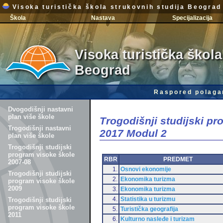
Visoka turistička škola strukovnih studija Beograd
Škola
Nastava
Specijalizacija
Visoka turistička škola
Beograd
Raspored polaga
Dvogodišnji nastavni
plan više škole
Trogodišnji studijski p
Trogodišnji nastavni
2017 Modul 2
plan više škole
Trogodišnji studijski
program visoke škole
RBR
PREDMET
2007-08
1.
Osnovi ekonomije
Trogodišnji studijski
2.
Ekonomika turizma
program visoke škole
2009
3.
Ekonomika turizma
4.
Statistika u turizmu
Trogodišnji studijski
program visoke škole
5.
Turistička geografija
2011
6.
Kulturno nasleđe i turizam