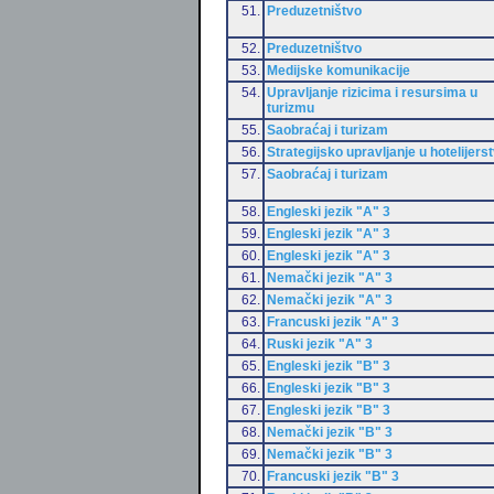
51.
Preduzetništvo
52.
Preduzetništvo
53.
Medijske komunikacije
54.
Upravljanje rizicima i resursima u
turizmu
55.
Saobraćaj i turizam
56.
Strategijsko upravljanje u hotelijers
57.
Saobraćaj i turizam
58.
Engleski jezik "A" 3
59.
Engleski jezik "A" 3
60.
Engleski jezik "A" 3
61.
Nemački jezik "A" 3
62.
Nemački jezik "A" 3
63.
Francuski jezik "A" 3
64.
Ruski jezik "A" 3
65.
Engleski jezik "B" 3
66.
Engleski jezik "B" 3
67.
Engleski jezik "B" 3
68.
Nemački jezik "B" 3
69.
Nemački jezik "B" 3
70.
Francuski jezik "B" 3