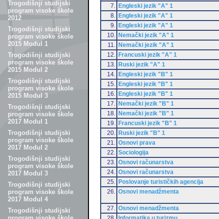
Trogodišnji studijski
7.
Engleski jezik "A" 1
program visoke škole
8.
Engleski jezik "A" 1
2012
9.
Engleski jezik "A" 1
Trogodišnji studijski
10.
Nemački jezik "A" 1
program visoke škole
2015 Modul 1
11.
Nemački jezik "A" 1
12.
Francuski jezik "A" 1
Trogodišnji studijski
program visoke škole
13.
Ruski jezik "A" 1
2015 Modul 2
14.
Engleski jezik "B" 1
Trogodišnji studijski
15.
Engleski jezik "B" 1
program visoke škole
16.
Engleski jezik "B" 1
2015 Modul 3
17.
Nemački jezik "B" 1
Trogodišnji studijski
18.
Nemački jezik "B" 1
program visoke škole
2017 Modul 1
19.
Francuski jezik "B" 1
Trogodišnji studijski
20.
Ruski jezik "B" 1
program visoke škole
21.
Osnovi prava
2017 Modul 2
22.
Sociologija
Trogodišnji studijski
23.
Osnovi računarstva
program visoke škole
24.
Osnovi računarstva
2017 Modul 3
25.
Poslovanje turističkih agencija
Trogodišnji studijski
26.
Osnovi menadžmenta
program visoke škole
2017 Modul 4
27.
Osnovi menadžmenta
Trogodišnji studijski
program visoke škole
28.
Informatika u turizmu