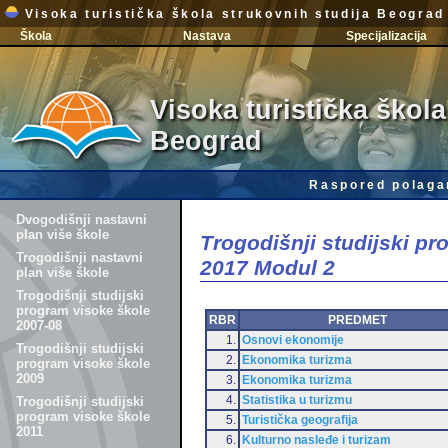
Visoka turistička škola strukovnih studija Beograd
Škola
Nastava
Specijalizacija
Visoka turistička škola
Beograd
Raspored polaga
Dvogodišnji nastavni
plan više škole
Trogodišnji studijski p
Trogodišnji nastavni
2017 Modul 2
plan više škole
Trogodišnji studijski
program visoke škole
RBR
PREDMET
2007-08
1.
Osnovi ekonomije
Trogodišnji studijski
2.
Ekonomika turizma
program visoke škole
2009
3.
Ekonomika turizma
4.
Statistika u turizmu
Trogodišnji studijski
program visoke škole
5.
Turistička geografija
2011
6.
Kulturno nasleđe i turizam