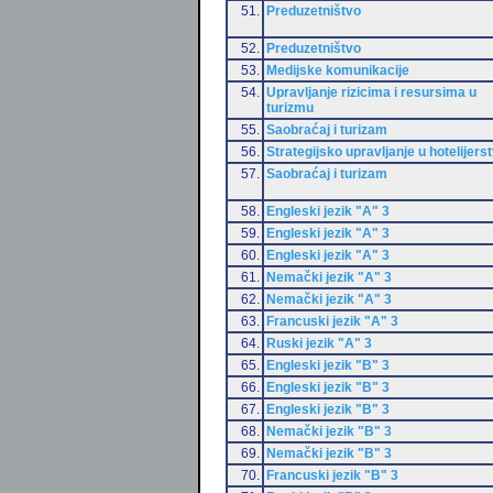
51.
Preduzetništvo
52.
Preduzetništvo
53.
Medijske komunikacije
54.
Upravljanje rizicima i resursima u
turizmu
55.
Saobraćaj i turizam
56.
Strategijsko upravljanje u hotelijers
57.
Saobraćaj i turizam
58.
Engleski jezik "A" 3
59.
Engleski jezik "A" 3
60.
Engleski jezik "A" 3
61.
Nemački jezik "A" 3
62.
Nemački jezik "A" 3
63.
Francuski jezik "A" 3
64.
Ruski jezik "A" 3
65.
Engleski jezik "B" 3
66.
Engleski jezik "B" 3
67.
Engleski jezik "B" 3
68.
Nemački jezik "B" 3
69.
Nemački jezik "B" 3
70.
Francuski jezik "B" 3