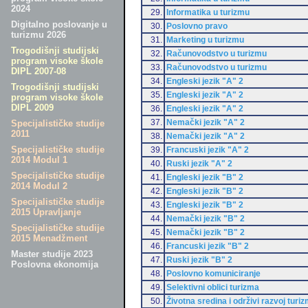
2024
29.
Informatika u turizmu
Digitalno poslovanje u
30.
Poslovno pravo
turizmu 2026
31.
Marketing u turizmu
Trogodišnji studijski
32.
Računovodstvo u turizmu
program visoke škole
33.
Računovodstvo u turizmu
DIPL 2007-08
34.
Engleski jezik "A" 2
Trogodišnji studijski
35.
Engleski jezik "A" 2
program visoke škole
DIPL 2009
36.
Engleski jezik "A" 2
37.
Nemački jezik "A" 2
Specijalističke studije
2011
38.
Nemački jezik "A" 2
Specijalističke studije
39.
Francuski jezik "A" 2
2014 Modul 1
40.
Ruski jezik "A" 2
Specijalističke studije
41.
Engleski jezik "B" 2
2014 Modul 2
42.
Engleski jezik "B" 2
Specijalističke studije
43.
Engleski jezik "B" 2
2015 Upravljanje
44.
Nemački jezik "B" 2
Specijalističke studije
45.
Nemački jezik "B" 2
2015 Menadžment
46.
Francuski jezik "B" 2
Master studije 2023
47.
Ruski jezik "B" 2
Poslovna ekonomija
48.
Poslovno komuniciranje
49.
Selektivni oblici turizma
50.
Životna sredina i održivi razvoj turi