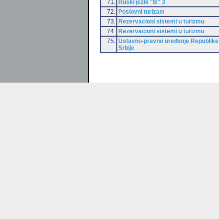
71.
Ruski jezik "B" 3
72.
Poslovni turizam
73.
Rezervacioni sistemi u turizmu
74.
Rezervacioni sistemi u turizmu
75.
Ustavno-pravno uređenje Republike
Srbije