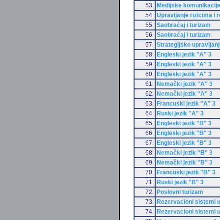
53.
Medijske komunikacij
54.
Upravljanje rizicima i
55.
Saobraćaj i turizam
56.
Saobraćaj i turizam
57.
Strategijsko upravljanj
58.
Engleski jezik "A" 3
59.
Engleski jezik "A" 3
60.
Engleski jezik "A" 3
61.
Nemački jezik "A" 3
62.
Nemački jezik "A" 3
63.
Francuski jezik "A" 3
64.
Ruski jezik "A" 3
65.
Engleski jezik "B" 3
66.
Engleski jezik "B" 3
67.
Engleski jezik "B" 3
68.
Nemački jezik "B" 3
69.
Nemački jezik "B" 3
70.
Francuski jezik "B" 3
71.
Ruski jezik "B" 3
72.
Poslovni turizam
73.
Rezervacioni sistemi u
74.
Rezervacioni sistemi u