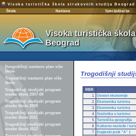
Visoka turistička škola strukovnih studija Beograd
Škola
Nastava
Specijalizacija
Visoka turistička škola
Beograd
Dvogodišnji nastavni plan više
škole
Trogodišnji studi
Trogodišnji nastavni plan više
škole
RBR
Trogodišnji studijski program
visoke škole 2007-08
1.
Osnovi ekonomije
Trogodišnji studijski program
2.
Ekonomika turizma
visoke škole 2009
3.
Ekonomika turizma
Trogodišnji studijski program
4.
Statistika u turizmu
visoke škole 2011
5.
Turistička geografija
Trogodišnji studijski program
6.
Kulturno nasleđe i tur
visoke škole 2012
7.
Engleski jezik "A" 1
Trogodišnji studijski program