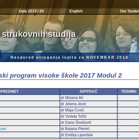
Upis 2019 / 20
English
Our Stude
 strukovnih studija
Raspored polaganja ispita za NOVEMBAR 2018
jski program visoke škole 2017 Modul 2
PREDMET
ISPITIVAČ
TERMINI
dr Mirjana Ilić
-
dr Jelena Jević
-
dr Maja Ćosić
-
dr Violeta Tošić
-
dr Dario Šimičević
-
izam
dr Bojana Plemić
-
dr Emilija Lipovšek
-