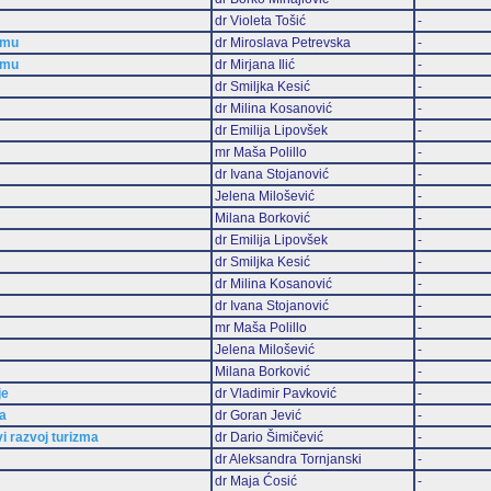
dr Violeta Tošić
-
zmu
dr Miroslava Petrevska
-
zmu
dr Mirjana Ilić
-
dr Smiljka Kesić
-
dr Milina Kosanović
-
dr Emilija Lipovšek
-
mr Maša Polillo
-
dr Ivana Stojanović
-
Jelena Milošević
-
Milana Borković
-
dr Emilija Lipovšek
-
dr Smiljka Kesić
-
dr Milina Kosanović
-
dr Ivana Stojanović
-
mr Maša Polillo
-
Jelena Milošević
-
Milana Borković
-
je
dr Vladimir Pavković
-
ma
dr Goran Jević
-
vi razvoj turizma
dr Dario Šimičević
-
dr Aleksandra Tornjanski
-
dr Maja Ćosić
-