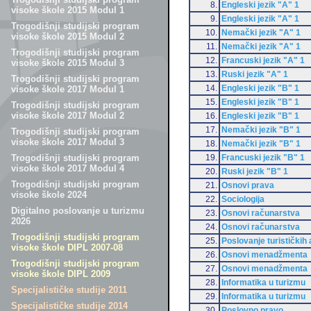
8.
Engleski jezik "A" 1
visoke škole 2015 Modul 1
9.
Engleski jezik "A" 1
Trogodišnji studijski program
10.
Nemački jezik "A" 1
visoke škole 2015 Modul 2
11.
Nemački jezik "A" 1
Trogodišnji studijski program
12.
Francuski jezik "A" 1
visoke škole 2015 Modul 3
13.
Ruski jezik "A" 1
Trogodišnji studijski program
14.
Engleski jezik "B" 1
visoke škole 2017 Modul 1
15.
Engleski jezik "B" 1
Trogodišnji studijski program
visoke škole 2017 Modul 2
16.
Engleski jezik "B" 1
17.
Nemački jezik "B" 1
Trogodišnji studijski program
visoke škole 2017 Modul 3
18.
Nemački jezik "B" 1
19.
Francuski jezik "B" 1
Trogodišnji studijski program
visoke škole 2017 Modul 4
20.
Ruski jezik "B" 1
Trogodišnji studijski program
21.
Osnovi prava
visoke škole 2024
22.
Sociologija
Digitalno poslovanje u turizmu
23.
Osnovi računarstva
2026
24.
Osnovi računarstva
Trogodišnji studijski program
25.
Poslovanje turističkih
visoke škole DIPL 2007-08
26.
Osnovi menadžmenta
Trogodišnji studijski program
27.
Osnovi menadžmenta
visoke škole DIPL 2009
28.
Informatika u turizmu
Specijalističke studije 2011
29.
Informatika u turizmu
Specijalističke studije 2014
30.
Poslovno pravo