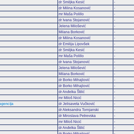
dr Smiljka Kesić
-
dr Milina Kosanović
-
mr Maša Polillo
-
dr Ivana Stojanović
-
Jelena Milošević
-
Milana Borković
-
dr Milina Kosanović
-
dr Emilija Lipovšek
-
dr Smiljka Kesić
-
mr Maša Polillo
-
dr Ivana Stojanović
-
Jelena Milošević
-
Milana Borković
-
dr Borko Mihajlović
-
dr Borko Mihajlović
-
dr Anđelka Štilić
-
mr Miloš Nicić
-
 agencija
dr Jelisaveta Vučković
-
dr Aleksandra Tornjanski
-
dr Miroslava Petrevska
-
mr Miloš Nicić
-
dr Anđelka Štilić
-
dr Borko Mihajlović
-