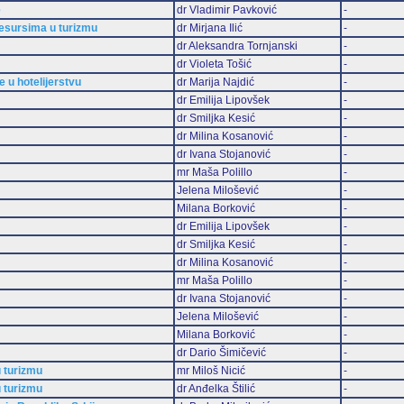
e
dr Vladimir Pavković
-
 resursima u turizmu
dr Mirjana Ilić
-
dr Aleksandra Tornjanski
-
dr Violeta Tošić
-
e u hotelijerstvu
dr Marija Najdić
-
dr Emilija Lipovšek
-
dr Smiljka Kesić
-
dr Milina Kosanović
-
dr Ivana Stojanović
-
mr Maša Polillo
-
Jelena Milošević
-
Milana Borković
-
dr Emilija Lipovšek
-
dr Smiljka Kesić
-
dr Milina Kosanović
-
mr Maša Polillo
-
dr Ivana Stojanović
-
Jelena Milošević
-
Milana Borković
-
dr Dario Šimičević
-
 turizmu
mr Miloš Nicić
-
 turizmu
dr Anđelka Štilić
-