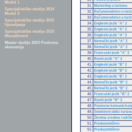
Modul 1
31.
Marketing u turizmu
Specijalističke studije 2014
32.
Računovodstvo u turi
Modul 2
33.
Računovodstvo u turi
Specijalističke studije 2015
34.
Engleski jezik "A" 2
Upravljanje
35.
Engleski jezik "A" 2
Specijalističke studije 2015
36.
Engleski jezik "A" 2
Menadžment
37.
Nemački jezik "A" 2
Master studije 2023 Poslovna
38.
Nemački jezik "A" 2
ekonomija
39.
Francuski jezik "A" 2
40.
Ruski jezik "A" 2
41.
Engleski jezik "B" 2
42.
Engleski jezik "B" 2
43.
Engleski jezik "B" 2
44.
Nemački jezik "B" 2
45.
Nemački jezik "B" 2
46.
Francuski jezik "B" 2
47.
Ruski jezik "B" 2
48.
Poslovno komuniciran
49.
Selektivni oblici turiz
50.
Životna sredina i održi
51.
Preduzetništvo
52.
Preduzetništvo