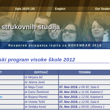
Upis 2019 / 20
English
Our Stude
 strukovnih studija
Raspored polaganja ispita za NOVEMBAR 2018
jski program visoke škole 2012
T
ISPITIVAČ
TERMINI
dr Mirjana Ilić
-
dr Jelena Jević
-
dr Maja Ćosić
07. Nov 2018.
u 09:30, Sala 6
dr Dario Šimičević
05. Nov 2018.
u 11:00, Kabinet 2
am
dr Bojana Plemić
01. Nov 2018.
u 12:00, Kabinet 6
dr Violeta Tošić
07. Nov 2018.
u 12:00, Sala 6
dr Smiljka Kesić
01. Nov 2018.
u 09:00, Učionica 1