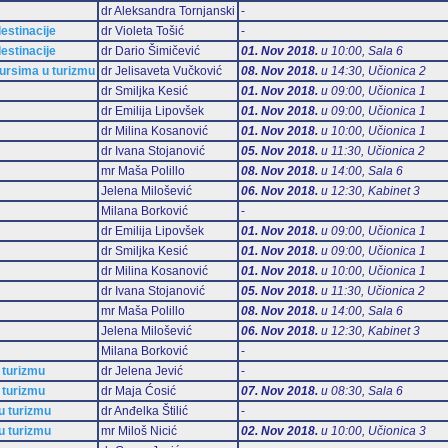
dr Aleksandra Tornjanski
-
estinacije
dr Violeta Tošić
-
estinacije
dr Dario Šimičević
01. Nov 2018.
u 10:00, Sala 6
sursima u turizmu
dr Jelisaveta Vučković
08. Nov 2018.
u 14:30, Učionica 2
dr Smiljka Kesić
01. Nov 2018.
u 09:00, Učionica 1
dr Emilija Lipovšek
01. Nov 2018.
u 09:00, Učionica 1
dr Milina Kosanović
01. Nov 2018.
u 10:00, Učionica 1
dr Ivana Stojanović
05. Nov 2018.
u 11:30, Učionica 2
mr Maša Polillo
08. Nov 2018.
u 14:00, Sala 6
Jelena Milošević
06. Nov 2018.
u 12:30, Kabinet 3
Milana Borković
-
dr Emilija Lipovšek
01. Nov 2018.
u 09:00, Učionica 1
dr Smiljka Kesić
01. Nov 2018.
u 09:00, Učionica 1
dr Milina Kosanović
01. Nov 2018.
u 10:00, Učionica 1
dr Ivana Stojanović
05. Nov 2018.
u 11:30, Učionica 2
mr Maša Polillo
08. Nov 2018.
u 14:00, Sala 6
Jelena Milošević
06. Nov 2018.
u 12:30, Kabinet 3
Milana Borković
-
 turizmu
dr Jelena Jević
-
 turizmu
dr Maja Ćosić
07. Nov 2018.
u 08:30, Sala 6
u turizmu
dr Anđelka Štilić
-
u turizmu
mr Miloš Nicić
02. Nov 2018.
u 10:00, Učionica 3