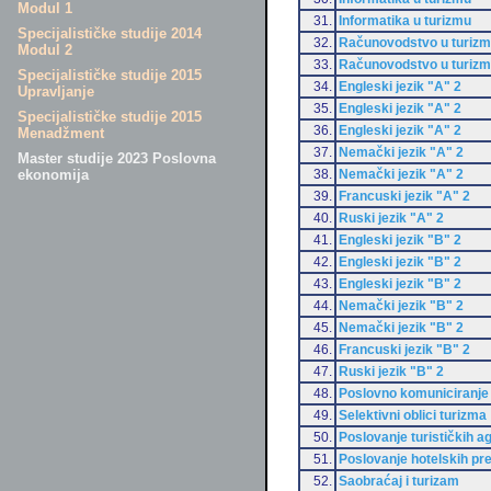
Modul 1
31.
Informatika u turizmu
Specijalističke studije 2014
32.
Računovodstvo u turiz
Modul 2
33.
Računovodstvo u turiz
Specijalističke studije 2015
34.
Engleski jezik "A" 2
Upravljanje
35.
Engleski jezik "A" 2
Specijalističke studije 2015
36.
Engleski jezik "A" 2
Menadžment
37.
Nemački jezik "A" 2
Master studije 2023 Poslovna
38.
Nemački jezik "A" 2
ekonomija
39.
Francuski jezik "A" 2
40.
Ruski jezik "A" 2
41.
Engleski jezik "B" 2
42.
Engleski jezik "B" 2
43.
Engleski jezik "B" 2
44.
Nemački jezik "B" 2
45.
Nemački jezik "B" 2
46.
Francuski jezik "B" 2
47.
Ruski jezik "B" 2
48.
Poslovno komuniciranje
49.
Selektivni oblici turizma
50.
Poslovanje turističkih a
51.
Poslovanje hotelskih pr
52.
Saobraćaj i turizam