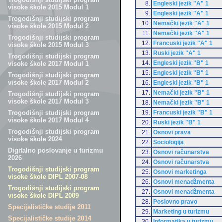
8.
Engleski jezik "A" 1
visoke škole 2015 Modul 1
9.
Engleski jezik "A" 1
Trogodišnji studijski program
10.
Nemački jezik "A" 1
visoke škole 2015 Modul 2
11.
Nemački jezik "A" 1
Trogodišnji studijski program
12.
Francuski jezik "A" 1
visoke škole 2015 Modul 3
13.
Ruski jezik "A" 1
Trogodišnji studijski program
14.
Engleski jezik "B" 1
visoke škole 2017 Modul 1
15.
Engleski jezik "B" 1
Trogodišnji studijski program
visoke škole 2017 Modul 2
16.
Engleski jezik "B" 1
17.
Nemački jezik "B" 1
Trogodišnji studijski program
visoke škole 2017 Modul 3
18.
Nemački jezik "B" 1
19.
Francuski jezik "B" 1
Trogodišnji studijski program
visoke škole 2017 Modul 4
20.
Ruski jezik "B" 1
Trogodišnji studijski program
21.
Osnovi prava
visoke škole 2024
22.
Sociologija
Digitalno poslovanje u turizmu
23.
Osnovi računarstva
2026
24.
Osnovi računarstva
Trogodišnji studijski program
25.
Osnovi marketinga
visoke škole DIPL 2007-08
26.
Osnovi menadžmenta
Trogodišnji studijski program
27.
Osnovi menadžmenta
visoke škole DIPL 2009
28.
Poslovno pravo
Specijalističke studije 2011
29.
Marketing u turizmu
Specijalističke studije 2014
30.
Informatika u turizmu