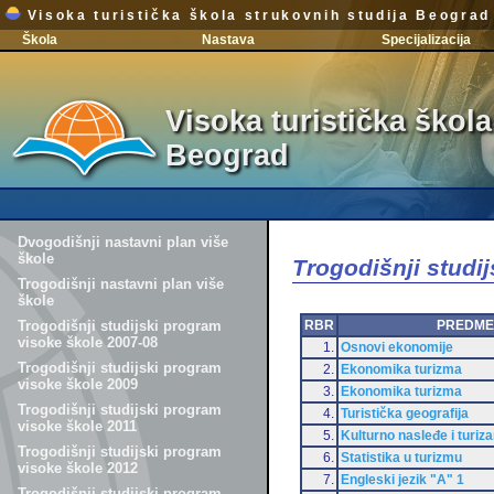
Visoka turistička škola strukovnih studija Beograd
Škola
Nastava
Specijalizacija
Visoka turistička škola
Beograd
Dvogodišnji nastavni plan više
škole
Trogodišnji studi
Trogodišnji nastavni plan više
škole
RBR
PREDME
Trogodišnji studijski program
visoke škole 2007-08
1.
Osnovi ekonomije
Trogodišnji studijski program
2.
Ekonomika turizma
visoke škole 2009
3.
Ekonomika turizma
Trogodišnji studijski program
4.
Turistička geografija
visoke škole 2011
5.
Kulturno nasleđe i turiz
Trogodišnji studijski program
6.
Statistika u turizmu
visoke škole 2012
7.
Engleski jezik "A" 1
Trogodišnji studijski program