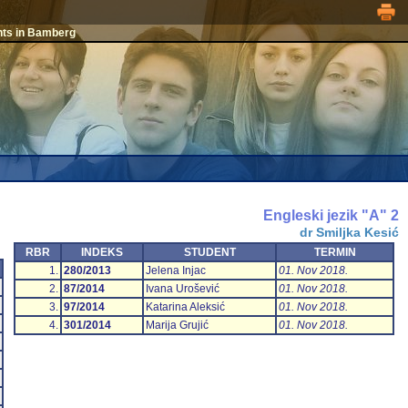
nts in Bamberg
Engleski jezik "A" 2
dr Smiljka Kesić
RBR
INDEKS
STUDENT
TERMIN
1.
280/2013
Jelena Injac
01. Nov 2018.
2.
87/2014
Ivana Urošević
01. Nov 2018.
3.
97/2014
Katarina Aleksić
01. Nov 2018.
4.
301/2014
Marija Grujić
01. Nov 2018.