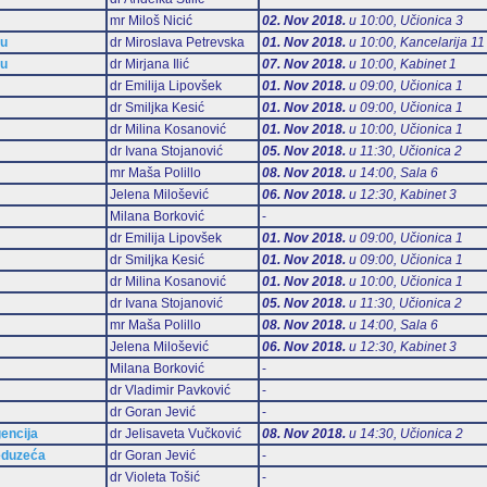
mr Miloš Nicić
02. Nov 2018.
u 10:00, Učionica 3
mu
dr Miroslava Petrevska
01. Nov 2018.
u 10:00, Kancelarija 11
mu
dr Mirjana Ilić
07. Nov 2018.
u 10:00, Kabinet 1
dr Emilija Lipovšek
01. Nov 2018.
u 09:00, Učionica 1
dr Smiljka Kesić
01. Nov 2018.
u 09:00, Učionica 1
dr Milina Kosanović
01. Nov 2018.
u 10:00, Učionica 1
dr Ivana Stojanović
05. Nov 2018.
u 11:30, Učionica 2
mr Maša Polillo
08. Nov 2018.
u 14:00, Sala 6
Jelena Milošević
06. Nov 2018.
u 12:30, Kabinet 3
Milana Borković
-
dr Emilija Lipovšek
01. Nov 2018.
u 09:00, Učionica 1
dr Smiljka Kesić
01. Nov 2018.
u 09:00, Učionica 1
dr Milina Kosanović
01. Nov 2018.
u 10:00, Učionica 1
dr Ivana Stojanović
05. Nov 2018.
u 11:30, Učionica 2
mr Maša Polillo
08. Nov 2018.
u 14:00, Sala 6
Jelena Milošević
06. Nov 2018.
u 12:30, Kabinet 3
Milana Borković
-
dr Vladimir Pavković
-
dr Goran Jević
-
gencija
dr Jelisaveta Vučković
08. Nov 2018.
u 14:30, Učionica 2
eduzeća
dr Goran Jević
-
dr Violeta Tošić
-