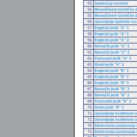
53.
Saobraćaj i turizam
54.
Menadžment turističke d
55.
Menadžment turističke d
56.
Upravljanje ljudskim re
57.
Engleski jezik "A" 3
58.
Engleski jezik "A" 3
59.
Engleski jezik "A" 3
60.
Nemački jezik "A" 3
61.
Nemački jezik "A" 3
62.
Francuski jezik "A" 3
63.
Ruski jezik "A" 3
64.
Engleski jezik "B" 3
65.
Engleski jezik "B" 3
66.
Engleski jezik "B" 3
67.
Nemački jezik "B" 3
68.
Nemački jezik "B" 3
69.
Francuski jezik "B" 3
70.
Ruski jezik "B" 3
71.
Upravljanje kvalitetom u
72.
Upravljanje kvalitetom u
73.
Elektronsko poslovanje 
74.
Elektronsko poslovanje 