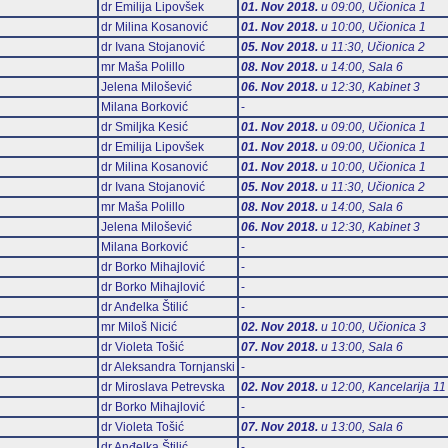
dr Emilija Lipovšek
01. Nov 2018.
u 09:00, Učionica 1
dr Milina Kosanović
01. Nov 2018.
u 10:00, Učionica 1
dr Ivana Stojanović
05. Nov 2018.
u 11:30, Učionica 2
mr Maša Polillo
08. Nov 2018.
u 14:00, Sala 6
Jelena Milošević
06. Nov 2018.
u 12:30, Kabinet 3
Milana Borković
-
dr Smiljka Kesić
01. Nov 2018.
u 09:00, Učionica 1
dr Emilija Lipovšek
01. Nov 2018.
u 09:00, Učionica 1
dr Milina Kosanović
01. Nov 2018.
u 10:00, Učionica 1
dr Ivana Stojanović
05. Nov 2018.
u 11:30, Učionica 2
mr Maša Polillo
08. Nov 2018.
u 14:00, Sala 6
Jelena Milošević
06. Nov 2018.
u 12:30, Kabinet 3
Milana Borković
-
dr Borko Mihajlović
-
dr Borko Mihajlović
-
dr Anđelka Štilić
-
mr Miloš Nicić
02. Nov 2018.
u 10:00, Učionica 3
dr Violeta Tošić
07. Nov 2018.
u 13:00, Sala 6
dr Aleksandra Tornjanski
-
dr Miroslava Petrevska
02. Nov 2018.
u 12:00, Kancelarija 11
dr Borko Mihajlović
-
dr Violeta Tošić
07. Nov 2018.
u 13:00, Sala 6
dr Anđelka Štilić
-