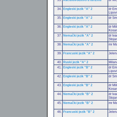
34.
Engleski jezik "A" 2
dr Emi
Lipov
35.
Engleski jezik "A" 2
dr Sm
36.
Engleski jezik "A" 2
dr Mil
Kosan
37.
Nemački jezik "A" 2
dr Iv
Stoja
38.
Nemački jezik "A" 2
mr Ma
39.
Francuski jezik "A" 2
Jelen
40.
Ruski jezik "A" 2
Milan
41.
Engleski jezik "B" 2
dr Emi
Lipov
42.
Engleski jezik "B" 2
dr Sm
43.
Engleski jezik "B" 2
dr Mil
Kosan
44.
Nemački jezik "B" 2
dr Iv
Stoja
45.
Nemački jezik "B" 2
mr Ma
46.
Francuski jezik "B" 2
Jelen