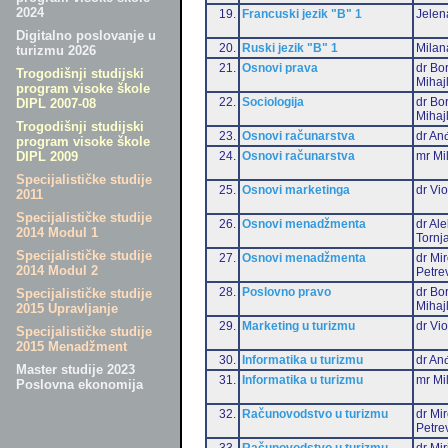
2024
19.
Francuski jezik "B" 1
Jelen
Digitalno poslovanje u
20.
Ruski jezik "B" 1
Milan
turizmu 2026
21.
Osnovi prava
dr Bo
Trogodišnji studijski
Mihaj
program visoke škole
22.
Sociologija
dr Bo
DIPL 2007-08
Mihaj
Trogodišnji studijski
23.
Osnovi računarstva
dr Anđ
program visoke škole
24.
Osnovi računarstva
mr Mi
DIPL 2009
Specijalističke studije
25.
Osnovi marketinga
dr Vio
2011
Specijalističke studije
26.
Osnovi menadžmenta
dr Al
2014 Modul 1
Tornj
Specijalističke studije
27.
Osnovi menadžmenta
dr Mi
2014 Modul 2
Petre
28.
Poslovno pravo
dr Bo
Specijalističke studije
Mihaj
2015 Upravljanje
29.
Marketing u turizmu
dr Vio
Specijalističke studije
2015 Menadžment
30.
Informatika u turizmu
dr Anđ
Master studije 2023
31.
Informatika u turizmu
mr Mi
Poslovna ekonomija
32.
Računovodstvo u turizmu
dr Mi
Petre
33.
Računovodstvo u turizmu
dr Mir