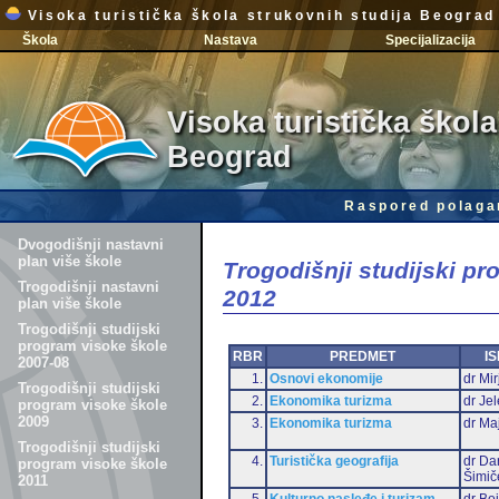
Visoka turistička škola strukovnih studija Beograd
Škola
Nastava
Specijalizacija
Visoka turistička škola
Beograd
Raspored polaga
Dvogodišnji nastavni
plan više škole
Trogodišnji studijski p
Trogodišnji nastavni
2012
plan više škole
Trogodišnji studijski
program visoke škole
RBR
PREDMET
IS
2007-08
1.
Osnovi ekonomije
dr Mir
Trogodišnji studijski
2.
Ekonomika turizma
dr Je
program visoke škole
2009
3.
Ekonomika turizma
dr Ma
Trogodišnji studijski
4.
Turistička geografija
dr Da
program visoke škole
Šimič
2011
5.
Kulturno nasleđe i turizam
dr Bo