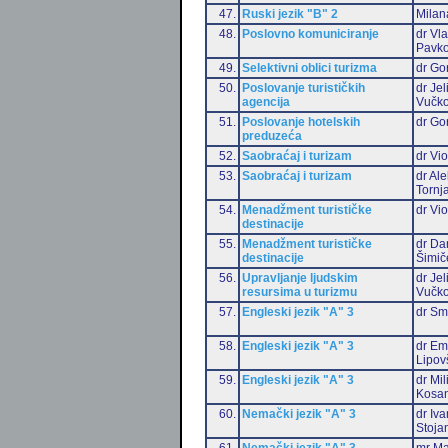
47.
Ruski jezik "B" 2
Milan
48.
Poslovno komuniciranje
dr Vl
Pavko
49.
Selektivni oblici turizma
dr Go
50.
Poslovanje turističkih
dr Jel
agencija
Vučko
51.
Poslovanje hotelskih
dr Go
preduzeća
52.
Saobraćaj i turizam
dr Vio
53.
Saobraćaj i turizam
dr Al
Tornj
54.
Menadžment turističke
dr Vio
destinacije
55.
Menadžment turističke
dr Da
destinacije
Šimič
56.
Upravljanje ljudskim
dr Jel
resursima u turizmu
Vučko
57.
Engleski jezik "A" 3
dr Sm
58.
Engleski jezik "A" 3
dr Emi
Lipov
59.
Engleski jezik "A" 3
dr Mil
Kosan
60.
Nemački jezik "A" 3
dr Iv
Stoja
61.
Nemački jezik "A" 3
mr Ma