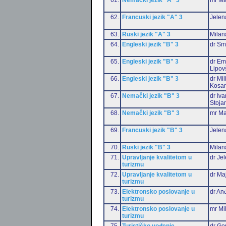
62.
Francuski jezik "A" 3
Jelen
63.
Ruski jezik "A" 3
Milan
64.
Engleski jezik "B" 3
dr Sm
65.
Engleski jezik "B" 3
dr Emi
Lipov
66.
Engleski jezik "B" 3
dr Mil
Kosan
67.
Nemački jezik "B" 3
dr Iv
Stoja
68.
Nemački jezik "B" 3
mr Ma
69.
Francuski jezik "B" 3
Jelen
70.
Ruski jezik "B" 3
Milan
71.
Upravljanje kvalitetom u
dr Je
turizmu
72.
Upravljanje kvalitetom u
dr Ma
turizmu
73.
Elektronsko poslovanje u
dr Anđ
turizmu
74.
Elektronsko poslovanje u
mr Mi
turizmu
75.
Turističko vođenje
dr Go