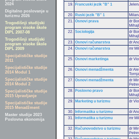
2024
19.
Francuski jezik "B" 1
Jelen
Digitalno poslovanje u
20.
Ruski jezik "B" 1
Milan
turizmu 2026
21.
Osnovi prava
dr Bo
Trogodišnji studijski
Mihaj
program visoke škole
22.
Sociologija
dr Bo
DIPL 2007-08
Mihaj
Trogodišnji studijski
23.
Osnovi računarstva
dr Anđ
program visoke škole
24.
Osnovi računarstva
mr Mi
DIPL 2009
Specijalističke studije
25.
Osnovi marketinga
dr Vio
2011
Specijalističke studije
26.
Osnovi menadžmenta
dr Al
2014 Modul 1
Tornj
Specijalističke studije
27.
Osnovi menadžmenta
dr Mi
2014 Modul 2
Petre
28.
Poslovno pravo
dr Bo
Specijalističke studije
Mihaj
2015 Upravljanje
29.
Marketing u turizmu
dr Vio
Specijalističke studije
2015 Menadžment
30.
Informatika u turizmu
dr Anđ
Master studije 2023
31.
Informatika u turizmu
mr Mi
Poslovna ekonomija
32.
Računovodstvo u turizmu
dr Mi
Petre
33.
Računovodstvo u turizmu
dr Mir