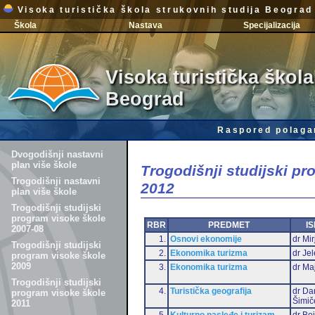
Visoka turistička škola strukovnih studija Beograd
Škola
Nastava
Specijalizacija
Visoka turistička škola
Beograd
Raspored polaga
Dvogodišnji nastavni
plan više škole
Trogodišnji studijski p
Trogodišnji nastavni
2012
plan više škole
Trogodišnji studijski
program visoke škole
RBR
PREDMET
IS
2007-08
1.
Osnovi ekonomije
dr Mir
Trogodišnji studijski
2.
Ekonomika turizma
dr Je
program visoke škole
2009
3.
Ekonomika turizma
dr Ma
Trogodišnji studijski
4.
Turistička geografija
dr Da
program visoke škole
Šimič
2011
5.
Kulturno nasleđe i turizam
dr Bo