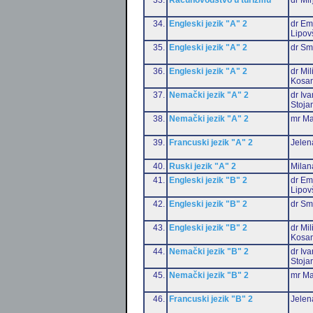
34.
Engleski jezik "A" 2
dr Emi
Lipov
35.
Engleski jezik "A" 2
dr Sm
36.
Engleski jezik "A" 2
dr Mil
Kosan
37.
Nemački jezik "A" 2
dr Iv
Stoja
38.
Nemački jezik "A" 2
mr Ma
39.
Francuski jezik "A" 2
Jelen
40.
Ruski jezik "A" 2
Milan
41.
Engleski jezik "B" 2
dr Emi
Lipov
42.
Engleski jezik "B" 2
dr Sm
43.
Engleski jezik "B" 2
dr Mil
Kosan
44.
Nemački jezik "B" 2
dr Iv
Stoja
45.
Nemački jezik "B" 2
mr Ma
46.
Francuski jezik "B" 2
Jelen