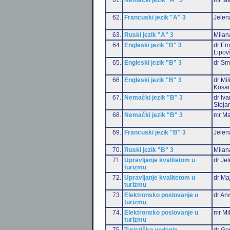
62.
Francuski jezik "A" 3
Jelen
63.
Ruski jezik "A" 3
Milan
64.
Engleski jezik "B" 3
dr Emi
Lipov
65.
Engleski jezik "B" 3
dr Sm
66.
Engleski jezik "B" 3
dr Mil
Kosan
67.
Nemački jezik "B" 3
dr Iv
Stoja
68.
Nemački jezik "B" 3
mr Ma
69.
Francuski jezik "B" 3
Jelen
70.
Ruski jezik "B" 3
Milan
71.
Upravljanje kvalitetom u
dr Je
turizmu
72.
Upravljanje kvalitetom u
dr Ma
turizmu
73.
Elektronsko poslovanje u
dr Anđ
turizmu
74.
Elektronsko poslovanje u
mr Mi
turizmu
75.
Turističko vođenje
dr Go