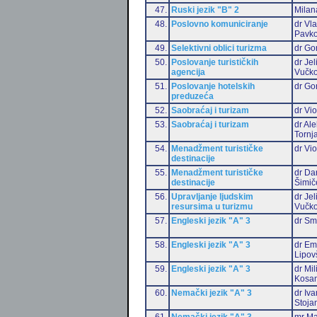
47.
Ruski jezik "B" 2
Milan
48.
Poslovno komuniciranje
dr Vl
Pavko
49.
Selektivni oblici turizma
dr Go
50.
Poslovanje turističkih
dr Jel
agencija
Vučko
51.
Poslovanje hotelskih
dr Go
preduzeća
52.
Saobraćaj i turizam
dr Vio
53.
Saobraćaj i turizam
dr Al
Tornj
54.
Menadžment turističke
dr Vio
destinacije
55.
Menadžment turističke
dr Da
destinacije
Šimič
56.
Upravljanje ljudskim
dr Jel
resursima u turizmu
Vučko
57.
Engleski jezik "A" 3
dr Sm
58.
Engleski jezik "A" 3
dr Emi
Lipov
59.
Engleski jezik "A" 3
dr Mil
Kosan
60.
Nemački jezik "A" 3
dr Iv
Stoja
61.
Nemački jezik "A" 3
mr Ma