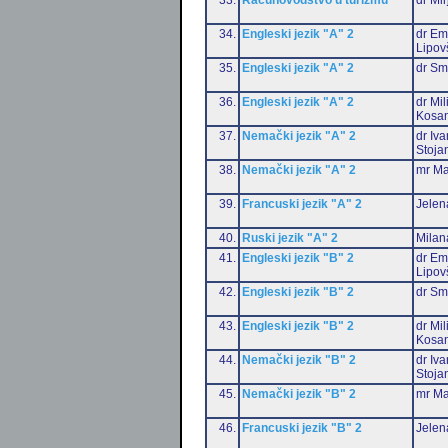
34.
Engleski jezik "A" 2
dr Emi
Lipov
35.
Engleski jezik "A" 2
dr Sm
36.
Engleski jezik "A" 2
dr Mil
Kosan
37.
Nemački jezik "A" 2
dr Iv
Stoja
38.
Nemački jezik "A" 2
mr Ma
39.
Francuski jezik "A" 2
Jelen
40.
Ruski jezik "A" 2
Milan
41.
Engleski jezik "B" 2
dr Emi
Lipov
42.
Engleski jezik "B" 2
dr Sm
43.
Engleski jezik "B" 2
dr Mil
Kosan
44.
Nemački jezik "B" 2
dr Iv
Stoja
45.
Nemački jezik "B" 2
mr Ma
46.
Francuski jezik "B" 2
Jelen