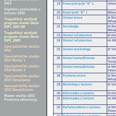
2024
19.
Francuski jezik "B" 1
Jelen
Digitalno poslovanje u
20.
Ruski jezik "B" 1
Milan
turizmu 2026
21.
Osnovi prava
dr Bo
Trogodišnji studijski
Mihaj
program visoke škole
22.
Sociologija
dr Bo
DIPL 2007-08
Mihaj
Trogodišnji studijski
23.
Osnovi računarstva
dr Anđ
program visoke škole
24.
Osnovi računarstva
mr Mi
DIPL 2009
Specijalističke studije
25.
Osnovi marketinga
dr Vio
2011
Specijalističke studije
26.
Osnovi menadžmenta
dr Al
2014 Modul 1
Tornj
Specijalističke studije
27.
Osnovi menadžmenta
dr Mi
2014 Modul 2
Petre
28.
Poslovno pravo
dr Bo
Specijalističke studije
Mihaj
2015 Upravljanje
29.
Marketing u turizmu
dr Vio
Specijalističke studije
2015 Menadžment
30.
Informatika u turizmu
dr Anđ
Master studije 2023
31.
Informatika u turizmu
mr Mi
Poslovna ekonomija
32.
Računovodstvo u turizmu
dr Mi
Petre
33.
Računovodstvo u turizmu
dr Mir