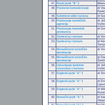
47.
Ruski jezik "B" 2
Milan
48.
Poslovno komuniciranje
dr Vl
Pavko
49.
Selektivni oblici turizma
dr Go
50.
Poslovanje turističkih
dr Jel
agencija
Vučko
51.
Poslovanje hotelskih
dr Go
preduzeća
52.
Saobraćaj i turizam
dr Vio
53.
Saobraćaj i turizam
dr Al
Tornj
54.
Menadžment turističke
dr Vio
destinacije
55.
Menadžment turističke
dr Da
destinacije
Šimič
56.
Upravljanje ljudskim
dr Jel
resursima u turizmu
Vučko
57.
Engleski jezik "A" 3
dr Sm
58.
Engleski jezik "A" 3
dr Emi
Lipov
59.
Engleski jezik "A" 3
dr Mil
Kosan
60.
Nemački jezik "A" 3
dr Iv
Stoja
61.
Nemački jezik "A" 3
mr Ma