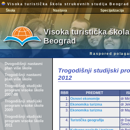
Visoka turistička škola strukovnih studija Beograd
Škola
Nastava
Specijalizacija
Visoka turistička škola
Beograd
Raspored polaga
Dvogodišnji nastavni
plan više škole
Trogodišnji studijski p
Trogodišnji nastavni
2012
plan više škole
Trogodišnji studijski
program visoke škole
RBR
PREDMET
IS
2007-08
1.
Osnovi ekonomije
dr Mir
Trogodišnji studijski
2.
Ekonomika turizma
dr Je
program visoke škole
2009
3.
Ekonomika turizma
dr Ma
Trogodišnji studijski
4.
Turistička geografija
dr Da
program visoke škole
Šimič
2011
5.
Kulturno nasleđe i turizam
dr Bo