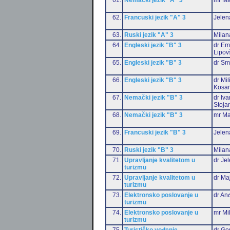
62.
Francuski jezik "A" 3
Jelen
63.
Ruski jezik "A" 3
Milan
64.
Engleski jezik "B" 3
dr Emi
Lipov
65.
Engleski jezik "B" 3
dr Sm
66.
Engleski jezik "B" 3
dr Mil
Kosan
67.
Nemački jezik "B" 3
dr Iv
Stoja
68.
Nemački jezik "B" 3
mr Ma
69.
Francuski jezik "B" 3
Jelen
70.
Ruski jezik "B" 3
Milan
71.
Upravljanje kvalitetom u
dr Je
turizmu
72.
Upravljanje kvalitetom u
dr Ma
turizmu
73.
Elektronsko poslovanje u
dr Anđ
turizmu
74.
Elektronsko poslovanje u
mr Mi
turizmu
75.
Turističko vođenje
dr Go