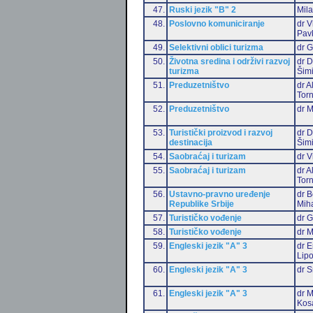
47.
Ruski jezik "B" 2
Mil
48.
Poslovno komuniciranje
dr V
Pav
49.
Selektivni oblici turizma
dr G
50.
Životna sredina i održivi razvoj
dr D
turizma
Šim
51.
Preduzetništvo
dr 
Torn
52.
Preduzetništvo
dr 
53.
Turistički proizvod i razvoj
dr D
destinacija
Šim
54.
Saobraćaj i turizam
dr V
55.
Saobraćaj i turizam
dr 
Torn
56.
Ustavno-pravno uređenje
dr B
Republike Srbije
Miha
57.
Turističko vođenje
dr G
58.
Turističko vođenje
dr M
59.
Engleski jezik "A" 3
dr E
Lip
60.
Engleski jezik "A" 3
dr S
61.
Engleski jezik "A" 3
dr M
Kos