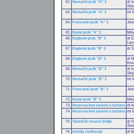
62.
Nemački jezik "A" 3
dr I
Stoj
63.
Nemački jezik "A" 3
mr M
64.
Francuski jezik "A" 3
Jele
65.
Ruski jezik "A" 3
Mil
66.
Engleski jezik "B" 3
dr E
Lip
67.
Engleski jezik "B" 3
dr S
68.
Engleski jezik "B" 3
dr M
Kos
69.
Nemački jezik "B" 3
dr I
Stoj
70.
Nemački jezik "B" 3
mr M
71.
Francuski jezik "B" 3
Jele
72.
Ruski jezik "B" 3
Mil
73.
Rezervacioni sistemi u turizmu
dr A
74.
Rezervacioni sistemi u turizmu
mr M
75.
Turistički resursi Srbije
dr D
Šim
76.
Istorija civilizacije
dr 