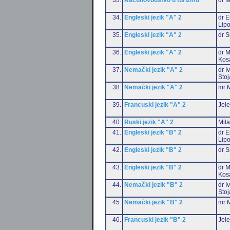
34.
Engleski jezik "A" 2
dr E
Lip
35.
Engleski jezik "A" 2
dr S
36.
Engleski jezik "A" 2
dr M
Kos
37.
Nemački jezik "A" 2
dr I
Stoj
38.
Nemački jezik "A" 2
mr M
39.
Francuski jezik "A" 2
Jele
40.
Ruski jezik "A" 2
Mil
41.
Engleski jezik "B" 2
dr E
Lip
42.
Engleski jezik "B" 2
dr S
43.
Engleski jezik "B" 2
dr M
Kos
44.
Nemački jezik "B" 2
dr I
Stoj
45.
Nemački jezik "B" 2
mr M
46.
Francuski jezik "B" 2
Jele