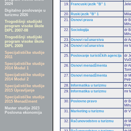
2024
19.
Francuski jezik "B" 1
Jele
Digitalno poslovanje u
20.
Ruski jezik "B" 1
Mil
turizmu 2026
21.
Osnovi prava
dr B
Trogodišnji studijski
Miha
program visoke škole
22.
Sociologija
dr B
DIPL 2007-08
Miha
Trogodišnji studijski
23.
Osnovi računarstva
dr A
program visoke škole
24.
Osnovi računarstva
mr M
DIPL 2009
Specijalističke studije
25.
Poslovanje turističkih agencija
dr J
2011
Vuč
Specijalističke studije
26.
Osnovi menadžmenta
dr 
2014 Modul 1
Torn
Specijalističke studije
27.
Osnovi menadžmenta
dr M
2014 Modul 2
Pet
28.
Informatika u turizmu
dr A
Specijalističke studije
2015 Upravljanje
29.
Informatika u turizmu
mr M
Specijalističke studije
30.
Poslovno pravo
dr B
2015 Menadžment
Miha
Master studije 2023
31.
Marketing u turizmu
dr V
Poslovna ekonomija
32.
Računovodstvo u turizmu
dr M
Pet
33.
Računovodstvo u turizmu
dr M