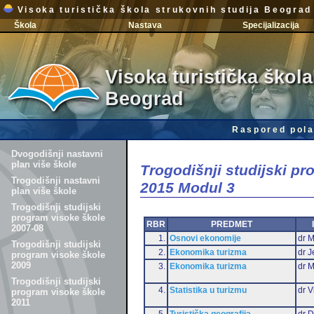
Visoka turistička škola strukovnih studija Beograd
Škola
Nastava
Specijalizacija
Visoka turistička škola
Beograd
Raspored pola
Dvogodišnji nastavni
plan više škole
Trogodišnji studijski p
Trogodišnji nastavni
2015 Modul 3
plan više škole
Trogodišnji studijski
program visoke škole
RBR
PREDMET
2007-08
1.
Osnovi ekonomije
dr M
Trogodišnji studijski
2.
Ekonomika turizma
dr J
program visoke škole
2009
3.
Ekonomika turizma
dr 
Trogodišnji studijski
4.
Statistika u turizmu
dr V
program visoke škole
2011
5.
Turistička geografija
dr D