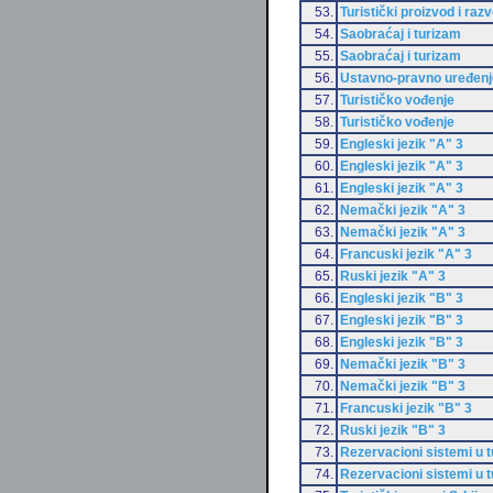
53.
Turistički proizvod i razv
54.
Saobraćaj i turizam
55.
Saobraćaj i turizam
56.
Ustavno-pravno uređenje
57.
Turističko vođenje
58.
Turističko vođenje
59.
Engleski jezik "A" 3
60.
Engleski jezik "A" 3
61.
Engleski jezik "A" 3
62.
Nemački jezik "A" 3
63.
Nemački jezik "A" 3
64.
Francuski jezik "A" 3
65.
Ruski jezik "A" 3
66.
Engleski jezik "B" 3
67.
Engleski jezik "B" 3
68.
Engleski jezik "B" 3
69.
Nemački jezik "B" 3
70.
Nemački jezik "B" 3
71.
Francuski jezik "B" 3
72.
Ruski jezik "B" 3
73.
Rezervacioni sistemi u 
74.
Rezervacioni sistemi u 