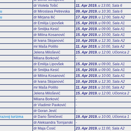
dr Violeta Tošić
11. Apr 2019.
u 13:00, Sala 6
mu
dr Miroslava Petrevska
09. Apr 2019.
u 10:30, Sala 6
mu
dr Mirjana Ilić
17. Apr 2019.
u 12:00, Sala А2
dr Emilija Lipovšek
15. Apr 2019.
u 09:00, Sala А1
dr Smiljka Kesić
15. Apr 2019.
u 09:00, Sala А1
dr Milina Kosanović
15. Apr 2019.
u 10:00, Sala А1
dr Ivana Stojanović
10. Apr 2019.
u 12:30, Sala А2
mr Maša Polillo
11. Apr 2019.
u 10:00, Sala А2
Jelena Milošević
15. Apr 2019.
u 12:00, Učionica 2
Milana Borković
-
dr Emilija Lipovšek
15. Apr 2019.
u 09:00, Sala А1
dr Smiljka Kesić
15. Apr 2019.
u 09:00, Sala А1
dr Milina Kosanović
15. Apr 2019.
u 10:00, Sala А1
dr Ivana Stojanović
10. Apr 2019.
u 12:30, Sala А2
mr Maša Polillo
11. Apr 2019.
u 10:00, Sala А2
Jelena Milošević
15. Apr 2019.
u 12:00, Učionica 2
Milana Borković
-
dr Vladimir Pavković
-
dr Goran Jević
-
 razvoj turizma
dr Dario Šimičević
19. Apr 2019.
u 10:00, Učionica 1
dr Aleksandra Tornjanski
-
dr Maja Ćosić
23. Apr 2019.
u 11:00, Sala А2