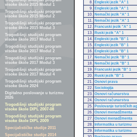
8.
Engleski jezik "A" 1
visoke škole 2015 Modul 1
9.
Engleski jezik "A" 1
Trogodišnji studijski program
10.
Nemački jezik "A" 1
visoke škole 2015 Modul 2
11.
Nemački jezik "A" 1
Trogodišnji studijski program
12.
Francuski jezik "A" 1
visoke škole 2015 Modul 3
13.
Ruski jezik "A" 1
Trogodišnji studijski program
14.
Engleski jezik "B" 1
visoke škole 2017 Modul 1
15.
Engleski jezik "B" 1
Trogodišnji studijski program
visoke škole 2017 Modul 2
16.
Engleski jezik "B" 1
17.
Nemački jezik "B" 1
Trogodišnji studijski program
visoke škole 2017 Modul 3
18.
Nemački jezik "B" 1
19.
Francuski jezik "B" 1
Trogodišnji studijski program
visoke škole 2017 Modul 4
20.
Ruski jezik "B" 1
Trogodišnji studijski program
21.
Osnovi prava
visoke škole 2024
22.
Sociologija
Digitalno poslovanje u turizmu
23.
Osnovi računarstva
2026
24.
Osnovi računarstva
Trogodišnji studijski program
25.
Poslovanje turističkih a
visoke škole DIPL 2007-08
26.
Osnovi menadžmenta
Trogodišnji studijski program
27.
Osnovi menadžmenta
visoke škole DIPL 2009
28.
Informatika u turizmu
Specijalističke studije 2011
29.
Informatika u turizmu
Specijalističke studije 2014
30.
Poslovno pravo