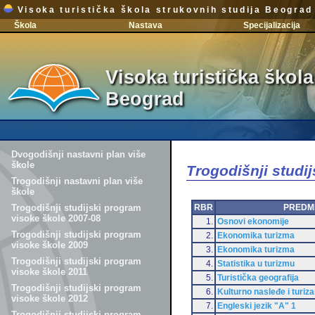
Visoka turistička škola strukovnih studija Beograd
Škola
Nastava
Specijalizacija
Visoka turistička škola
Beograd
Dvogodišnji nastavni plan više
škole
Trogodišnji studi
Trogodišnji nastavni plan više
škole
RBR
PREDM
Trogodišnji studijski program
visoke škole 2007-08
1.
Osnovi ekonomije
Trogodišnji studijski program
2.
Ekonomika turizma
visoke škole 2009
3.
Ekonomika turizma
Trogodišnji studijski program
4.
Statistika u turizmu
visoke škole 2011
5.
Turistička geografija
Trogodišnji studijski program
6.
Kulturno nasleđe i turiz
visoke škole 2012
7.
Engleski jezik "A" 1
Trogodišnji studijski program