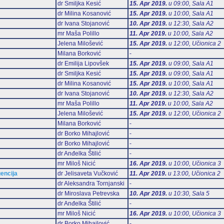
dr Smiljka Kesić
15. Apr 2019.
u 09:00, Sala А1
dr Milina Kosanović
15. Apr 2019.
u 10:00, Sala А1
dr Ivana Stojanović
10. Apr 2019.
u 12:30, Sala А2
mr Maša Polillo
11. Apr 2019.
u 10:00, Sala А2
Jelena Milošević
15. Apr 2019.
u 12:00, Učionica 2
Milana Borković
-
dr Emilija Lipovšek
15. Apr 2019.
u 09:00, Sala А1
dr Smiljka Kesić
15. Apr 2019.
u 09:00, Sala А1
dr Milina Kosanović
15. Apr 2019.
u 10:00, Sala А1
dr Ivana Stojanović
10. Apr 2019.
u 12:30, Sala А2
mr Maša Polillo
11. Apr 2019.
u 10:00, Sala А2
Jelena Milošević
15. Apr 2019.
u 12:00, Učionica 2
Milana Borković
-
dr Borko Mihajlović
-
dr Borko Mihajlović
-
dr Anđelka Štilić
-
mr Miloš Nicić
16. Apr 2019.
u 10:00, Učionica 3
gencija
dr Jelisaveta Vučković
11. Apr 2019.
u 13:00, Učionica 2
dr Aleksandra Tornjanski
-
dr Miroslava Petrevska
10. Apr 2019.
u 10:30, Sala 5
dr Anđelka Štilić
-
mr Miloš Nicić
16. Apr 2019.
u 10:00, Učionica 3
dr Borko Mihajlović
-