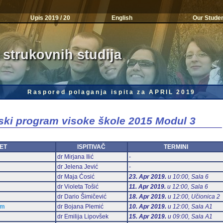
Upis 2019 / 20
English
Our Stude
 strukovnih studija
Raspored polaganja ispita za APRIL 2019
jski program visoke škole 2015 Modul 3
ET
ISPITIVAČ
TERMINI
dr Mirjana Ilić
-
dr Jelena Jević
-
dr Maja Ćosić
23. Apr 2019.
u 10:00, Sala 6
dr Violeta Tošić
11. Apr 2019.
u 12:00, Sala 6
dr Dario Šimičević
18. Apr 2019.
u 12:00, Učionica 2
am
dr Bojana Plemić
10. Apr 2019.
u 12:00, Sala А1
dr Emilija Lipovšek
15. Apr 2019.
u 09:00, Sala А1