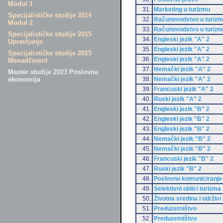
Modul 1
31.
Marketing u turizmu
Specijalističke studije 2014
32.
Računovodstvo u turiz
Modul 2
33.
Računovodstvo u turiz
Specijalističke studije 2015
34.
Engleski jezik "A" 2
Upravljanje
35.
Engleski jezik "A" 2
Specijalističke studije 2015
36.
Engleski jezik "A" 2
Menadžment
37.
Nemački jezik "A" 2
Master studije 2023 Poslovna
38.
Nemački jezik "A" 2
ekonomija
39.
Francuski jezik "A" 2
40.
Ruski jezik "A" 2
41.
Engleski jezik "B" 2
42.
Engleski jezik "B" 2
43.
Engleski jezik "B" 2
44.
Nemački jezik "B" 2
45.
Nemački jezik "B" 2
46.
Francuski jezik "B" 2
47.
Ruski jezik "B" 2
48.
Poslovno komuniciranje
49.
Selektivni oblici turizma
50.
Životna sredina i održivi
51.
Preduzetništvo
52.
Preduzetništvo