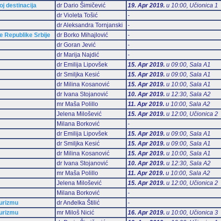
oj destinacija
dr Dario Šimičević
19. Apr 2019.
u 10:00, Učionica 1
dr Violeta Tošić
-
dr Aleksandra Tornjanski
-
 Republike Srbije
dr Borko Mihajlović
-
dr Goran Jević
-
dr Marija Najdić
-
dr Emilija Lipovšek
15. Apr 2019.
u 09:00, Sala А1
dr Smiljka Kesić
15. Apr 2019.
u 09:00, Sala А1
dr Milina Kosanović
15. Apr 2019.
u 10:00, Sala А1
dr Ivana Stojanović
10. Apr 2019.
u 12:30, Sala А2
mr Maša Polillo
11. Apr 2019.
u 10:00, Sala А2
Jelena Milošević
15. Apr 2019.
u 12:00, Učionica 2
Milana Borković
-
dr Emilija Lipovšek
15. Apr 2019.
u 09:00, Sala А1
dr Smiljka Kesić
15. Apr 2019.
u 09:00, Sala А1
dr Milina Kosanović
15. Apr 2019.
u 10:00, Sala А1
dr Ivana Stojanović
10. Apr 2019.
u 12:30, Sala А2
mr Maša Polillo
11. Apr 2019.
u 10:00, Sala А2
Jelena Milošević
15. Apr 2019.
u 12:00, Učionica 2
Milana Borković
-
turizmu
dr Anđelka Štilić
-
turizmu
mr Miloš Nicić
16. Apr 2019.
u 10:00, Učionica 3