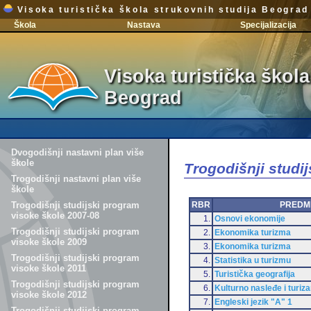
Visoka turistička škola strukovnih studija Beograd
Škola
Nastava
Specijalizacija
Visoka turistička škola
Beograd
Dvogodišnji nastavni plan više
škole
Trogodišnji studi
Trogodišnji nastavni plan više
škole
RBR
PREDM
Trogodišnji studijski program
visoke škole 2007-08
1.
Osnovi ekonomije
Trogodišnji studijski program
2.
Ekonomika turizma
visoke škole 2009
3.
Ekonomika turizma
Trogodišnji studijski program
4.
Statistika u turizmu
visoke škole 2011
5.
Turistička geografija
Trogodišnji studijski program
6.
Kulturno nasleđe i turiz
visoke škole 2012
7.
Engleski jezik "A" 1
Trogodišnji studijski program