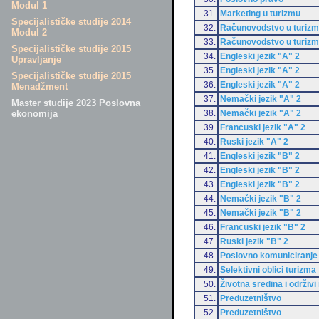
Modul 1
31.
Marketing u turizmu
Specijalističke studije 2014
32.
Računovodstvo u turiz
Modul 2
33.
Računovodstvo u turiz
Specijalističke studije 2015
34.
Engleski jezik "A" 2
Upravljanje
35.
Engleski jezik "A" 2
Specijalističke studije 2015
36.
Engleski jezik "A" 2
Menadžment
37.
Nemački jezik "A" 2
Master studije 2023 Poslovna
38.
Nemački jezik "A" 2
ekonomija
39.
Francuski jezik "A" 2
40.
Ruski jezik "A" 2
41.
Engleski jezik "B" 2
42.
Engleski jezik "B" 2
43.
Engleski jezik "B" 2
44.
Nemački jezik "B" 2
45.
Nemački jezik "B" 2
46.
Francuski jezik "B" 2
47.
Ruski jezik "B" 2
48.
Poslovno komuniciranje
49.
Selektivni oblici turizma
50.
Životna sredina i održivi
51.
Preduzetništvo
52.
Preduzetništvo