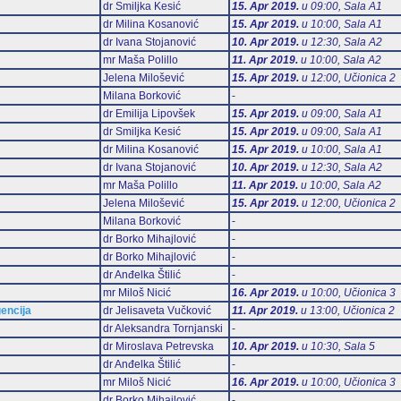
dr Smiljka Kesić
15. Apr 2019.
u 09:00, Sala А1
dr Milina Kosanović
15. Apr 2019.
u 10:00, Sala А1
dr Ivana Stojanović
10. Apr 2019.
u 12:30, Sala А2
mr Maša Polillo
11. Apr 2019.
u 10:00, Sala А2
Jelena Milošević
15. Apr 2019.
u 12:00, Učionica 2
Milana Borković
-
dr Emilija Lipovšek
15. Apr 2019.
u 09:00, Sala А1
dr Smiljka Kesić
15. Apr 2019.
u 09:00, Sala А1
dr Milina Kosanović
15. Apr 2019.
u 10:00, Sala А1
dr Ivana Stojanović
10. Apr 2019.
u 12:30, Sala А2
mr Maša Polillo
11. Apr 2019.
u 10:00, Sala А2
Jelena Milošević
15. Apr 2019.
u 12:00, Učionica 2
Milana Borković
-
dr Borko Mihajlović
-
dr Borko Mihajlović
-
dr Anđelka Štilić
-
mr Miloš Nicić
16. Apr 2019.
u 10:00, Učionica 3
gencija
dr Jelisaveta Vučković
11. Apr 2019.
u 13:00, Učionica 2
dr Aleksandra Tornjanski
-
dr Miroslava Petrevska
10. Apr 2019.
u 10:30, Sala 5
dr Anđelka Štilić
-
mr Miloš Nicić
16. Apr 2019.
u 10:00, Učionica 3
dr Borko Mihajlović
-