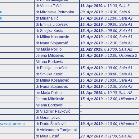
dr Violeta Tošić
11. Apr 2019.
u 13:00, Sala 6
mu
dr Miroslava Petrevska
09. Apr 2019.
u 10:30, Sala 6
mu
dr Mirjana Ilić
17. Apr 2019.
u 12:00, Sala А2
dr Emilija Lipovšek
15. Apr 2019.
u 09:00, Sala А1
dr Smiljka Kesić
15. Apr 2019.
u 09:00, Sala А1
dr Milina Kosanović
15. Apr 2019.
u 10:00, Sala А1
dr Ivana Stojanović
10. Apr 2019.
u 12:30, Sala А2
mr Maša Polillo
11. Apr 2019.
u 10:00, Sala А2
Jelena Milošević
15. Apr 2019.
u 12:00, Učionica 2
Milana Borković
-
dr Emilija Lipovšek
15. Apr 2019.
u 09:00, Sala А1
dr Smiljka Kesić
15. Apr 2019.
u 09:00, Sala А1
dr Milina Kosanović
15. Apr 2019.
u 10:00, Sala А1
dr Ivana Stojanović
10. Apr 2019.
u 12:30, Sala А2
mr Maša Polillo
11. Apr 2019.
u 10:00, Sala А2
Jelena Milošević
15. Apr 2019.
u 12:00, Učionica 2
Milana Borković
-
dr Vladimir Pavković
-
dr Goran Jević
-
 razvoj turizma
dr Dario Šimičević
19. Apr 2019.
u 10:00, Učionica 1
dr Aleksandra Tornjanski
-
dr Maja Ćosić
23. Apr 2019.
u 11:00, Sala А2