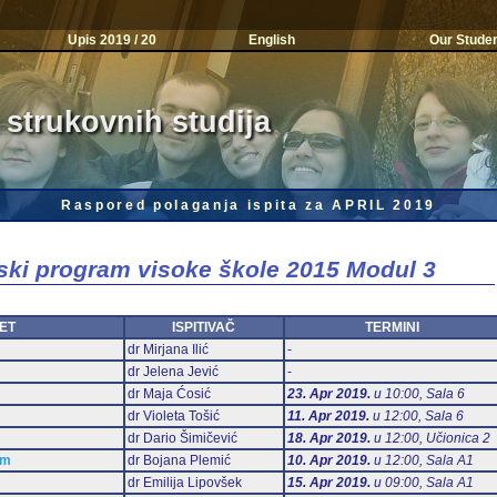
Upis 2019 / 20
English
Our Stude
 strukovnih studija
Raspored polaganja ispita za APRIL 2019
jski program visoke škole 2015 Modul 3
ET
ISPITIVAČ
TERMINI
dr Mirjana Ilić
-
dr Jelena Jević
-
dr Maja Ćosić
23. Apr 2019.
u 10:00, Sala 6
dr Violeta Tošić
11. Apr 2019.
u 12:00, Sala 6
dr Dario Šimičević
18. Apr 2019.
u 12:00, Učionica 2
am
dr Bojana Plemić
10. Apr 2019.
u 12:00, Sala А1
dr Emilija Lipovšek
15. Apr 2019.
u 09:00, Sala А1