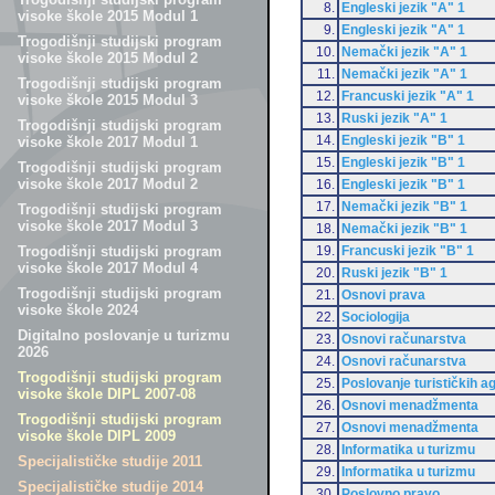
8.
Engleski jezik "A" 1
visoke škole 2015 Modul 1
9.
Engleski jezik "A" 1
Trogodišnji studijski program
10.
Nemački jezik "A" 1
visoke škole 2015 Modul 2
11.
Nemački jezik "A" 1
Trogodišnji studijski program
12.
Francuski jezik "A" 1
visoke škole 2015 Modul 3
13.
Ruski jezik "A" 1
Trogodišnji studijski program
14.
Engleski jezik "B" 1
visoke škole 2017 Modul 1
15.
Engleski jezik "B" 1
Trogodišnji studijski program
visoke škole 2017 Modul 2
16.
Engleski jezik "B" 1
17.
Nemački jezik "B" 1
Trogodišnji studijski program
visoke škole 2017 Modul 3
18.
Nemački jezik "B" 1
19.
Francuski jezik "B" 1
Trogodišnji studijski program
visoke škole 2017 Modul 4
20.
Ruski jezik "B" 1
Trogodišnji studijski program
21.
Osnovi prava
visoke škole 2024
22.
Sociologija
Digitalno poslovanje u turizmu
23.
Osnovi računarstva
2026
24.
Osnovi računarstva
Trogodišnji studijski program
25.
Poslovanje turističkih a
visoke škole DIPL 2007-08
26.
Osnovi menadžmenta
Trogodišnji studijski program
27.
Osnovi menadžmenta
visoke škole DIPL 2009
28.
Informatika u turizmu
Specijalističke studije 2011
29.
Informatika u turizmu
Specijalističke studije 2014
30.
Poslovno pravo