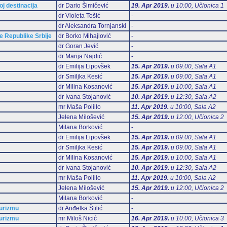
oj destinacija
dr Dario Šimičević
19. Apr 2019.
u 10:00, Učionica 1
dr Violeta Tošić
-
dr Aleksandra Tornjanski
-
 Republike Srbije
dr Borko Mihajlović
-
dr Goran Jević
-
dr Marija Najdić
-
dr Emilija Lipovšek
15. Apr 2019.
u 09:00, Sala А1
dr Smiljka Kesić
15. Apr 2019.
u 09:00, Sala А1
dr Milina Kosanović
15. Apr 2019.
u 10:00, Sala А1
dr Ivana Stojanović
10. Apr 2019.
u 12:30, Sala А2
mr Maša Polillo
11. Apr 2019.
u 10:00, Sala А2
Jelena Milošević
15. Apr 2019.
u 12:00, Učionica 2
Milana Borković
-
dr Emilija Lipovšek
15. Apr 2019.
u 09:00, Sala А1
dr Smiljka Kesić
15. Apr 2019.
u 09:00, Sala А1
dr Milina Kosanović
15. Apr 2019.
u 10:00, Sala А1
dr Ivana Stojanović
10. Apr 2019.
u 12:30, Sala А2
mr Maša Polillo
11. Apr 2019.
u 10:00, Sala А2
Jelena Milošević
15. Apr 2019.
u 12:00, Učionica 2
Milana Borković
-
turizmu
dr Anđelka Štilić
-
turizmu
mr Miloš Nicić
16. Apr 2019.
u 10:00, Učionica 3