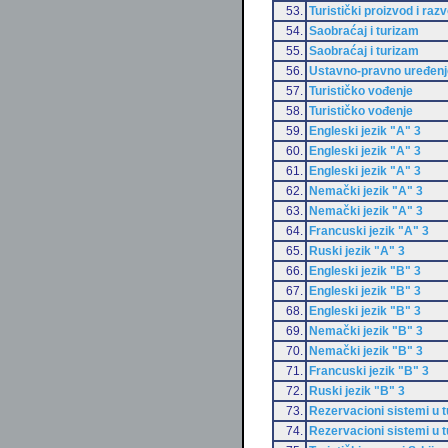
53.
Turistički proizvod i razv
54.
Saobraćaj i turizam
55.
Saobraćaj i turizam
56.
Ustavno-pravno uređenje
57.
Turističko vođenje
58.
Turističko vođenje
59.
Engleski jezik "A" 3
60.
Engleski jezik "A" 3
61.
Engleski jezik "A" 3
62.
Nemački jezik "A" 3
63.
Nemački jezik "A" 3
64.
Francuski jezik "A" 3
65.
Ruski jezik "A" 3
66.
Engleski jezik "B" 3
67.
Engleski jezik "B" 3
68.
Engleski jezik "B" 3
69.
Nemački jezik "B" 3
70.
Nemački jezik "B" 3
71.
Francuski jezik "B" 3
72.
Ruski jezik "B" 3
73.
Rezervacioni sistemi u 
74.
Rezervacioni sistemi u 