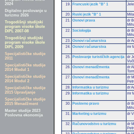
2024
19.
Francuski jezik "B" 1
Jele
Digitalno poslovanje u
20.
Ruski jezik "B" 1
Mil
turizmu 2026
21.
Osnovi prava
dr B
Trogodišnji studijski
Miha
program visoke škole
22.
Sociologija
dr B
DIPL 2007-08
Miha
Trogodišnji studijski
23.
Osnovi računarstva
dr A
program visoke škole
24.
Osnovi računarstva
mr M
DIPL 2009
Specijalističke studije
25.
Poslovanje turističkih agencija
dr J
2011
Vuč
Specijalističke studije
26.
Osnovi menadžmenta
dr 
2014 Modul 1
Torn
Specijalističke studije
27.
Osnovi menadžmenta
dr M
2014 Modul 2
Pet
28.
Informatika u turizmu
dr A
Specijalističke studije
2015 Upravljanje
29.
Informatika u turizmu
mr M
Specijalističke studije
30.
Poslovno pravo
dr B
2015 Menadžment
Miha
Master studije 2023
31.
Marketing u turizmu
dr V
Poslovna ekonomija
32.
Računovodstvo u turizmu
dr M
Pet
33.
Računovodstvo u turizmu
dr M