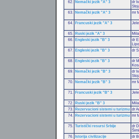
62.
Nemački jezik "A" 3
dr I
Stoj
63.
Nemački jezik "A" 3
mr M
64.
Francuski jezik "A" 3
Jele
65.
Ruski jezik "A" 3
Mil
66.
Engleski jezik "B" 3
dr E
Lip
67.
Engleski jezik "B" 3
dr S
68.
Engleski jezik "B" 3
dr M
Kos
69.
Nemački jezik "B" 3
dr I
Stoj
70.
Nemački jezik "B" 3
mr M
71.
Francuski jezik "B" 3
Jele
72.
Ruski jezik "B" 3
Mil
73.
Rezervacioni sistemi u turizmu
dr A
74.
Rezervacioni sistemi u turizmu
mr M
75.
Turistički resursi Srbije
dr D
Šim
76.
Istorija civilizacije
dr 