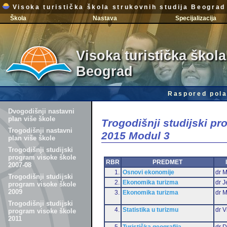
Visoka turistička škola strukovnih studija Beograd
Škola
Nastava
Specijalizacija
Visoka turistička škola
Beograd
Raspored pola
Dvogodišnji nastavni
plan više škole
Trogodišnji studijski p
Trogodišnji nastavni
2015 Modul 3
plan više škole
Trogodišnji studijski
program visoke škole
RBR
PREDMET
2007-08
1.
Osnovi ekonomije
dr M
Trogodišnji studijski
2.
Ekonomika turizma
dr J
program visoke škole
2009
3.
Ekonomika turizma
dr 
Trogodišnji studijski
4.
Statistika u turizmu
dr V
program visoke škole
2011
5.
Turistička geografija
dr D