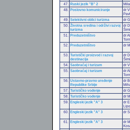
47.
Ruski jezik "B" 2
Mil
48.
Poslovno komuniciranje
dr V
Pav
49.
Selektivni oblici turizma
dr G
50.
Životna sredina i održivi razvoj
dr D
turizma
Šim
51.
Preduzetništvo
dr 
Torn
52.
Preduzetništvo
dr 
53.
Turistički proizvod i razvoj
dr D
destinacija
Šim
54.
Saobraćaj i turizam
dr V
55.
Saobraćaj i turizam
dr 
Torn
56.
Ustavno-pravno uređenje
dr B
Republike Srbije
Miha
57.
Turističko vođenje
dr G
58.
Turističko vođenje
dr M
59.
Engleski jezik "A" 3
dr E
Lip
60.
Engleski jezik "A" 3
dr S
61.
Engleski jezik "A" 3
dr M
Kos