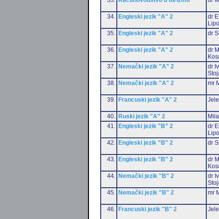
34.
Engleski jezik "A" 2
dr E
Lip
35.
Engleski jezik "A" 2
dr S
36.
Engleski jezik "A" 2
dr M
Kos
37.
Nemački jezik "A" 2
dr I
Stoj
38.
Nemački jezik "A" 2
mr M
39.
Francuski jezik "A" 2
Jele
40.
Ruski jezik "A" 2
Mil
41.
Engleski jezik "B" 2
dr E
Lip
42.
Engleski jezik "B" 2
dr S
43.
Engleski jezik "B" 2
dr M
Kos
44.
Nemački jezik "B" 2
dr I
Stoj
45.
Nemački jezik "B" 2
mr M
46.
Francuski jezik "B" 2
Jele