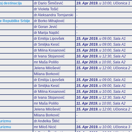
oj destinacija
dr Dario Šimičević
19. Apr 2019.
u 10:00, Učionica 1
dr Violeta Tošić
-
dr Aleksandra Tornjanski
-
 Republike Srbije
dr Borko Mihajlović
-
dr Goran Jević
-
dr Marija Najdić
-
dr Emilija Lipovšek
15. Apr 2019.
u 09:00, Sala А1
dr Smiljka Kesić
15. Apr 2019.
u 09:00, Sala А1
dr Milina Kosanović
15. Apr 2019.
u 10:00, Sala А1
dr Ivana Stojanović
10. Apr 2019.
u 12:30, Sala А2
mr Maša Polillo
11. Apr 2019.
u 10:00, Sala А2
Jelena Milošević
15. Apr 2019.
u 12:00, Učionica 2
Milana Borković
-
dr Emilija Lipovšek
15. Apr 2019.
u 09:00, Sala А1
dr Smiljka Kesić
15. Apr 2019.
u 09:00, Sala А1
dr Milina Kosanović
15. Apr 2019.
u 10:00, Sala А1
dr Ivana Stojanović
10. Apr 2019.
u 12:30, Sala А2
mr Maša Polillo
11. Apr 2019.
u 10:00, Sala А2
Jelena Milošević
15. Apr 2019.
u 12:00, Učionica 2
Milana Borković
-
turizmu
dr Anđelka Štilić
-
turizmu
mr Miloš Nicić
16. Apr 2019.
u 10:00, Učionica 3