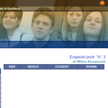
nts in Bamberg
Engleski jezik "A" 2
dr Milina Kosanović
RBR
INDEKS
STUDENT
TERMIN