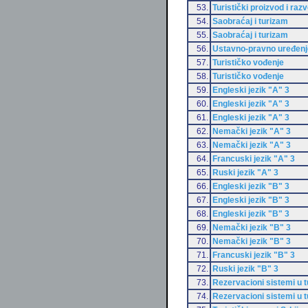
53.
Turistički proizvod i razv
54.
Saobraćaj i turizam
55.
Saobraćaj i turizam
56.
Ustavno-pravno uređenje
57.
Turističko vođenje
58.
Turističko vođenje
59.
Engleski jezik "A" 3
60.
Engleski jezik "A" 3
61.
Engleski jezik "A" 3
62.
Nemački jezik "A" 3
63.
Nemački jezik "A" 3
64.
Francuski jezik "A" 3
65.
Ruski jezik "A" 3
66.
Engleski jezik "B" 3
67.
Engleski jezik "B" 3
68.
Engleski jezik "B" 3
69.
Nemački jezik "B" 3
70.
Nemački jezik "B" 3
71.
Francuski jezik "B" 3
72.
Ruski jezik "B" 3
73.
Rezervacioni sistemi u 
74.
Rezervacioni sistemi u 