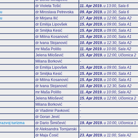
dr Violeta Tošić
11. Apr 2019.
u 13:00, Sala 6
mu
dr Miroslava Petrevska
09. Apr 2019.
u 10:30, Sala 6
mu
dr Mirjana Ilić
17. Apr 2019.
u 12:00, Sala А2
dr Emilija Lipovšek
15. Apr 2019.
u 09:00, Sala А1
dr Smiljka Kesić
15. Apr 2019.
u 09:00, Sala А1
dr Milina Kosanović
15. Apr 2019.
u 10:00, Sala А1
dr Ivana Stojanović
10. Apr 2019.
u 12:30, Sala А2
mr Maša Polillo
11. Apr 2019.
u 10:00, Sala А2
Jelena Milošević
15. Apr 2019.
u 12:00, Učionica 2
Milana Borković
-
dr Emilija Lipovšek
15. Apr 2019.
u 09:00, Sala А1
dr Smiljka Kesić
15. Apr 2019.
u 09:00, Sala А1
dr Milina Kosanović
15. Apr 2019.
u 10:00, Sala А1
dr Ivana Stojanović
10. Apr 2019.
u 12:30, Sala А2
mr Maša Polillo
11. Apr 2019.
u 10:00, Sala А2
Jelena Milošević
15. Apr 2019.
u 12:00, Učionica 2
Milana Borković
-
dr Vladimir Pavković
-
dr Goran Jević
-
 razvoj turizma
dr Dario Šimičević
19. Apr 2019.
u 10:00, Učionica 1
dr Aleksandra Tornjanski
-
dr Maja Ćosić
23. Apr 2019.
u 11:00, Sala А2