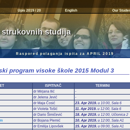
Upis 2019 / 20
English
Our Stude
 strukovnih studija
Raspored polaganja ispita za APRIL 2019
jski program visoke škole 2015 Modul 3
ET
ISPITIVAČ
TERMINI
dr Mirjana Ilić
-
dr Jelena Jević
-
dr Maja Ćosić
23. Apr 2019.
u 10:00, Sala 6
dr Violeta Tošić
11. Apr 2019.
u 12:00, Sala 6
dr Dario Šimičević
18. Apr 2019.
u 12:00, Učionica 2
am
dr Bojana Plemić
10. Apr 2019.
u 12:00, Sala А1
dr Emilija Lipovšek
15. Apr 2019.
u 09:00, Sala А1