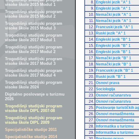
8.
Engleski jezik "A" 1
visoke škole 2015 Modul 1
9.
Engleski jezik "A" 1
Trogodišnji studijski program
10.
Nemački jezik "A" 1
visoke škole 2015 Modul 2
11.
Nemački jezik "A" 1
Trogodišnji studijski program
12.
Francuski jezik "A" 1
visoke škole 2015 Modul 3
13.
Ruski jezik "A" 1
Trogodišnji studijski program
14.
Engleski jezik "B" 1
visoke škole 2017 Modul 1
15.
Engleski jezik "B" 1
Trogodišnji studijski program
visoke škole 2017 Modul 2
16.
Engleski jezik "B" 1
17.
Nemački jezik "B" 1
Trogodišnji studijski program
visoke škole 2017 Modul 3
18.
Nemački jezik "B" 1
19.
Francuski jezik "B" 1
Trogodišnji studijski program
visoke škole 2017 Modul 4
20.
Ruski jezik "B" 1
Trogodišnji studijski program
21.
Osnovi prava
visoke škole 2024
22.
Sociologija
Digitalno poslovanje u turizmu
23.
Osnovi računarstva
2026
24.
Osnovi računarstva
Trogodišnji studijski program
25.
Poslovanje turističkih a
visoke škole DIPL 2007-08
26.
Osnovi menadžmenta
Trogodišnji studijski program
27.
Osnovi menadžmenta
visoke škole DIPL 2009
28.
Informatika u turizmu
Specijalističke studije 2011
29.
Informatika u turizmu
Specijalističke studije 2014
30.
Poslovno pravo