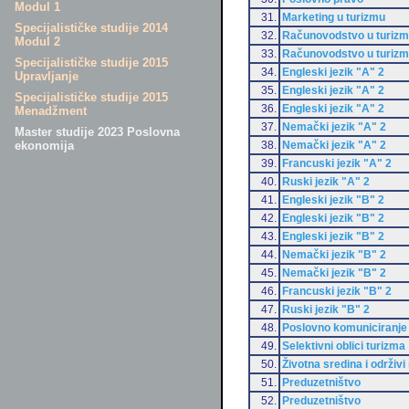
Modul 1
31.
Marketing u turizmu
Specijalističke studije 2014
32.
Računovodstvo u turiz
Modul 2
33.
Računovodstvo u turiz
Specijalističke studije 2015
34.
Engleski jezik "A" 2
Upravljanje
35.
Engleski jezik "A" 2
Specijalističke studije 2015
36.
Engleski jezik "A" 2
Menadžment
37.
Nemački jezik "A" 2
Master studije 2023 Poslovna
38.
Nemački jezik "A" 2
ekonomija
39.
Francuski jezik "A" 2
40.
Ruski jezik "A" 2
41.
Engleski jezik "B" 2
42.
Engleski jezik "B" 2
43.
Engleski jezik "B" 2
44.
Nemački jezik "B" 2
45.
Nemački jezik "B" 2
46.
Francuski jezik "B" 2
47.
Ruski jezik "B" 2
48.
Poslovno komuniciranje
49.
Selektivni oblici turizma
50.
Životna sredina i održivi
51.
Preduzetništvo
52.
Preduzetništvo