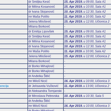
dr Smiljka Kesić
15. Apr 2019.
u 09:00, Sala А1
dr Milina Kosanović
15. Apr 2019.
u 10:00, Sala А1
dr Ivana Stojanović
10. Apr 2019.
u 12:30, Sala А2
mr Maša Polillo
11. Apr 2019.
u 10:00, Sala А2
Jelena Milošević
15. Apr 2019.
u 12:00, Učionica 2
Milana Borković
-
dr Emilija Lipovšek
15. Apr 2019.
u 09:00, Sala А1
dr Smiljka Kesić
15. Apr 2019.
u 09:00, Sala А1
dr Milina Kosanović
15. Apr 2019.
u 10:00, Sala А1
dr Ivana Stojanović
10. Apr 2019.
u 12:30, Sala А2
mr Maša Polillo
11. Apr 2019.
u 10:00, Sala А2
Jelena Milošević
15. Apr 2019.
u 12:00, Učionica 2
Milana Borković
-
dr Borko Mihajlović
-
dr Borko Mihajlović
-
dr Anđelka Štilić
-
mr Miloš Nicić
16. Apr 2019.
u 10:00, Učionica 3
gencija
dr Jelisaveta Vučković
11. Apr 2019.
u 13:00, Učionica 2
dr Aleksandra Tornjanski
-
dr Miroslava Petrevska
10. Apr 2019.
u 10:30, Sala 5
dr Anđelka Štilić
-
mr Miloš Nicić
16. Apr 2019.
u 10:00, Učionica 3
dr Borko Mihajlović
-