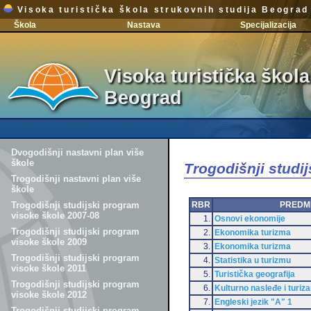
Visoka turistička škola strukovnih studija Beograd
Škola
Nastava
Specijalizacija
Visoka turistička škola
Beograd
Dvogodišnji nastavni plan više
škole
Trogodišnji studi
Trogodišnji nastavni plan više
škole
RBR
PREDM
Trogodišnji studijski program
visoke škole 2007-08
1.
Osnovi ekonomije
Trogodišnji studijski program
2.
Ekonomika turizma
visoke škole 2009
3.
Ekonomika turizma
Trogodišnji studijski program
4.
Statistika u turizmu
visoke škole 2011
5.
Turistička geografija
Trogodišnji studijski program
6.
Kulturno nasleđe i turiz
visoke škole 2012
7.
Engleski jezik "A" 1
Trogodišnji studijski program