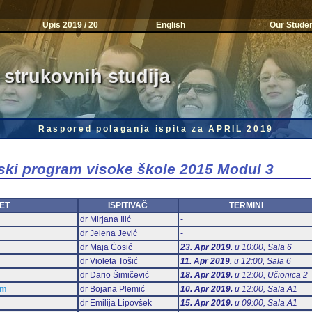
Upis 2019 / 20
English
Our Stude
 strukovnih studija
Raspored polaganja ispita za APRIL 2019
jski program visoke škole 2015 Modul 3
ET
ISPITIVAČ
TERMINI
dr Mirjana Ilić
-
dr Jelena Jević
-
dr Maja Ćosić
23. Apr 2019.
u 10:00, Sala 6
dr Violeta Tošić
11. Apr 2019.
u 12:00, Sala 6
dr Dario Šimičević
18. Apr 2019.
u 12:00, Učionica 2
am
dr Bojana Plemić
10. Apr 2019.
u 12:00, Sala А1
dr Emilija Lipovšek
15. Apr 2019.
u 09:00, Sala А1