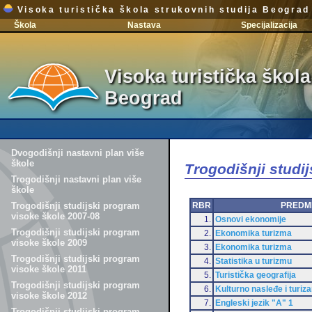
Visoka turistička škola strukovnih studija Beograd
Škola
Nastava
Specijalizacija
Visoka turistička škola
Beograd
Dvogodišnji nastavni plan više
škole
Trogodišnji studi
Trogodišnji nastavni plan više
škole
RBR
PREDM
Trogodišnji studijski program
visoke škole 2007-08
1.
Osnovi ekonomije
Trogodišnji studijski program
2.
Ekonomika turizma
visoke škole 2009
3.
Ekonomika turizma
Trogodišnji studijski program
4.
Statistika u turizmu
visoke škole 2011
5.
Turistička geografija
Trogodišnji studijski program
6.
Kulturno nasleđe i turiz
visoke škole 2012
7.
Engleski jezik "A" 1
Trogodišnji studijski program