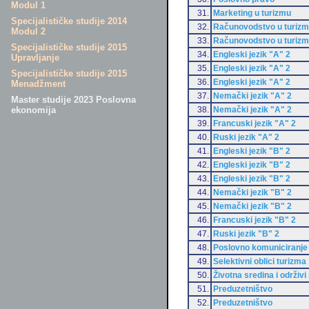
Modul 1
31.
Marketing u turizmu
Specijalističke studije 2014
32.
Računovodstvo u turiz
Modul 2
33.
Računovodstvo u turiz
Specijalističke studije 2015
34.
Engleski jezik "A" 2
Upravljanje
35.
Engleski jezik "A" 2
Specijalističke studije 2015
36.
Engleski jezik "A" 2
Menadžment
37.
Nemački jezik "A" 2
Master studije 2023 Poslovna
38.
Nemački jezik "A" 2
ekonomija
39.
Francuski jezik "A" 2
40.
Ruski jezik "A" 2
41.
Engleski jezik "B" 2
42.
Engleski jezik "B" 2
43.
Engleski jezik "B" 2
44.
Nemački jezik "B" 2
45.
Nemački jezik "B" 2
46.
Francuski jezik "B" 2
47.
Ruski jezik "B" 2
48.
Poslovno komuniciranje
49.
Selektivni oblici turizma
50.
Životna sredina i održivi
51.
Preduzetništvo
52.
Preduzetništvo