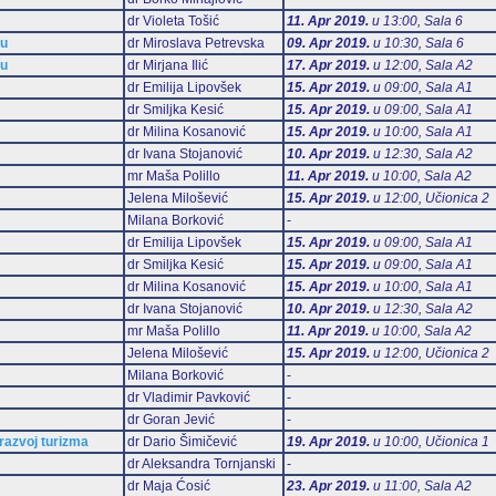
dr Violeta Tošić
11. Apr 2019.
u 13:00, Sala 6
mu
dr Miroslava Petrevska
09. Apr 2019.
u 10:30, Sala 6
mu
dr Mirjana Ilić
17. Apr 2019.
u 12:00, Sala А2
dr Emilija Lipovšek
15. Apr 2019.
u 09:00, Sala А1
dr Smiljka Kesić
15. Apr 2019.
u 09:00, Sala А1
dr Milina Kosanović
15. Apr 2019.
u 10:00, Sala А1
dr Ivana Stojanović
10. Apr 2019.
u 12:30, Sala А2
mr Maša Polillo
11. Apr 2019.
u 10:00, Sala А2
Jelena Milošević
15. Apr 2019.
u 12:00, Učionica 2
Milana Borković
-
dr Emilija Lipovšek
15. Apr 2019.
u 09:00, Sala А1
dr Smiljka Kesić
15. Apr 2019.
u 09:00, Sala А1
dr Milina Kosanović
15. Apr 2019.
u 10:00, Sala А1
dr Ivana Stojanović
10. Apr 2019.
u 12:30, Sala А2
mr Maša Polillo
11. Apr 2019.
u 10:00, Sala А2
Jelena Milošević
15. Apr 2019.
u 12:00, Učionica 2
Milana Borković
-
dr Vladimir Pavković
-
dr Goran Jević
-
 razvoj turizma
dr Dario Šimičević
19. Apr 2019.
u 10:00, Učionica 1
dr Aleksandra Tornjanski
-
dr Maja Ćosić
23. Apr 2019.
u 11:00, Sala А2