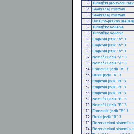
53.
Turistički proizvod i razv
54.
Saobraćaj i turizam
55.
Saobraćaj i turizam
56.
Ustavno-pravno uređenje
57.
Turističko vođenje
58.
Turističko vođenje
59.
Engleski jezik "A" 3
60.
Engleski jezik "A" 3
61.
Engleski jezik "A" 3
62.
Nemački jezik "A" 3
63.
Nemački jezik "A" 3
64.
Francuski jezik "A" 3
65.
Ruski jezik "A" 3
66.
Engleski jezik "B" 3
67.
Engleski jezik "B" 3
68.
Engleski jezik "B" 3
69.
Nemački jezik "B" 3
70.
Nemački jezik "B" 3
71.
Francuski jezik "B" 3
72.
Ruski jezik "B" 3
73.
Rezervacioni sistemi u 
74.
Rezervacioni sistemi u 