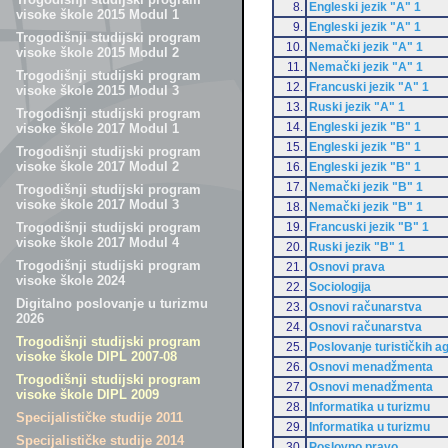
8.
Engleski jezik "A" 1
visoke škole 2015 Modul 1
9.
Engleski jezik "A" 1
Trogodišnji studijski program
10.
Nemački jezik "A" 1
visoke škole 2015 Modul 2
11.
Nemački jezik "A" 1
Trogodišnji studijski program
12.
Francuski jezik "A" 1
visoke škole 2015 Modul 3
13.
Ruski jezik "A" 1
Trogodišnji studijski program
14.
Engleski jezik "B" 1
visoke škole 2017 Modul 1
15.
Engleski jezik "B" 1
Trogodišnji studijski program
visoke škole 2017 Modul 2
16.
Engleski jezik "B" 1
17.
Nemački jezik "B" 1
Trogodišnji studijski program
visoke škole 2017 Modul 3
18.
Nemački jezik "B" 1
19.
Francuski jezik "B" 1
Trogodišnji studijski program
visoke škole 2017 Modul 4
20.
Ruski jezik "B" 1
Trogodišnji studijski program
21.
Osnovi prava
visoke škole 2024
22.
Sociologija
Digitalno poslovanje u turizmu
23.
Osnovi računarstva
2026
24.
Osnovi računarstva
Trogodišnji studijski program
25.
Poslovanje turističkih a
visoke škole DIPL 2007-08
26.
Osnovi menadžmenta
Trogodišnji studijski program
27.
Osnovi menadžmenta
visoke škole DIPL 2009
28.
Informatika u turizmu
Specijalističke studije 2011
29.
Informatika u turizmu
Specijalističke studije 2014
30.
Poslovno pravo