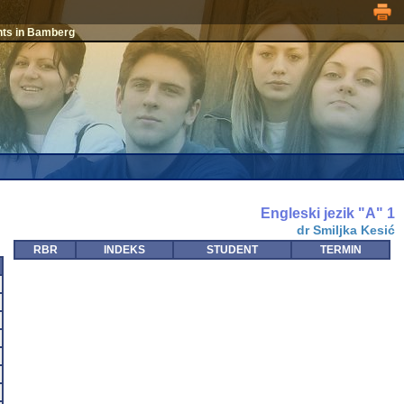
nts in Bamberg
Engleski jezik "A" 1
dr Smiljka Kesić
RBR
INDEKS
STUDENT
TERMIN