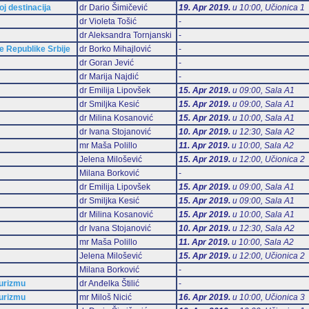
oj destinacija
dr Dario Šimičević
19. Apr 2019.
u 10:00, Učionica 1
dr Violeta Tošić
-
dr Aleksandra Tornjanski
-
 Republike Srbije
dr Borko Mihajlović
-
dr Goran Jević
-
dr Marija Najdić
-
dr Emilija Lipovšek
15. Apr 2019.
u 09:00, Sala А1
dr Smiljka Kesić
15. Apr 2019.
u 09:00, Sala А1
dr Milina Kosanović
15. Apr 2019.
u 10:00, Sala А1
dr Ivana Stojanović
10. Apr 2019.
u 12:30, Sala А2
mr Maša Polillo
11. Apr 2019.
u 10:00, Sala А2
Jelena Milošević
15. Apr 2019.
u 12:00, Učionica 2
Milana Borković
-
dr Emilija Lipovšek
15. Apr 2019.
u 09:00, Sala А1
dr Smiljka Kesić
15. Apr 2019.
u 09:00, Sala А1
dr Milina Kosanović
15. Apr 2019.
u 10:00, Sala А1
dr Ivana Stojanović
10. Apr 2019.
u 12:30, Sala А2
mr Maša Polillo
11. Apr 2019.
u 10:00, Sala А2
Jelena Milošević
15. Apr 2019.
u 12:00, Učionica 2
Milana Borković
-
turizmu
dr Anđelka Štilić
-
turizmu
mr Miloš Nicić
16. Apr 2019.
u 10:00, Učionica 3