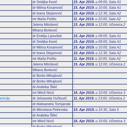
dr Smiljka Kesić
15. Apr 2019.
u 09:00, Sala А1
dr Milina Kosanović
15. Apr 2019.
u 10:00, Sala А1
dr Ivana Stojanović
10. Apr 2019.
u 12:30, Sala А2
mr Maša Polillo
11. Apr 2019.
u 10:00, Sala А2
Jelena Milošević
15. Apr 2019.
u 12:00, Učionica 2
Milana Borković
-
dr Emilija Lipovšek
15. Apr 2019.
u 09:00, Sala А1
dr Smiljka Kesić
15. Apr 2019.
u 09:00, Sala А1
dr Milina Kosanović
15. Apr 2019.
u 10:00, Sala А1
dr Ivana Stojanović
10. Apr 2019.
u 12:30, Sala А2
mr Maša Polillo
11. Apr 2019.
u 10:00, Sala А2
Jelena Milošević
15. Apr 2019.
u 12:00, Učionica 2
Milana Borković
-
dr Borko Mihajlović
-
dr Borko Mihajlović
-
dr Anđelka Štilić
-
mr Miloš Nicić
16. Apr 2019.
u 10:00, Učionica 3
gencija
dr Jelisaveta Vučković
11. Apr 2019.
u 13:00, Učionica 2
dr Aleksandra Tornjanski
-
dr Miroslava Petrevska
10. Apr 2019.
u 10:30, Sala 5
dr Anđelka Štilić
-
mr Miloš Nicić
16. Apr 2019.
u 10:00, Učionica 3
dr Borko Mihajlović
-