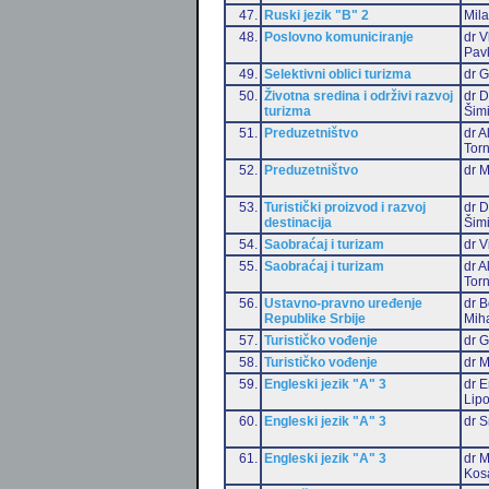
47.
Ruski jezik "B" 2
Mil
48.
Poslovno komuniciranje
dr V
Pav
49.
Selektivni oblici turizma
dr G
50.
Životna sredina i održivi razvoj
dr D
turizma
Šim
51.
Preduzetništvo
dr 
Torn
52.
Preduzetništvo
dr 
53.
Turistički proizvod i razvoj
dr D
destinacija
Šim
54.
Saobraćaj i turizam
dr V
55.
Saobraćaj i turizam
dr 
Torn
56.
Ustavno-pravno uređenje
dr B
Republike Srbije
Miha
57.
Turističko vođenje
dr G
58.
Turističko vođenje
dr M
59.
Engleski jezik "A" 3
dr E
Lip
60.
Engleski jezik "A" 3
dr S
61.
Engleski jezik "A" 3
dr M
Kos