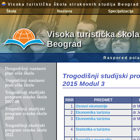
Visoka turistička škola strukovnih studija Beograd
Škola
Nastava
Specijalizacija
Visoka turistička škola
Beograd
Raspored pola
Dvogodišnji nastavni
plan više škole
Trogodišnji studijski p
Trogodišnji nastavni
2015 Modul 3
plan više škole
Trogodišnji studijski
program visoke škole
RBR
PREDMET
2007-08
1.
Osnovi ekonomije
dr M
Trogodišnji studijski
2.
Ekonomika turizma
dr J
program visoke škole
2009
3.
Ekonomika turizma
dr 
Trogodišnji studijski
4.
Statistika u turizmu
dr V
program visoke škole
2011
5.
Turistička geografija
dr D