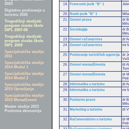
2024
19.
Francuski jezik "B" 1
Jele
Digitalno poslovanje u
20.
Ruski jezik "B" 1
Mil
turizmu 2026
21.
Osnovi prava
dr B
Trogodišnji studijski
Miha
program visoke škole
22.
Sociologija
dr B
DIPL 2007-08
Miha
Trogodišnji studijski
23.
Osnovi računarstva
dr A
program visoke škole
24.
Osnovi računarstva
mr M
DIPL 2009
Specijalističke studije
25.
Poslovanje turističkih agencija
dr J
2011
Vuč
Specijalističke studije
26.
Osnovi menadžmenta
dr 
2014 Modul 1
Torn
Specijalističke studije
27.
Osnovi menadžmenta
dr M
2014 Modul 2
Pet
28.
Informatika u turizmu
dr A
Specijalističke studije
2015 Upravljanje
29.
Informatika u turizmu
mr M
Specijalističke studije
30.
Poslovno pravo
dr B
2015 Menadžment
Miha
Master studije 2023
31.
Marketing u turizmu
dr V
Poslovna ekonomija
32.
Računovodstvo u turizmu
dr M
Pet
33.
Računovodstvo u turizmu
dr M