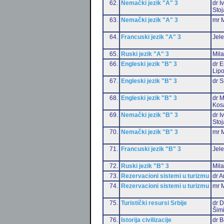
62.
Nemački jezik "A" 3
dr I
Stoj
63.
Nemački jezik "A" 3
mr M
64.
Francuski jezik "A" 3
Jele
65.
Ruski jezik "A" 3
Mil
66.
Engleski jezik "B" 3
dr E
Lip
67.
Engleski jezik "B" 3
dr S
68.
Engleski jezik "B" 3
dr M
Kos
69.
Nemački jezik "B" 3
dr I
Stoj
70.
Nemački jezik "B" 3
mr M
71.
Francuski jezik "B" 3
Jele
72.
Ruski jezik "B" 3
Mil
73.
Rezervacioni sistemi u turizmu
dr A
74.
Rezervacioni sistemi u turizmu
mr M
75.
Turistički resursi Srbije
dr D
Šim
76.
Istorija civilizacije
dr 