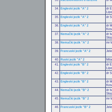
34.
Engleski jezik "A" 2
dr E
Lip
35.
Engleski jezik "A" 2
dr S
36.
Engleski jezik "A" 2
dr M
Kos
37.
Nemački jezik "A" 2
dr I
Stoj
38.
Nemački jezik "A" 2
mr M
39.
Francuski jezik "A" 2
Jele
40.
Ruski jezik "A" 2
Mil
41.
Engleski jezik "B" 2
dr E
Lip
42.
Engleski jezik "B" 2
dr S
43.
Engleski jezik "B" 2
dr M
Kos
44.
Nemački jezik "B" 2
dr I
Stoj
45.
Nemački jezik "B" 2
mr M
46.
Francuski jezik "B" 2
Jele