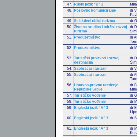
47.
Ruski jezik "B" 2
Mil
48.
Poslovno komuniciranje
dr V
Pav
49.
Selektivni oblici turizma
dr G
50.
Životna sredina i održivi razvoj
dr D
turizma
Šim
51.
Preduzetništvo
dr 
Torn
52.
Preduzetništvo
dr 
53.
Turistički proizvod i razvoj
dr D
destinacija
Šim
54.
Saobraćaj i turizam
dr V
55.
Saobraćaj i turizam
dr 
Torn
56.
Ustavno-pravno uređenje
dr B
Republike Srbije
Miha
57.
Turističko vođenje
dr G
58.
Turističko vođenje
dr M
59.
Engleski jezik "A" 3
dr E
Lip
60.
Engleski jezik "A" 3
dr S
61.
Engleski jezik "A" 3
dr M
Kos