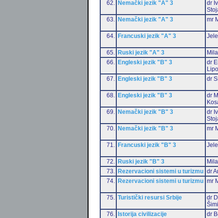
62.
Nemački jezik "A" 3
dr I
Stoj
63.
Nemački jezik "A" 3
mr M
64.
Francuski jezik "A" 3
Jele
65.
Ruski jezik "A" 3
Mil
66.
Engleski jezik "B" 3
dr E
Lip
67.
Engleski jezik "B" 3
dr S
68.
Engleski jezik "B" 3
dr M
Kos
69.
Nemački jezik "B" 3
dr I
Stoj
70.
Nemački jezik "B" 3
mr M
71.
Francuski jezik "B" 3
Jele
72.
Ruski jezik "B" 3
Mil
73.
Rezervacioni sistemi u turizmu
dr A
74.
Rezervacioni sistemi u turizmu
mr M
75.
Turistički resursi Srbije
dr D
Šim
76.
Istorija civilizacije
dr 