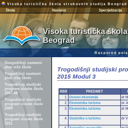
Visoka turistička škola strukovnih studija Beograd
Škola
Nastava
Specijalizacija
Visoka turistička škola
Beograd
Raspored pola
Dvogodišnji nastavni
plan više škole
Trogodišnji studijski p
Trogodišnji nastavni
2015 Modul 3
plan više škole
Trogodišnji studijski
program visoke škole
RBR
PREDMET
2007-08
1.
Osnovi ekonomije
dr M
Trogodišnji studijski
2.
Ekonomika turizma
dr J
program visoke škole
2009
3.
Ekonomika turizma
dr 
Trogodišnji studijski
4.
Statistika u turizmu
dr V
program visoke škole
2011
5.
Turistička geografija
dr D