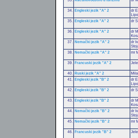
34.
Engleski jezik "A" 2
dr E
Lip
35.
Engleski jezik "A" 2
dr S
36.
Engleski jezik "A" 2
dr M
Kos
37.
Nemački jezik "A" 2
dr I
Stoj
38.
Nemački jezik "A" 2
mr M
39.
Francuski jezik "A" 2
Jele
40.
Ruski jezik "A" 2
Mil
41.
Engleski jezik "B" 2
dr E
Lip
42.
Engleski jezik "B" 2
dr S
43.
Engleski jezik "B" 2
dr M
Kos
44.
Nemački jezik "B" 2
dr I
Stoj
45.
Nemački jezik "B" 2
mr M
46.
Francuski jezik "B" 2
Jele