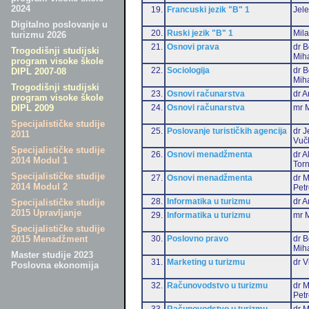
2024
19.
Francuski jezik "B" 1
Jele
Digitalno poslovanje u
20.
Ruski jezik "B" 1
Mil
turizmu 2026
21.
Osnovi prava
dr B
Trogodišnji studijski
Miha
program visoke škole
22.
Sociologija
dr B
DIPL 2007-08
Miha
Trogodišnji studijski
23.
Osnovi računarstva
dr A
program visoke škole
24.
Osnovi računarstva
mr M
DIPL 2009
Specijalističke studije
25.
Poslovanje turističkih agencija
dr J
2011
Vuč
Specijalističke studije
26.
Osnovi menadžmenta
dr 
2014 Modul 1
Torn
Specijalističke studije
27.
Osnovi menadžmenta
dr M
2014 Modul 2
Pet
28.
Informatika u turizmu
dr A
Specijalističke studije
2015 Upravljanje
29.
Informatika u turizmu
mr M
Specijalističke studije
30.
Poslovno pravo
dr B
2015 Menadžment
Miha
Master studije 2023
31.
Marketing u turizmu
dr V
Poslovna ekonomija
32.
Računovodstvo u turizmu
dr M
Pet
33.
Računovodstvo u turizmu
dr M