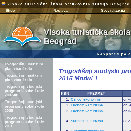
Visoka turistička škola strukovnih studija Beograd
Škola
Nastava
Specijalizacija
Visoka turistička škola
Beograd
Raspored pola
Dvogodišnji nastavni
plan više škole
Trogodišnji studijski p
Trogodišnji nastavni
2015 Modul 1
plan više škole
Trogodišnji studijski
program visoke škole
RBR
PREDMET
2007-08
1.
Osnovi ekonomije
dr Mi
Trogodišnji studijski
2.
Ekonomika turizma
dr J
program visoke škole
2009
3.
Ekonomika turizma
dr M
Trogodišnji studijski
4.
Statistika u turizmu
dr Vi
program visoke škole
2011
5.
Turistička geografija
dr D