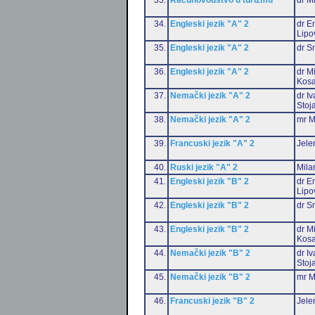
34.
Engleski jezik "A" 2
dr Em
Lipo
35.
Engleski jezik "A" 2
dr S
36.
Engleski jezik "A" 2
dr M
Kosa
37.
Nemački jezik "A" 2
dr I
Stoj
38.
Nemački jezik "A" 2
mr M
39.
Francuski jezik "A" 2
Jele
40.
Ruski jezik "A" 2
Mila
41.
Engleski jezik "B" 2
dr Em
Lipo
42.
Engleski jezik "B" 2
dr S
43.
Engleski jezik "B" 2
dr M
Kosa
44.
Nemački jezik "B" 2
dr I
Stoj
45.
Nemački jezik "B" 2
mr M
46.
Francuski jezik "B" 2
Jele