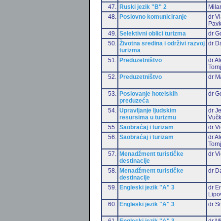
47.
Ruski jezik "B" 2
Mila
48.
Poslovno komuniciranje
dr V
Pavk
49.
Selektivni oblici turizma
dr G
50.
Životna sredina i održivi razvoj
dr D
turizma
51.
Preduzetništvo
dr A
Torn
52.
Preduzetništvo
dr M
53.
Poslovanje hotelskih
dr G
preduzeća
54.
Upravljanje ljudskim
dr J
resursima u turizmu
Vučk
55.
Saobraćaj i turizam
dr Vi
56.
Saobraćaj i turizam
dr A
Torn
57.
Menadžment turističke
dr Vi
destinacije
58.
Menadžment turističke
dr D
destinacije
59.
Engleski jezik "A" 3
dr Em
Lipo
60.
Engleski jezik "A" 3
dr S
61.
Engleski jezik "A" 3
dr M