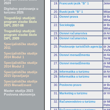
2024
19.
Francuski jezik "B" 1
Jele
Digitalno poslovanje u
20.
Ruski jezik "B" 1
Mila
turizmu 2026
21.
Osnovi prava
dr B
Trogodišnji studijski
Miha
program visoke škole
22.
Sociologija
dr B
DIPL 2007-08
Miha
Trogodišnji studijski
23.
Osnovi računarstva
dr An
program visoke škole
24.
Osnovi računarstva
mr M
DIPL 2009
Specijalističke studije
25.
Poslovanje turističkih agencija
dr J
2011
Vučk
Specijalističke studije
26.
Osnovi menadžmenta
dr A
2014 Modul 1
Torn
Specijalističke studije
27.
Osnovi menadžmenta
dr M
2014 Modul 2
Petr
28.
Informatika u turizmu
dr An
Specijalističke studije
2015 Upravljanje
29.
Informatika u turizmu
mr M
Specijalističke studije
30.
Poslovno pravo
dr B
2015 Menadžment
Miha
Master studije 2023
31.
Marketing u turizmu
dr Vi
Poslovna ekonomija
32.
Računovodstvo u turizmu
dr M
Petr
33.
Računovodstvo u turizmu
dr Mi