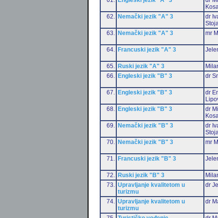
Kosa
62.
Nemački jezik "A" 3
dr I
Stoj
63.
Nemački jezik "A" 3
mr M
64.
Francuski jezik "A" 3
Jele
65.
Ruski jezik "A" 3
Mila
66.
Engleski jezik "B" 3
dr S
67.
Engleski jezik "B" 3
dr Em
Lipo
68.
Engleski jezik "B" 3
dr M
Kosa
69.
Nemački jezik "B" 3
dr I
Stoj
70.
Nemački jezik "B" 3
mr M
71.
Francuski jezik "B" 3
Jele
72.
Ruski jezik "B" 3
Mila
73.
Upravljanje kvalitetom u
dr J
turizmu
74.
Upravljanje kvalitetom u
dr M
turizmu
75.
Turističko vođenje
dr M