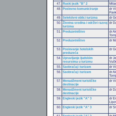
47.
Ruski jezik "B" 2
Mila
48.
Poslovno komuniciranje
dr V
Pavk
49.
Selektivni oblici turizma
dr G
50.
Životna sredina i održivi razvoj
dr D
turizma
51.
Preduzetništvo
dr A
Torn
52.
Preduzetništvo
dr M
53.
Poslovanje hotelskih
dr G
preduzeća
54.
Upravljanje ljudskim
dr J
resursima u turizmu
Vučk
55.
Saobraćaj i turizam
dr Vi
56.
Saobraćaj i turizam
dr A
Torn
57.
Menadžment turističke
dr Vi
destinacije
58.
Menadžment turističke
dr D
destinacije
59.
Engleski jezik "A" 3
dr Em
Lipo
60.
Engleski jezik "A" 3
dr S
61.
Engleski jezik "A" 3
dr M