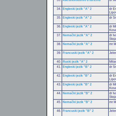
34.
Engleski jezik "A" 2
dr Em
Lipo
35.
Engleski jezik "A" 2
dr S
36.
Engleski jezik "A" 2
dr M
Kosa
37.
Nemački jezik "A" 2
dr I
Stoj
38.
Nemački jezik "A" 2
mr M
39.
Francuski jezik "A" 2
Jele
40.
Ruski jezik "A" 2
Mila
41.
Engleski jezik "B" 2
dr S
42.
Engleski jezik "B" 2
dr Em
Lipo
43.
Engleski jezik "B" 2
dr M
Kosa
44.
Nemački jezik "B" 2
dr I
Stoj
45.
Nemački jezik "B" 2
mr M
46.
Francuski jezik "B" 2
Jele