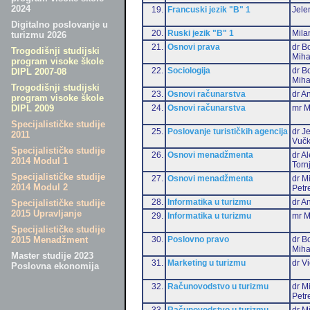
2024
19.
Francuski jezik "B" 1
Jele
Digitalno poslovanje u
20.
Ruski jezik "B" 1
Mila
turizmu 2026
21.
Osnovi prava
dr B
Trogodišnji studijski
Miha
program visoke škole
22.
Sociologija
dr B
DIPL 2007-08
Miha
Trogodišnji studijski
23.
Osnovi računarstva
dr An
program visoke škole
24.
Osnovi računarstva
mr M
DIPL 2009
Specijalističke studije
25.
Poslovanje turističkih agencija
dr J
2011
Vučk
Specijalističke studije
26.
Osnovi menadžmenta
dr A
2014 Modul 1
Torn
Specijalističke studije
27.
Osnovi menadžmenta
dr M
2014 Modul 2
Petr
28.
Informatika u turizmu
dr An
Specijalističke studije
2015 Upravljanje
29.
Informatika u turizmu
mr M
Specijalističke studije
30.
Poslovno pravo
dr B
2015 Menadžment
Miha
Master studije 2023
31.
Marketing u turizmu
dr Vi
Poslovna ekonomija
32.
Računovodstvo u turizmu
dr M
Petr
33.
Računovodstvo u turizmu
dr Mi