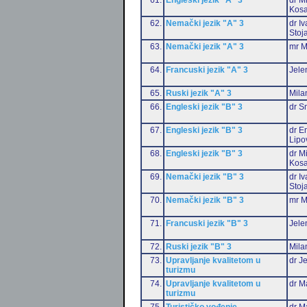
Kosa
62.
Nemački jezik "A" 3
dr I
Stoj
63.
Nemački jezik "A" 3
mr M
64.
Francuski jezik "A" 3
Jele
65.
Ruski jezik "A" 3
Mila
66.
Engleski jezik "B" 3
dr S
67.
Engleski jezik "B" 3
dr Em
Lipo
68.
Engleski jezik "B" 3
dr M
Kosa
69.
Nemački jezik "B" 3
dr I
Stoj
70.
Nemački jezik "B" 3
mr M
71.
Francuski jezik "B" 3
Jele
72.
Ruski jezik "B" 3
Mila
73.
Upravljanje kvalitetom u
dr J
turizmu
74.
Upravljanje kvalitetom u
dr M
turizmu
75.
Turističko vođenje
dr M