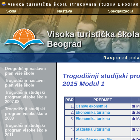
Visoka turistička škola strukovnih studija Beograd
Škola
Nastava
Specijalizacija
Visoka turistička škola
Beograd
Raspored pola
Dvogodišnji nastavni
plan više škole
Trogodišnji studijski p
Trogodišnji nastavni
2015 Modul 1
plan više škole
Trogodišnji studijski
program visoke škole
RBR
PREDMET
2007-08
1.
Osnovi ekonomije
dr Mi
Trogodišnji studijski
2.
Ekonomika turizma
dr J
program visoke škole
2009
3.
Ekonomika turizma
dr M
Trogodišnji studijski
4.
Statistika u turizmu
dr Vi
program visoke škole
2011
5.
Turistička geografija
dr D