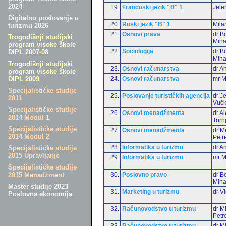
2024
19.
Francuski jezik "B" 1
Jele
Digitalno poslovanje u
20.
Ruski jezik "B" 1
Mila
turizmu 2026
21.
Osnovi prava
dr B
Trogodišnji studijski
Miha
program visoke škole
22.
Sociologija
dr B
DIPL 2007-08
Miha
Trogodišnji studijski
23.
Osnovi računarstva
dr An
program visoke škole
24.
Osnovi računarstva
mr M
DIPL 2009
Specijalističke studije
25.
Poslovanje turističkih agencija
dr J
2011
Vučk
Specijalističke studije
26.
Osnovi menadžmenta
dr A
2014 Modul 1
Torn
Specijalističke studije
27.
Osnovi menadžmenta
dr M
2014 Modul 2
Petr
28.
Informatika u turizmu
dr An
Specijalističke studije
2015 Upravljanje
29.
Informatika u turizmu
mr M
Specijalističke studije
30.
Poslovno pravo
dr B
2015 Menadžment
Miha
Master studije 2023
31.
Marketing u turizmu
dr Vi
Poslovna ekonomija
32.
Računovodstvo u turizmu
dr M
Petr
33.
Računovodstvo u turizmu
dr Mi