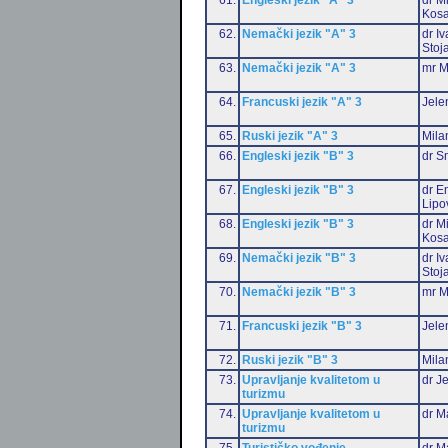
Kosa
62.
Nemački jezik "A" 3
dr I
Stoj
63.
Nemački jezik "A" 3
mr M
64.
Francuski jezik "A" 3
Jele
65.
Ruski jezik "A" 3
Mila
66.
Engleski jezik "B" 3
dr S
67.
Engleski jezik "B" 3
dr Em
Lipo
68.
Engleski jezik "B" 3
dr M
Kosa
69.
Nemački jezik "B" 3
dr I
Stoj
70.
Nemački jezik "B" 3
mr M
71.
Francuski jezik "B" 3
Jele
72.
Ruski jezik "B" 3
Mila
73.
Upravljanje kvalitetom u
dr J
turizmu
74.
Upravljanje kvalitetom u
dr M
turizmu
75.
Turističko vođenje
dr M