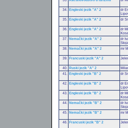
34.
Engleski jezik "A" 2
dr Em
Lipo
35.
Engleski jezik "A" 2
dr S
36.
Engleski jezik "A" 2
dr M
Kosa
37.
Nemački jezik "A" 2
dr I
Stoj
38.
Nemački jezik "A" 2
mr M
39.
Francuski jezik "A" 2
Jele
40.
Ruski jezik "A" 2
Mila
41.
Engleski jezik "B" 2
dr S
42.
Engleski jezik "B" 2
dr Em
Lipo
43.
Engleski jezik "B" 2
dr M
Kosa
44.
Nemački jezik "B" 2
dr I
Stoj
45.
Nemački jezik "B" 2
mr M
46.
Francuski jezik "B" 2
Jele