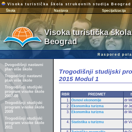
Visoka turistička škola strukovnih studija Beograd
Škola
Nastava
Specijalizacija
Visoka turistička škola
Beograd
Raspored pola
Dvogodišnji nastavni
plan više škole
Trogodišnji studijski p
Trogodišnji nastavni
2015 Modul 1
plan više škole
Trogodišnji studijski
program visoke škole
RBR
PREDMET
2007-08
1.
Osnovi ekonomije
dr Mi
Trogodišnji studijski
2.
Ekonomika turizma
dr J
program visoke škole
2009
3.
Ekonomika turizma
dr M
Trogodišnji studijski
4.
Statistika u turizmu
dr Vi
program visoke škole
2011
5.
Turistička geografija
dr D