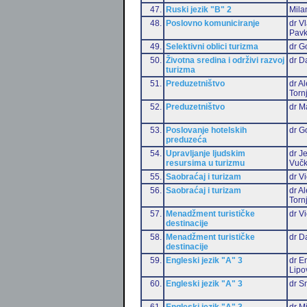
47.
Ruski jezik "B" 2
Mila
48.
Poslovno komuniciranje
dr V
Pavk
49.
Selektivni oblici turizma
dr G
50.
Životna sredina i održivi razvoj
dr D
turizma
51.
Preduzetništvo
dr A
Torn
52.
Preduzetništvo
dr M
53.
Poslovanje hotelskih
dr G
preduzeća
54.
Upravljanje ljudskim
dr J
resursima u turizmu
Vučk
55.
Saobraćaj i turizam
dr Vi
56.
Saobraćaj i turizam
dr A
Torn
57.
Menadžment turističke
dr Vi
destinacije
58.
Menadžment turističke
dr D
destinacije
59.
Engleski jezik "A" 3
dr Em
Lipo
60.
Engleski jezik "A" 3
dr S
61.
Engleski jezik "A" 3
dr M