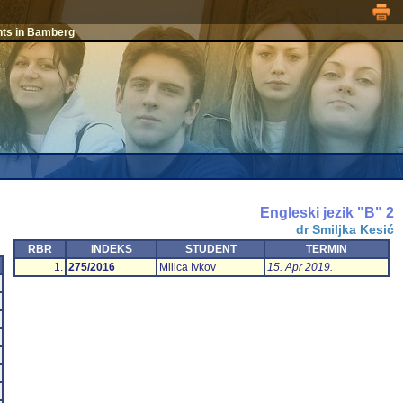
nts in Bamberg
Engleski jezik "B" 2
dr Smiljka Kesić
RBR
INDEKS
STUDENT
TERMIN
1.
275/2016
Milica Ivkov
15. Apr 2019.