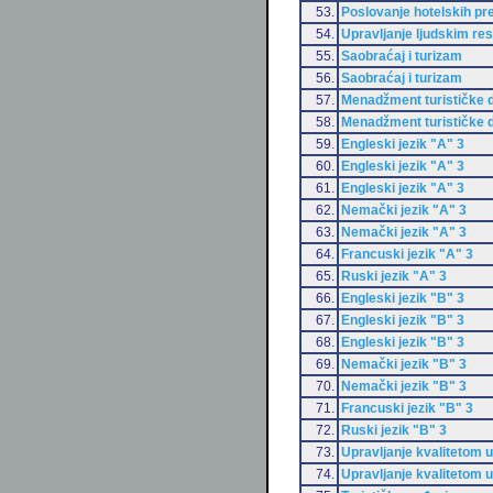
53.
Poslovanje hotelskih p
54.
Upravljanje ljudskim re
55.
Saobraćaj i turizam
56.
Saobraćaj i turizam
57.
Menadžment turističke d
58.
Menadžment turističke d
59.
Engleski jezik "A" 3
60.
Engleski jezik "A" 3
61.
Engleski jezik "A" 3
62.
Nemački jezik "A" 3
63.
Nemački jezik "A" 3
64.
Francuski jezik "A" 3
65.
Ruski jezik "A" 3
66.
Engleski jezik "B" 3
67.
Engleski jezik "B" 3
68.
Engleski jezik "B" 3
69.
Nemački jezik "B" 3
70.
Nemački jezik "B" 3
71.
Francuski jezik "B" 3
72.
Ruski jezik "B" 3
73.
Upravljanje kvalitetom u
74.
Upravljanje kvalitetom u