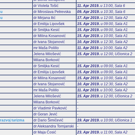
dr Violeta Tošić
11. Apr 2019.
u 13:00, Sala 6
mu
dr Miroslava Petrevska
09. Apr 2019.
u 10:30, Sala 6
mu
dr Mirjana Ilić
17. Apr 2019.
u 12:00, Sala А2
dr Emilija Lipovšek
15. Apr 2019.
u 09:00, Sala А1
dr Smiljka Kesić
15. Apr 2019.
u 09:00, Sala А1
dr Milina Kosanović
15. Apr 2019.
u 10:00, Sala А1
dr Ivana Stojanović
10. Apr 2019.
u 12:30, Sala А2
mr Maša Polillo
11. Apr 2019.
u 10:00, Sala А2
Jelena Milošević
15. Apr 2019.
u 12:00, Učionica 2
Milana Borković
-
dr Smiljka Kesić
15. Apr 2019.
u 09:00, Sala А1
dr Emilija Lipovšek
15. Apr 2019.
u 09:00, Sala А1
dr Milina Kosanović
15. Apr 2019.
u 10:00, Sala А1
dr Ivana Stojanović
10. Apr 2019.
u 12:30, Sala А2
mr Maša Polillo
11. Apr 2019.
u 10:00, Sala А2
Jelena Milošević
15. Apr 2019.
u 12:00, Učionica 2
Milana Borković
-
dr Vladimir Pavković
-
dr Goran Jević
-
 razvoj turizma
dr Dario Šimičević
19. Apr 2019.
u 10:00, Učionica 1
dr Aleksandra Tornjanski
-
dr Maja Ćosić
23. Apr 2019.
u 11:00, Sala А2