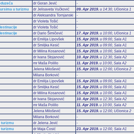
reduzeća
dr Goran Jević
-
sursima u turizmu
dr Jelisaveta Vučković
09. Apr 2019.
u 14:30, Učionica 1
dr Aleksandra Tornjanski
-
dr Violeta Tošić
-
estinacije
dr Violeta Tošić
-
estinacije
dr Dario Šimičević
17. Apr 2019.
u 10:00, Učionica 1
dr Emilija Lipovšek
15. Apr 2019.
u 09:00, Sala А1
dr Smiljka Kesić
15. Apr 2019.
u 09:00, Sala А1
dr Milina Kosanović
15. Apr 2019.
u 10:00, Sala А1
dr Ivana Stojanović
10. Apr 2019.
u 12:30, Sala А2
mr Maša Polillo
11. Apr 2019.
u 10:00, Sala А2
Jelena Milošević
15. Apr 2019.
u 12:00, Učionica 2
Milana Borković
-
dr Emilija Lipovšek
15. Apr 2019.
u 09:00, Sala А1
dr Smiljka Kesić
15. Apr 2019.
u 09:00, Sala А1
dr Milina Kosanović
15. Apr 2019.
u 10:00, Sala А1
dr Ivana Stojanović
10. Apr 2019.
u 12:30, Sala А2
mr Maša Polillo
11. Apr 2019.
u 10:00, Sala А2
Jelena Milošević
15. Apr 2019.
u 12:00, Učionica 2
Milana Borković
-
 turizmu
dr Jelena Jević
-
 turizmu
dr Maja Ćosić
23. Apr 2019.
u 12:00, Sala А1