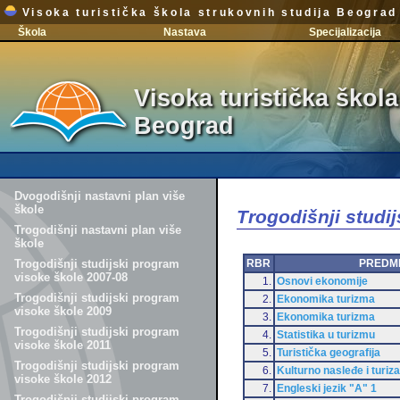
Visoka turistička škola strukovnih studija Beograd
Škola
Nastava
Specijalizacija
Visoka turistička škola
Beograd
Dvogodišnji nastavni plan više
škole
Trogodišnji studi
Trogodišnji nastavni plan više
škole
RBR
PREDM
Trogodišnji studijski program
visoke škole 2007-08
1.
Osnovi ekonomije
Trogodišnji studijski program
2.
Ekonomika turizma
visoke škole 2009
3.
Ekonomika turizma
Trogodišnji studijski program
4.
Statistika u turizmu
visoke škole 2011
5.
Turistička geografija
Trogodišnji studijski program
6.
Kulturno nasleđe i turiz
visoke škole 2012
7.
Engleski jezik "A" 1
Trogodišnji studijski program