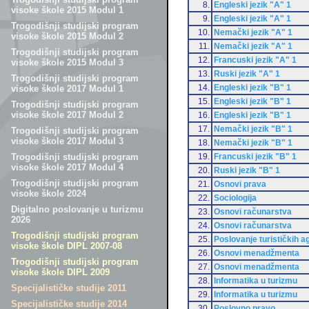
8.
Engleski jezik "A" 1
visoke škole 2015 Modul 1
9.
Engleski jezik "A" 1
Trogodišnji studijski program
10.
Nemački jezik "A" 1
visoke škole 2015 Modul 2
11.
Nemački jezik "A" 1
Trogodišnji studijski program
12.
Francuski jezik "A" 1
visoke škole 2015 Modul 3
13.
Ruski jezik "A" 1
Trogodišnji studijski program
14.
Engleski jezik "B" 1
visoke škole 2017 Modul 1
15.
Engleski jezik "B" 1
Trogodišnji studijski program
visoke škole 2017 Modul 2
16.
Engleski jezik "B" 1
17.
Nemački jezik "B" 1
Trogodišnji studijski program
visoke škole 2017 Modul 3
18.
Nemački jezik "B" 1
19.
Francuski jezik "B" 1
Trogodišnji studijski program
visoke škole 2017 Modul 4
20.
Ruski jezik "B" 1
Trogodišnji studijski program
21.
Osnovi prava
visoke škole 2024
22.
Sociologija
Digitalno poslovanje u turizmu
23.
Osnovi računarstva
2026
24.
Osnovi računarstva
Trogodišnji studijski program
25.
Poslovanje turističkih a
visoke škole DIPL 2007-08
26.
Osnovi menadžmenta
Trogodišnji studijski program
27.
Osnovi menadžmenta
visoke škole DIPL 2009
28.
Informatika u turizmu
Specijalističke studije 2011
29.
Informatika u turizmu
Specijalističke studije 2014
30.
Poslovno pravo