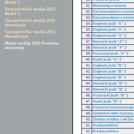
Modul 1
31.
Marketing u turizmu
Specijalističke studije 2014
32.
Računovodstvo u turiz
Modul 2
33.
Računovodstvo u turiz
Specijalističke studije 2015
34.
Engleski jezik "A" 2
Upravljanje
35.
Engleski jezik "A" 2
Specijalističke studije 2015
36.
Engleski jezik "A" 2
Menadžment
37.
Nemački jezik "A" 2
Master studije 2023 Poslovna
38.
Nemački jezik "A" 2
ekonomija
39.
Francuski jezik "A" 2
40.
Ruski jezik "A" 2
41.
Engleski jezik "B" 2
42.
Engleski jezik "B" 2
43.
Engleski jezik "B" 2
44.
Nemački jezik "B" 2
45.
Nemački jezik "B" 2
46.
Francuski jezik "B" 2
47.
Ruski jezik "B" 2
48.
Poslovno komuniciranje
49.
Selektivni oblici turizma
50.
Životna sredina i održivi
51.
Preduzetništvo
52.
Preduzetništvo