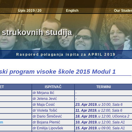
Upis 2019 / 20
English
Our Stude
 strukovnih studija
Raspored polaganja ispita za APRIL 2019
jski program visoke škole 2015 Modul 1
ET
ISPITIVAČ
TERMINI
dr Mirjana Ilić
-
dr Jelena Jević
-
dr Maja Ćosić
23. Apr 2019.
u 10:00, Sala 6
dr Violeta Tošić
11. Apr 2019.
u 12:00, Sala 6
dr Dario Šimičević
18. Apr 2019.
u 12:00, Učionica 2
am
dr Bojana Plemić
10. Apr 2019.
u 12:00, Sala А1
dr Emilija Lipovšek
15. Apr 2019.
u 09:00, Sala А1