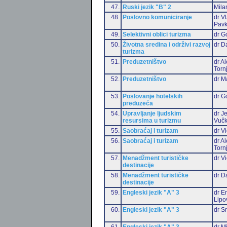
47.
Ruski jezik "B" 2
Mila
48.
Poslovno komuniciranje
dr V
Pavk
49.
Selektivni oblici turizma
dr G
50.
Životna sredina i održivi razvoj
dr D
turizma
51.
Preduzetništvo
dr A
Torn
52.
Preduzetništvo
dr M
53.
Poslovanje hotelskih
dr G
preduzeća
54.
Upravljanje ljudskim
dr J
resursima u turizmu
Vučk
55.
Saobraćaj i turizam
dr Vi
56.
Saobraćaj i turizam
dr A
Torn
57.
Menadžment turističke
dr Vi
destinacije
58.
Menadžment turističke
dr D
destinacije
59.
Engleski jezik "A" 3
dr Em
Lipo
60.
Engleski jezik "A" 3
dr S
61.
Engleski jezik "A" 3
dr M