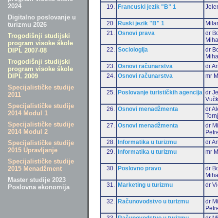
2024
19.
Francuski jezik "B" 1
Jele
Digitalno poslovanje u
20.
Ruski jezik "B" 1
Mila
turizmu 2026
21.
Osnovi prava
dr B
Trogodišnji studijski
Miha
program visoke škole
22.
Sociologija
dr B
DIPL 2007-08
Miha
Trogodišnji studijski
23.
Osnovi računarstva
dr An
program visoke škole
24.
Osnovi računarstva
mr M
DIPL 2009
Specijalističke studije
25.
Poslovanje turističkih agencija
dr J
2011
Vučk
Specijalističke studije
26.
Osnovi menadžmenta
dr A
2014 Modul 1
Torn
Specijalističke studije
27.
Osnovi menadžmenta
dr M
2014 Modul 2
Petr
28.
Informatika u turizmu
dr An
Specijalističke studije
2015 Upravljanje
29.
Informatika u turizmu
mr M
Specijalističke studije
30.
Poslovno pravo
dr B
2015 Menadžment
Miha
Master studije 2023
31.
Marketing u turizmu
dr Vi
Poslovna ekonomija
32.
Računovodstvo u turizmu
dr M
Petr
33.
Računovodstvo u turizmu
dr Mi