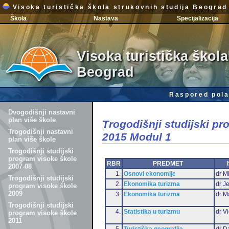
Visoka turistička škola strukovnih studija Beograd
Škola
Nastava
Specijalizacija
Visoka turistička škola
Beograd
Raspored pola
Dvogodišnji nastavni
plan više škole
Trogodišnji studijski p
Trogodišnji nastavni
2015 Modul 1
plan više škole
Trogodišnji studijski
program visoke škole
RBR
PREDMET
2007-08
1.
Osnovi ekonomije
dr Mi
Trogodišnji studijski
2.
Ekonomika turizma
dr J
program visoke škole
2009
3.
Ekonomika turizma
dr M
Trogodišnji studijski
4.
Statistika u turizmu
dr Vi
program visoke škole
2011
5.
Turistička geografija
dr D