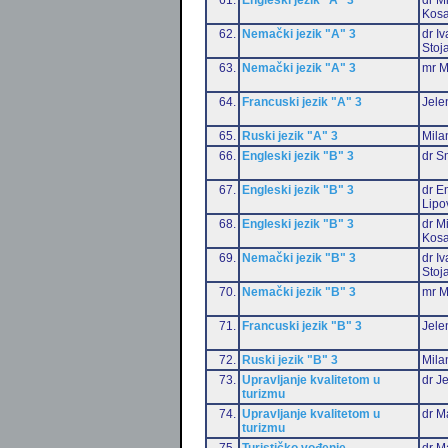
Kosa
62.
Nemački jezik "A" 3
dr I
Stoj
63.
Nemački jezik "A" 3
mr M
64.
Francuski jezik "A" 3
Jele
65.
Ruski jezik "A" 3
Mila
66.
Engleski jezik "B" 3
dr S
67.
Engleski jezik "B" 3
dr Em
Lipo
68.
Engleski jezik "B" 3
dr M
Kosa
69.
Nemački jezik "B" 3
dr I
Stoj
70.
Nemački jezik "B" 3
mr M
71.
Francuski jezik "B" 3
Jele
72.
Ruski jezik "B" 3
Mila
73.
Upravljanje kvalitetom u
dr J
turizmu
74.
Upravljanje kvalitetom u
dr M
turizmu
75.
Turističko vođenje
dr M