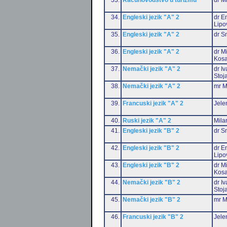
34.
Engleski jezik "A" 2
dr Em
Lipo
35.
Engleski jezik "A" 2
dr S
36.
Engleski jezik "A" 2
dr M
Kosa
37.
Nemački jezik "A" 2
dr I
Stoj
38.
Nemački jezik "A" 2
mr M
39.
Francuski jezik "A" 2
Jele
40.
Ruski jezik "A" 2
Mila
41.
Engleski jezik "B" 2
dr S
42.
Engleski jezik "B" 2
dr Em
Lipo
43.
Engleski jezik "B" 2
dr M
Kosa
44.
Nemački jezik "B" 2
dr I
Stoj
45.
Nemački jezik "B" 2
mr M
46.
Francuski jezik "B" 2
Jele