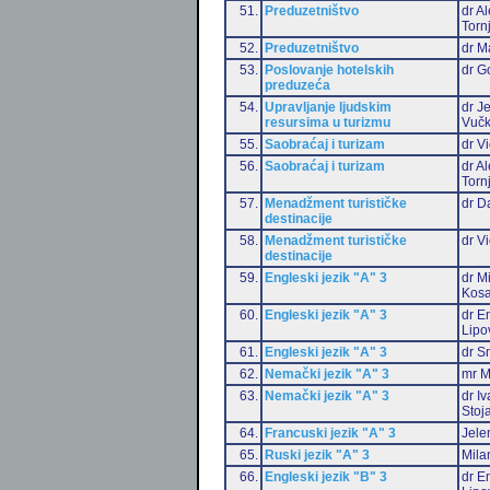
51.
Preduzetništvo
dr A
Torn
52.
Preduzetništvo
dr M
53.
Poslovanje hotelskih
dr G
preduzeća
54.
Upravljanje ljudskim
dr J
resursima u turizmu
Vučk
55.
Saobraćaj i turizam
dr Vi
56.
Saobraćaj i turizam
dr A
Torn
57.
Menadžment turističke
dr D
destinacije
58.
Menadžment turističke
dr Vi
destinacije
59.
Engleski jezik "A" 3
dr M
Kosa
60.
Engleski jezik "A" 3
dr Em
Lipo
61.
Engleski jezik "A" 3
dr S
62.
Nemački jezik "A" 3
mr M
63.
Nemački jezik "A" 3
dr I
Stoj
64.
Francuski jezik "A" 3
Jele
65.
Ruski jezik "A" 3
Mila
66.
Engleski jezik "B" 3
dr Em