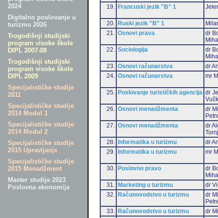
2024
19.
Francuski jezik "B" 1
Jele
Digitalno poslovanje u
20.
Ruski jezik "B" 1
Mila
turizmu 2026
21.
Osnovi prava
dr B
Trogodišnji studijski
Miha
program visoke škole
22.
Sociologija
dr B
DIPL 2007-08
Miha
Trogodišnji studijski
23.
Osnovi računarstva
dr An
program visoke škole
24.
Osnovi računarstva
mr M
DIPL 2009
Specijalističke studije
25.
Poslovanje turističkih agencija
dr J
2011
Vučk
Specijalističke studije
26.
Osnovi menadžmenta
dr M
2014 Modul 1
Petr
Specijalističke studije
27.
Osnovi menadžmenta
dr A
2014 Modul 2
Torn
28.
Informatika u turizmu
dr An
Specijalističke studije
2015 Upravljanje
29.
Informatika u turizmu
mr M
Specijalističke studije
30.
Poslovno pravo
dr B
2015 Menadžment
Miha
Master studije 2023
31.
Marketing u turizmu
dr Vi
Poslovna ekonomija
32.
Računovodstvo u turizmu
dr M
Petr
33.
Računovodstvo u turizmu
dr Mi