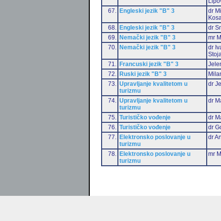
Lipo
67.
Engleski jezik "B" 3
dr M
Kosa
68.
Engleski jezik "B" 3
dr S
69.
Nemački jezik "B" 3
mr M
70.
Nemački jezik "B" 3
dr I
Stoj
71.
Francuski jezik "B" 3
Jele
72.
Ruski jezik "B" 3
Mila
73.
Upravljanje kvalitetom u
dr J
turizmu
74.
Upravljanje kvalitetom u
dr M
turizmu
75.
Turističko vođenje
dr M
76.
Turističko vođenje
dr G
77.
Elektronsko poslovanje u
dr An
turizmu
78.
Elektronsko poslovanje u
mr M
turizmu