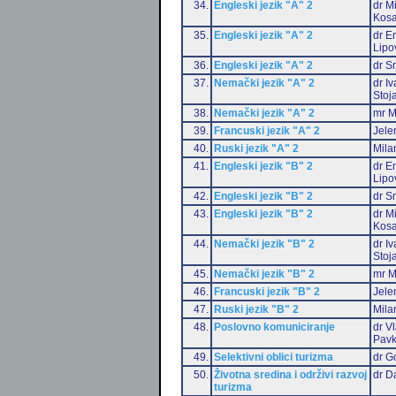
34.
Engleski jezik "A" 2
dr M
Kosa
35.
Engleski jezik "A" 2
dr Em
Lipo
36.
Engleski jezik "A" 2
dr S
37.
Nemački jezik "A" 2
dr I
Stoj
38.
Nemački jezik "A" 2
mr M
39.
Francuski jezik "A" 2
Jele
40.
Ruski jezik "A" 2
Mila
41.
Engleski jezik "B" 2
dr Em
Lipo
42.
Engleski jezik "B" 2
dr S
43.
Engleski jezik "B" 2
dr M
Kosa
44.
Nemački jezik "B" 2
dr I
Stoj
45.
Nemački jezik "B" 2
mr M
46.
Francuski jezik "B" 2
Jele
47.
Ruski jezik "B" 2
Mila
48.
Poslovno komuniciranje
dr V
Pavk
49.
Selektivni oblici turizma
dr G
50.
Životna sredina i održivi razvoj
dr D
turizma