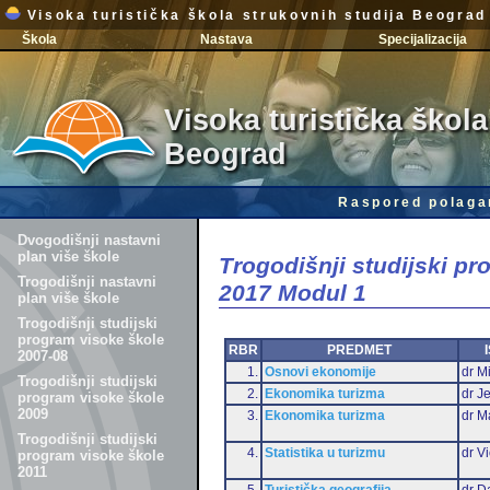
Visoka turistička škola strukovnih studija Beograd
Škola
Nastava
Specijalizacija
Visoka turistička škola
Beograd
Raspored polaga
Dvogodišnji nastavni
plan više škole
Trogodišnji studijski p
Trogodišnji nastavni
2017 Modul 1
plan više škole
Trogodišnji studijski
program visoke škole
RBR
PREDMET
2007-08
1.
Osnovi ekonomije
dr Mi
Trogodišnji studijski
2.
Ekonomika turizma
dr J
program visoke škole
2009
3.
Ekonomika turizma
dr M
Trogodišnji studijski
4.
Statistika u turizmu
dr Vi
program visoke škole
2011
5.
Turistička geografija
dr D