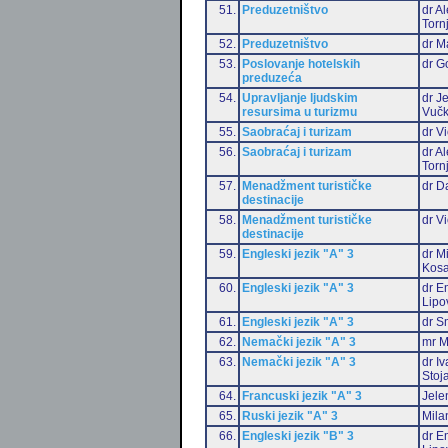
51.
Preduzetništvo
dr A
Torn
52.
Preduzetništvo
dr M
53.
Poslovanje hotelskih
dr G
preduzeća
54.
Upravljanje ljudskim
dr J
resursima u turizmu
Vučk
55.
Saobraćaj i turizam
dr Vi
56.
Saobraćaj i turizam
dr A
Torn
57.
Menadžment turističke
dr D
destinacije
58.
Menadžment turističke
dr Vi
destinacije
59.
Engleski jezik "A" 3
dr M
Kosa
60.
Engleski jezik "A" 3
dr Em
Lipo
61.
Engleski jezik "A" 3
dr S
62.
Nemački jezik "A" 3
mr M
63.
Nemački jezik "A" 3
dr I
Stoj
64.
Francuski jezik "A" 3
Jele
65.
Ruski jezik "A" 3
Mila
66.
Engleski jezik "B" 3
dr Em