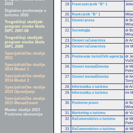
2024
19.
Francuski jezik "B" 1
Jele
Digitalno poslovanje u
20.
Ruski jezik "B" 1
Mila
turizmu 2026
21.
Osnovi prava
dr B
Trogodišnji studijski
Miha
program visoke škole
22.
Sociologija
dr B
DIPL 2007-08
Miha
Trogodišnji studijski
23.
Osnovi računarstva
dr An
program visoke škole
24.
Osnovi računarstva
mr M
DIPL 2009
Specijalističke studije
25.
Poslovanje turističkih agencija
dr J
2011
Vučk
Specijalističke studije
26.
Osnovi menadžmenta
dr M
2014 Modul 1
Petr
Specijalističke studije
27.
Osnovi menadžmenta
dr A
2014 Modul 2
Torn
28.
Informatika u turizmu
dr An
Specijalističke studije
2015 Upravljanje
29.
Informatika u turizmu
mr M
Specijalističke studije
30.
Poslovno pravo
dr B
2015 Menadžment
Miha
Master studije 2023
31.
Marketing u turizmu
dr Vi
Poslovna ekonomija
32.
Računovodstvo u turizmu
dr M
Petr
33.
Računovodstvo u turizmu
dr Mi