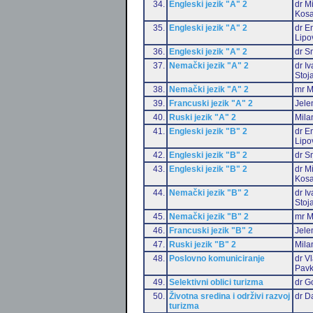
34.
Engleski jezik "A" 2
dr M
Kosa
35.
Engleski jezik "A" 2
dr Em
Lipo
36.
Engleski jezik "A" 2
dr S
37.
Nemački jezik "A" 2
dr I
Stoj
38.
Nemački jezik "A" 2
mr M
39.
Francuski jezik "A" 2
Jele
40.
Ruski jezik "A" 2
Mila
41.
Engleski jezik "B" 2
dr Em
Lipo
42.
Engleski jezik "B" 2
dr S
43.
Engleski jezik "B" 2
dr M
Kosa
44.
Nemački jezik "B" 2
dr I
Stoj
45.
Nemački jezik "B" 2
mr M
46.
Francuski jezik "B" 2
Jele
47.
Ruski jezik "B" 2
Mila
48.
Poslovno komuniciranje
dr V
Pavk
49.
Selektivni oblici turizma
dr G
50.
Životna sredina i održivi razvoj
dr D
turizma