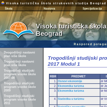
Visoka turistička škola strukovnih studija Beograd
Škola
Nastava
Specijalizacija
Visoka turistička škola
Beograd
Raspored polaga
Dvogodišnji nastavni
plan više škole
Trogodišnji studijski p
Trogodišnji nastavni
2017 Modul 1
plan više škole
Trogodišnji studijski
program visoke škole
RBR
PREDMET
2007-08
1.
Osnovi ekonomije
dr Mi
Trogodišnji studijski
2.
Ekonomika turizma
dr J
program visoke škole
2009
3.
Ekonomika turizma
dr M
Trogodišnji studijski
4.
Statistika u turizmu
dr Vi
program visoke škole
2011
5.
Turistička geografija
dr D