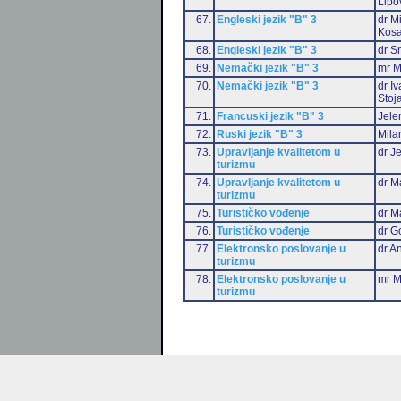
Lipo
67.
Engleski jezik "B" 3
dr M
Kosa
68.
Engleski jezik "B" 3
dr S
69.
Nemački jezik "B" 3
mr M
70.
Nemački jezik "B" 3
dr I
Stoj
71.
Francuski jezik "B" 3
Jele
72.
Ruski jezik "B" 3
Mila
73.
Upravljanje kvalitetom u
dr J
turizmu
74.
Upravljanje kvalitetom u
dr M
turizmu
75.
Turističko vođenje
dr M
76.
Turističko vođenje
dr G
77.
Elektronsko poslovanje u
dr An
turizmu
78.
Elektronsko poslovanje u
mr M
turizmu