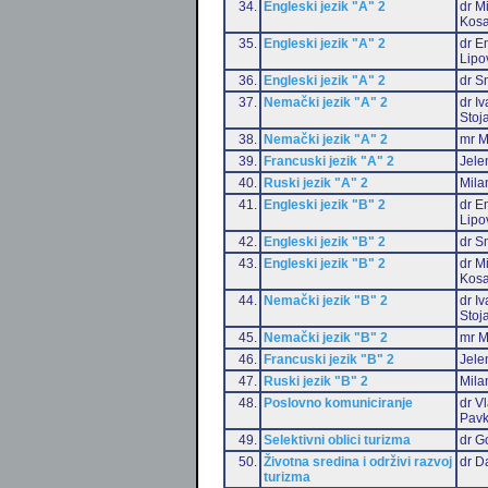
34.
Engleski jezik "A" 2
dr M
Kosa
35.
Engleski jezik "A" 2
dr Em
Lipo
36.
Engleski jezik "A" 2
dr S
37.
Nemački jezik "A" 2
dr I
Stoj
38.
Nemački jezik "A" 2
mr M
39.
Francuski jezik "A" 2
Jele
40.
Ruski jezik "A" 2
Mila
41.
Engleski jezik "B" 2
dr Em
Lipo
42.
Engleski jezik "B" 2
dr S
43.
Engleski jezik "B" 2
dr M
Kosa
44.
Nemački jezik "B" 2
dr I
Stoj
45.
Nemački jezik "B" 2
mr M
46.
Francuski jezik "B" 2
Jele
47.
Ruski jezik "B" 2
Mila
48.
Poslovno komuniciranje
dr V
Pavk
49.
Selektivni oblici turizma
dr G
50.
Životna sredina i održivi razvoj
dr D
turizma