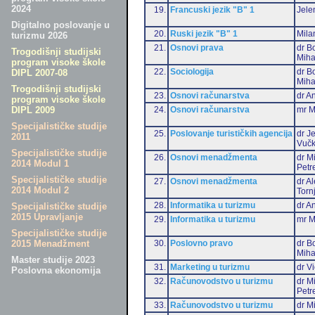
2024
19.
Francuski jezik "B" 1
Jele
Digitalno poslovanje u
20.
Ruski jezik "B" 1
Mila
turizmu 2026
21.
Osnovi prava
dr B
Trogodišnji studijski
Miha
program visoke škole
22.
Sociologija
dr B
DIPL 2007-08
Miha
Trogodišnji studijski
23.
Osnovi računarstva
dr An
program visoke škole
24.
Osnovi računarstva
mr M
DIPL 2009
Specijalističke studije
25.
Poslovanje turističkih agencija
dr J
2011
Vučk
Specijalističke studije
26.
Osnovi menadžmenta
dr M
2014 Modul 1
Petr
Specijalističke studije
27.
Osnovi menadžmenta
dr A
2014 Modul 2
Torn
28.
Informatika u turizmu
dr An
Specijalističke studije
2015 Upravljanje
29.
Informatika u turizmu
mr M
Specijalističke studije
30.
Poslovno pravo
dr B
2015 Menadžment
Miha
Master studije 2023
31.
Marketing u turizmu
dr Vi
Poslovna ekonomija
32.
Računovodstvo u turizmu
dr M
Petr
33.
Računovodstvo u turizmu
dr Mi