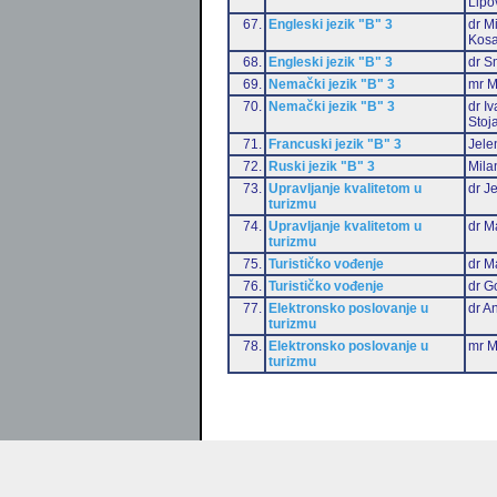
Lipo
67.
Engleski jezik "B" 3
dr M
Kosa
68.
Engleski jezik "B" 3
dr S
69.
Nemački jezik "B" 3
mr M
70.
Nemački jezik "B" 3
dr I
Stoj
71.
Francuski jezik "B" 3
Jele
72.
Ruski jezik "B" 3
Mila
73.
Upravljanje kvalitetom u
dr J
turizmu
74.
Upravljanje kvalitetom u
dr M
turizmu
75.
Turističko vođenje
dr M
76.
Turističko vođenje
dr G
77.
Elektronsko poslovanje u
dr An
turizmu
78.
Elektronsko poslovanje u
mr M
turizmu