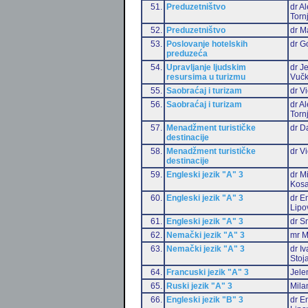
51.
Preduzetništvo
dr A
Torn
52.
Preduzetništvo
dr M
53.
Poslovanje hotelskih
dr G
preduzeća
54.
Upravljanje ljudskim
dr J
resursima u turizmu
Vučk
55.
Saobraćaj i turizam
dr Vi
56.
Saobraćaj i turizam
dr A
Torn
57.
Menadžment turističke
dr D
destinacije
58.
Menadžment turističke
dr Vi
destinacije
59.
Engleski jezik "A" 3
dr M
Kosa
60.
Engleski jezik "A" 3
dr Em
Lipo
61.
Engleski jezik "A" 3
dr S
62.
Nemački jezik "A" 3
mr M
63.
Nemački jezik "A" 3
dr I
Stoj
64.
Francuski jezik "A" 3
Jele
65.
Ruski jezik "A" 3
Mila
66.
Engleski jezik "B" 3
dr Em