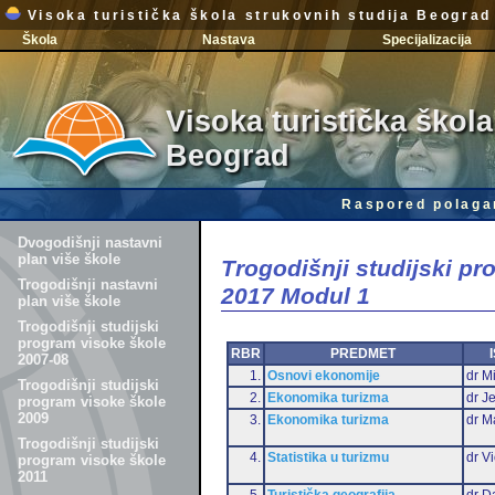
Visoka turistička škola strukovnih studija Beograd
Škola
Nastava
Specijalizacija
Visoka turistička škola
Beograd
Raspored polaga
Dvogodišnji nastavni
plan više škole
Trogodišnji studijski p
Trogodišnji nastavni
2017 Modul 1
plan više škole
Trogodišnji studijski
program visoke škole
RBR
PREDMET
2007-08
1.
Osnovi ekonomije
dr Mi
Trogodišnji studijski
2.
Ekonomika turizma
dr J
program visoke škole
2009
3.
Ekonomika turizma
dr M
Trogodišnji studijski
4.
Statistika u turizmu
dr Vi
program visoke škole
2011
5.
Turistička geografija
dr D