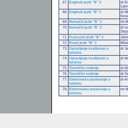
67.
Engleski jezik "B" 3
dr Em
Lipo
68.
Engleski jezik "B" 3
dr M
Kosa
69.
Nemački jezik "B" 3
mr M
70.
Nemački jezik "B" 3
dr I
Stoj
71.
Francuski jezik "B" 3
Jele
72.
Ruski jezik "B" 3
Mila
73.
Upravljanje kvalitetom u
dr J
turizmu
74.
Upravljanje kvalitetom u
dr M
turizmu
75.
Turističko vođenje
dr M
76.
Turističko vođenje
dr G
77.
Elektronsko poslovanje u
dr An
turizmu
78.
Elektronsko poslovanje u
mr M
turizmu