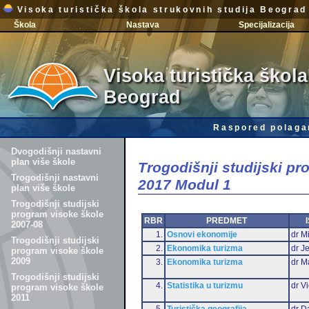
Visoka turistička škola strukovnih studija Beograd
Škola
Nastava
Specijalizacija
Visoka turistička škola
Beograd
Raspored polaga
Dvogodišnji nastavni
plan više škole
Trogodišnji studijski p
Trogodišnji nastavni
2017 Modul 1
plan više škole
Trogodišnji studijski
program visoke škole
RBR
PREDMET
2007-08
1.
Osnovi ekonomije
dr Mi
Trogodišnji studijski
2.
Ekonomika turizma
dr J
program visoke škole
2009
3.
Ekonomika turizma
dr M
Trogodišnji studijski
4.
Statistika u turizmu
dr Vi
program visoke škole
2011
5.
Turistička geografija
dr D