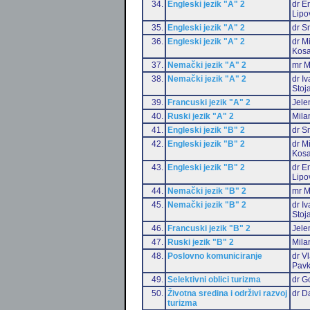
34.
Engleski jezik "A" 2
dr Em
Lipo
35.
Engleski jezik "A" 2
dr S
36.
Engleski jezik "A" 2
dr M
Kosa
37.
Nemački jezik "A" 2
mr M
38.
Nemački jezik "A" 2
dr I
Stoj
39.
Francuski jezik "A" 2
Jele
40.
Ruski jezik "A" 2
Mila
41.
Engleski jezik "B" 2
dr S
42.
Engleski jezik "B" 2
dr M
Kosa
43.
Engleski jezik "B" 2
dr Em
Lipo
44.
Nemački jezik "B" 2
mr M
45.
Nemački jezik "B" 2
dr I
Stoj
46.
Francuski jezik "B" 2
Jele
47.
Ruski jezik "B" 2
Mila
48.
Poslovno komuniciranje
dr V
Pavk
49.
Selektivni oblici turizma
dr G
50.
Životna sredina i održivi razvoj
dr D
turizma