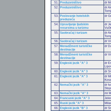
51.
Preduzetništvo
dr M
52.
Preduzetništvo
dr A
Torn
53.
Poslovanje hotelskih
dr G
preduzeća
54.
Upravljanje ljudskim
dr J
resursima u turizmu
Vučk
55.
Saobraćaj i turizam
dr A
Torn
56.
Saobraćaj i turizam
dr Vi
57.
Menadžment turističke
dr D
destinacije
58.
Menadžment turističke
dr Vi
destinacije
59.
Engleski jezik "A" 3
dr Em
Lipo
60.
Engleski jezik "A" 3
dr S
61.
Engleski jezik "A" 3
dr M
Kosa
62.
Nemački jezik "A" 3
dr I
Stoj
63.
Nemački jezik "A" 3
mr M
64.
Francuski jezik "A" 3
Jele
65.
Ruski jezik "A" 3
Mila
66.
Engleski jezik "B" 3
dr S