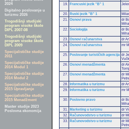
2024
19.
Francuski jezik "B" 1
Jele
Digitalno poslovanje u
20.
Ruski jezik "B" 1
Mila
turizmu 2026
21.
Osnovi prava
dr B
Trogodišnji studijski
Miha
program visoke škole
22.
Sociologija
dr B
DIPL 2007-08
Miha
Trogodišnji studijski
23.
Osnovi računarstva
dr An
program visoke škole
24.
Osnovi računarstva
mr M
DIPL 2009
Specijalističke studije
25.
Poslovanje turističkih agencija
dr J
2011
Vučk
Specijalističke studije
26.
Osnovi menadžmenta
dr A
2014 Modul 1
Torn
Specijalističke studije
27.
Osnovi menadžmenta
dr M
2014 Modul 2
Petr
28.
Informatika u turizmu
dr An
Specijalističke studije
2015 Upravljanje
29.
Informatika u turizmu
mr M
Specijalističke studije
30.
Poslovno pravo
dr B
2015 Menadžment
Miha
Master studije 2023
31.
Marketing u turizmu
dr Vi
Poslovna ekonomija
32.
Računovodstvo u turizmu
dr Mi
33.
Računovodstvo u turizmu
dr M
Petr