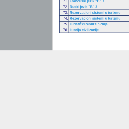
71.
Francuski jezik "B" 3
72.
Ruski jezik "B" 3
73.
Rezervacioni sistemi u turizmu
74.
Rezervacioni sistemi u turizmu
75.
Turistički resursi Srbije
76.
Istorija civilizacije