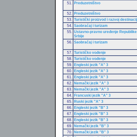
51.
Preduzetništvo
52.
Preduzetništvo
53.
Turistički proizvod i razvoj destinaci
54.
Saobraćaj i turizam
55.
Ustavno-pravno uređenje Republike
Srbije
56.
Saobraćaj i turizam
57.
Turističko vođenje
58.
Turističko vođenje
59.
Engleski jezik "A" 3
60.
Engleski jezik "A" 3
61.
Engleski jezik "A" 3
62.
Nemački jezik "A" 3
63.
Nemački jezik "A" 3
64.
Francuski jezik "A" 3
65.
Ruski jezik "A" 3
66.
Engleski jezik "B" 3
67.
Engleski jezik "B" 3
68.
Engleski jezik "B" 3
69.
Nemački jezik "B" 3
70.
Nemački jezik "B" 3