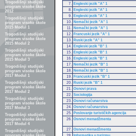
Trogodišnji studijski
7.
Engleski jezik "A" 1
program visoke škole
8.
Engleski jezik "A" 1
2012
9.
Engleski jezik "A" 1
Trogodišnji studijski
10.
Nemački jezik "A" 1
program visoke škole
2015 Modul 1
11.
Nemački jezik "A" 1
12.
Francuski jezik "A" 1
Trogodišnji studijski
program visoke škole
13.
Ruski jezik "A" 1
2015 Modul 2
14.
Engleski jezik "B" 1
Trogodišnji studijski
15.
Engleski jezik "B" 1
program visoke škole
16.
Engleski jezik "B" 1
2015 Modul 3
17.
Nemački jezik "B" 1
Trogodišnji studijski
18.
Nemački jezik "B" 1
program visoke škole
2017 Modul 1
19.
Francuski jezik "B" 1
Trogodišnji studijski
20.
Ruski jezik "B" 1
program visoke škole
21.
Osnovi prava
2017 Modul 2
22.
Sociologija
Trogodišnji studijski
23.
Osnovi računarstva
program visoke škole
24.
Osnovi računarstva
2017 Modul 3
25.
Poslovanje turističkih agencija
Trogodišnji studijski
26.
Osnovi menadžmenta
program visoke škole
2017 Modul 4
27.
Osnovi menadžmenta
Trogodišnji studijski
program visoke škole
28.
Informatika u turizmu