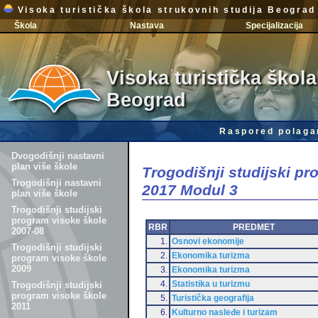
Visoka turistička škola strukovnih studija Beograd
Škola
Nastava
Specijalizacija
Visoka turistička škola
Beograd
Raspored polaga
Dvogodišnji nastavni
plan više škole
Trogodišnji studijski p
Trogodišnji nastavni
2017 Modul 3
plan više škole
Trogodišnji studijski
program visoke škole
RBR
PREDMET
2007-08
1.
Osnovi ekonomije
Trogodišnji studijski
2.
Ekonomika turizma
program visoke škole
2009
3.
Ekonomika turizma
4.
Statistika u turizmu
Trogodišnji studijski
program visoke škole
5.
Turistička geografija
2011
6.
Kulturno nasleđe i turizam