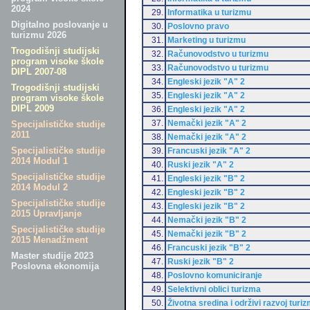
2024
29.
Informatika u turizmu
Digitalno poslovanje u
30.
Poslovno pravo
turizmu 2026
31.
Marketing u turizmu
Trogodišnji studijski
32.
Računovodstvo u turizmu
program visoke škole
33.
Računovodstvo u turizmu
DIPL 2007-08
34.
Engleski jezik "A" 2
Trogodišnji studijski
35.
Engleski jezik "A" 2
program visoke škole
DIPL 2009
36.
Engleski jezik "A" 2
37.
Nemački jezik "A" 2
Specijalističke studije
2011
38.
Nemački jezik "A" 2
Specijalističke studije
39.
Francuski jezik "A" 2
2014 Modul 1
40.
Ruski jezik "A" 2
Specijalističke studije
41.
Engleski jezik "B" 2
2014 Modul 2
42.
Engleski jezik "B" 2
Specijalističke studije
43.
Engleski jezik "B" 2
2015 Upravljanje
44.
Nemački jezik "B" 2
Specijalističke studije
45.
Nemački jezik "B" 2
2015 Menadžment
46.
Francuski jezik "B" 2
Master studije 2023
47.
Ruski jezik "B" 2
Poslovna ekonomija
48.
Poslovno komuniciranje
49.
Selektivni oblici turizma
50.
Životna sredina i održivi razvoj turi