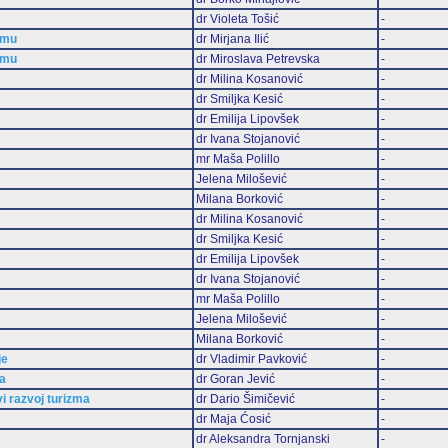
dr Violeta Tošić
-
zmu
dr Mirjana Ilić
-
zmu
dr Miroslava Petrevska
-
dr Milina Kosanović
-
dr Smiljka Kesić
-
dr Emilija Lipovšek
-
dr Ivana Stojanović
-
mr Maša Polillo
-
Jelena Milošević
-
Milana Borković
-
dr Milina Kosanović
-
dr Smiljka Kesić
-
dr Emilija Lipovšek
-
dr Ivana Stojanović
-
mr Maša Polillo
-
Jelena Milošević
-
Milana Borković
-
je
dr Vladimir Pavković
-
ma
dr Goran Jević
-
vi razvoj turizma
dr Dario Šimičević
-
dr Maja Ćosić
-
dr Aleksandra Tornjanski
-