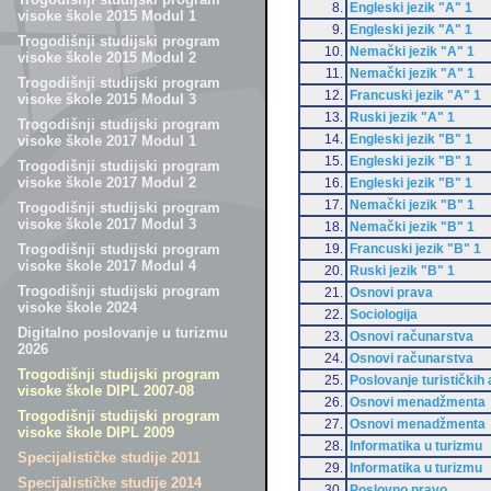
8.
Engleski jezik "A" 1
visoke škole 2015 Modul 1
9.
Engleski jezik "A" 1
Trogodišnji studijski program
10.
Nemački jezik "A" 1
visoke škole 2015 Modul 2
11.
Nemački jezik "A" 1
Trogodišnji studijski program
12.
Francuski jezik "A" 1
visoke škole 2015 Modul 3
13.
Ruski jezik "A" 1
Trogodišnji studijski program
14.
Engleski jezik "B" 1
visoke škole 2017 Modul 1
15.
Engleski jezik "B" 1
Trogodišnji studijski program
visoke škole 2017 Modul 2
16.
Engleski jezik "B" 1
17.
Nemački jezik "B" 1
Trogodišnji studijski program
visoke škole 2017 Modul 3
18.
Nemački jezik "B" 1
19.
Francuski jezik "B" 1
Trogodišnji studijski program
visoke škole 2017 Modul 4
20.
Ruski jezik "B" 1
Trogodišnji studijski program
21.
Osnovi prava
visoke škole 2024
22.
Sociologija
Digitalno poslovanje u turizmu
23.
Osnovi računarstva
2026
24.
Osnovi računarstva
Trogodišnji studijski program
25.
Poslovanje turističkih
visoke škole DIPL 2007-08
26.
Osnovi menadžmenta
Trogodišnji studijski program
27.
Osnovi menadžmenta
visoke škole DIPL 2009
28.
Informatika u turizmu
Specijalističke studije 2011
29.
Informatika u turizmu
Specijalističke studije 2014
30.
Poslovno pravo