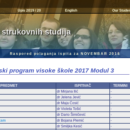
Upis 2019 / 20
English
Our Stude
 strukovnih studija
Raspored polaganja ispita za NOVEMBAR 2018
jski program visoke škole 2017 Modul 3
PREDMET
ISPITIVAČ
TERMINI
dr Mirjana Ilić
-
dr Jelena Jević
-
dr Maja Ćosić
-
dr Violeta Tošić
-
dr Dario Šimičević
-
izam
dr Bojana Plemić
-
dr Smiljka Kesić
-