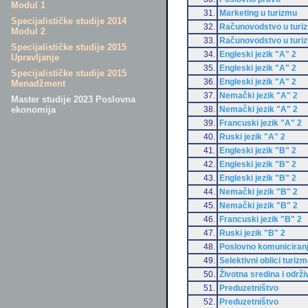
Modul 1
31.
Marketing u turizmu
Specijalističke studije 2014
32.
Računovodstvo u turi
Modul 2
33.
Računovodstvo u turi
Specijalističke studije 2015
34.
Engleski jezik "A" 2
Upravljanje
35.
Engleski jezik "A" 2
Specijalističke studije 2015
36.
Engleski jezik "A" 2
Menadžment
37.
Nemački jezik "A" 2
Master studije 2023 Poslovna
38.
Nemački jezik "A" 2
ekonomija
39.
Francuski jezik "A" 2
40.
Ruski jezik "A" 2
41.
Engleski jezik "B" 2
42.
Engleski jezik "B" 2
43.
Engleski jezik "B" 2
44.
Nemački jezik "B" 2
45.
Nemački jezik "B" 2
46.
Francuski jezik "B" 2
47.
Ruski jezik "B" 2
48.
Poslovno komuniciran
49.
Selektivni oblici turiz
50.
Životna sredina i održi
51.
Preduzetništvo
52.
Preduzetništvo