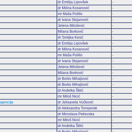
dr Emilija Lipovšek
-
dr Milina Kosanović
-
mr Maša Polillo
-
dr Ivana Stojanović
-
Jelena Milošević
-
Milana Borković
-
dr Smiljka Kesić
-
dr Emilija Lipovšek
-
dr Milina Kosanović
-
mr Maša Polillo
-
dr Ivana Stojanović
-
Jelena Milošević
-
Milana Borković
-
dr Borko Mihajlović
-
dr Borko Mihajlović
-
dr Anđelka Štilić
-
mr Miloš Nicić
-
 agencija
dr Jelisaveta Vučković
-
dr Aleksandra Tornjanski
-
dr Miroslava Petrevska
-
mr Miloš Nicić
-
dr Anđelka Štilić
-
dr Borko Mihajlović
-