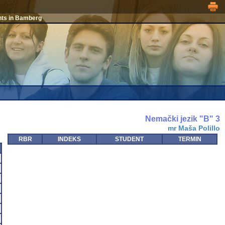
nts in Bamberg
Nemački jezik "B" 3
mr Maša Polillo
RBR
INDEKS
STUDENT
TERMIN