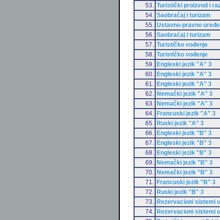
53.
Turistički proizvod i ra
54.
Saobraćaj i turizam
55.
Ustavno-pravno uređen
56.
Saobraćaj i turizam
57.
Turističko vođenje
58.
Turističko vođenje
59.
Engleski jezik "A" 3
60.
Engleski jezik "A" 3
61.
Engleski jezik "A" 3
62.
Nemački jezik "A" 3
63.
Nemački jezik "A" 3
64.
Francuski jezik "A" 3
65.
Ruski jezik "A" 3
66.
Engleski jezik "B" 3
67.
Engleski jezik "B" 3
68.
Engleski jezik "B" 3
69.
Nemački jezik "B" 3
70.
Nemački jezik "B" 3
71.
Francuski jezik "B" 3
72.
Ruski jezik "B" 3
73.
Rezervacioni sistemi u
74.
Rezervacioni sistemi u