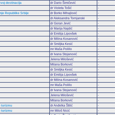
zvoj destinacija
dr Dario Šimičević
-
dr Violeta Tošić
-
je Republike Srbije
dr Borko Mihajlović
-
dr Aleksandra Tornjanski
-
dr Goran Jević
-
dr Marija Najdić
-
dr Emilija Lipovšek
-
dr Milina Kosanović
-
dr Smiljka Kesić
-
mr Maša Polillo
-
dr Ivana Stojanović
-
Jelena Milošević
-
Milana Borković
-
dr Smiljka Kesić
-
dr Emilija Lipovšek
-
dr Milina Kosanović
-
mr Maša Polillo
-
dr Ivana Stojanović
-
Jelena Milošević
-
Milana Borković
-
 turizmu
dr Anđelka Štilić
-
 turizmu
mr Miloš Nicić
-