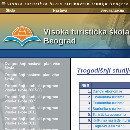
Visoka turistička škola strukovnih studija Beograd
Škola
Nastava
Specijalizacija
Visoka turistička škola
Beograd
Dvogodišnji nastavni plan više
škole
Trogodišnji studi
Trogodišnji nastavni plan više
škole
RBR
Trogodišnji studijski program
visoke škole 2007-08
1.
Osnovi ekonomije
Trogodišnji studijski program
2.
Ekonomika turizma
visoke škole 2009
3.
Ekonomika turizma
Trogodišnji studijski program
4.
Statistika u turizmu
visoke škole 2011
5.
Turistička geografija
Trogodišnji studijski program
6.
Kulturno nasleđe i tur
visoke škole 2012
7.
Engleski jezik "A" 1
Trogodišnji studijski program