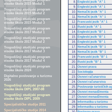
8.
Engleski jezik "A" 1
visoke škole 2015 Modul 1
9.
Engleski jezik "A" 1
Trogodišnji studijski program
10.
Nemački jezik "A" 1
visoke škole 2015 Modul 2
11.
Nemački jezik "A" 1
Trogodišnji studijski program
12.
Francuski jezik "A" 1
visoke škole 2015 Modul 3
13.
Ruski jezik "A" 1
Trogodišnji studijski program
14.
Engleski jezik "B" 1
visoke škole 2017 Modul 1
15.
Engleski jezik "B" 1
Trogodišnji studijski program
visoke škole 2017 Modul 2
16.
Engleski jezik "B" 1
17.
Nemački jezik "B" 1
Trogodišnji studijski program
visoke škole 2017 Modul 3
18.
Nemački jezik "B" 1
19.
Francuski jezik "B" 1
Trogodišnji studijski program
visoke škole 2017 Modul 4
20.
Ruski jezik "B" 1
Trogodišnji studijski program
21.
Osnovi prava
visoke škole 2024
22.
Sociologija
Digitalno poslovanje u turizmu
23.
Osnovi računarstva
2026
24.
Osnovi računarstva
Trogodišnji studijski program
25.
Poslovanje turističkih a
visoke škole DIPL 2007-08
26.
Osnovi menadžmenta
Trogodišnji studijski program
27.
Osnovi menadžmenta
visoke škole DIPL 2009
28.
Informatika u turizmu
Specijalističke studije 2011
29.
Informatika u turizmu
Specijalističke studije 2014
30.
Poslovno pravo