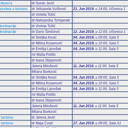
reduzeća
dr Goran Jević
-
sursima u turizmu
dr Jelisaveta Vučković
21. Jun 2019.
u 14:00, Učionica 1
dr Violeta Tošić
-
dr Aleksandra Tornjanski
-
estinacije
dr Violeta Tošić
-
estinacije
dr Dario Šimičević
12. Jun 2019.
u 12:00, Učionica 1
dr Smiljka Kesić
04. Jun 2019.
u 09:00, Sala 5
dr Milina Kosanović
04. Jun 2019.
u 10:00, Sala 5
dr Emilija Lipovšek
04. Jun 2019.
u 11:00, Sala 5
mr Maša Polillo
-
dr Ivana Stojanović
-
Jelena Milošević
11. Jun 2019.
u 11:00, Sala 5
Milana Borković
-
dr Smiljka Kesić
04. Jun 2019.
u 09:00, Sala 5
dr Milina Kosanović
04. Jun 2019.
u 10:00, Sala 5
dr Emilija Lipovšek
04. Jun 2019.
u 11:00, Sala 5
mr Maša Polillo
-
dr Ivana Stojanović
-
Jelena Milošević
11. Jun 2019.
u 11:00, Sala 5
Milana Borković
-
 turizmu
dr Jelena Jević
-
 turizmu
dr Maja Ćosić
17. Jun 2019.
u 09:00, Sala А1