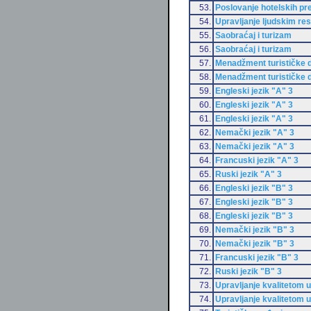
53.
Poslovanje hotelskih p
54.
Upravljanje ljudskim re
55.
Saobraćaj i turizam
56.
Saobraćaj i turizam
57.
Menadžment turističke d
58.
Menadžment turističke d
59.
Engleski jezik "A" 3
60.
Engleski jezik "A" 3
61.
Engleski jezik "A" 3
62.
Nemački jezik "A" 3
63.
Nemački jezik "A" 3
64.
Francuski jezik "A" 3
65.
Ruski jezik "A" 3
66.
Engleski jezik "B" 3
67.
Engleski jezik "B" 3
68.
Engleski jezik "B" 3
69.
Nemački jezik "B" 3
70.
Nemački jezik "B" 3
71.
Francuski jezik "B" 3
72.
Ruski jezik "B" 3
73.
Upravljanje kvalitetom u
74.
Upravljanje kvalitetom u