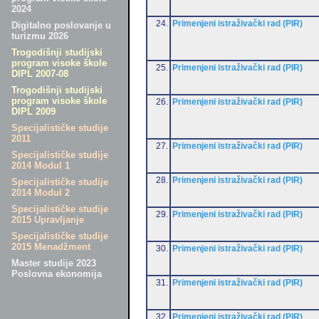
2024
24.
Primenjeni istraživački rad (PIR)
Digitalno poslovanje u
turizmu 2026
Trogodišnji studijski
program visoke škole
25.
Primenjeni istraživački rad (PIR)
DIPL 2007-08
Trogodišnji studijski
program visoke škole
26.
Primenjeni istraživački rad (PIR)
DIPL 2009
Specijalističke studije
2011
27.
Primenjeni istraživački rad (PIR)
Specijalističke studije
2014 Modul 1
28.
Primenjeni istraživački rad (PIR)
Specijalističke studije
2014 Modul 2
Specijalističke studije
29.
Primenjeni istraživački rad (PIR)
2015 Upravljanje
Specijalističke studije
2015 Menadžment
30.
Primenjeni istraživački rad (PIR)
Master studije 2023
Poslovna ekonomija
31.
Primenjeni istraživački rad (PIR)
32.
Primenjeni istraživački rad (PIR)