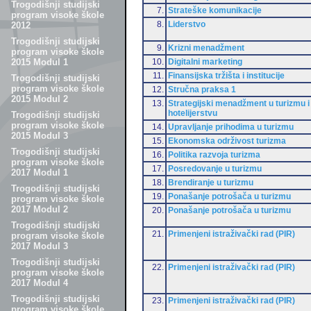
Trogodišnji studijski
7.
Strateške komunikacije
program visoke škole
8.
Liderstvo
2012
Trogodišnji studijski
9.
Krizni menadžment
program visoke škole
10.
Digitalni marketing
2015 Modul 1
11.
Finansijska tržišta i institucije
Trogodišnji studijski
program visoke škole
12.
Stručna praksa 1
2015 Modul 2
13.
Strategijski menadžment u turizmu i
hotelijerstvu
Trogodišnji studijski
program visoke škole
14.
Upravljanje prihodima u turizmu
2015 Modul 3
15.
Ekonomska održivost turizma
Trogodišnji studijski
16.
Politika razvoja turizma
program visoke škole
17.
Posredovanje u turizmu
2017 Modul 1
18.
Brendiranje u turizmu
Trogodišnji studijski
19.
Ponašanje potrošača u turizmu
program visoke škole
2017 Modul 2
20.
Ponašanje potrošača u turizmu
Trogodišnji studijski
21.
Primenjeni istraživački rad (PIR)
program visoke škole
2017 Modul 3
Trogodišnji studijski
22.
Primenjeni istraživački rad (PIR)
program visoke škole
2017 Modul 4
Trogodišnji studijski
23.
Primenjeni istraživački rad (PIR)
program visoke škole