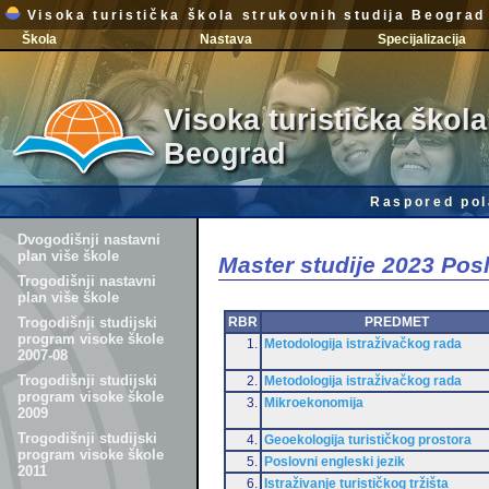
Visoka turistička škola strukovnih studija Beograd
Škola
Nastava
Specijalizacija
Visoka turistička škola
Beograd
Raspored pol
Dvogodišnji nastavni
plan više škole
Master studije 2023 Po
Trogodišnji nastavni
plan više škole
RBR
PREDMET
Trogodišnji studijski
program visoke škole
1.
Metodologija istraživačkog rada
2007-08
Trogodišnji studijski
2.
Metodologija istraživačkog rada
program visoke škole
3.
Mikroekonomija
2009
Trogodišnji studijski
4.
Geoekologija turističkog prostora
program visoke škole
5.
Poslovni engleski jezik
2011
6.
Istraživanje turističkog tržišta