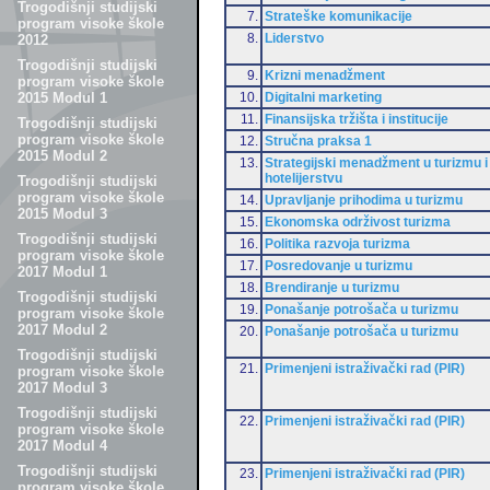
Trogodišnji studijski
7.
Strateške komunikacije
program visoke škole
8.
Liderstvo
2012
Trogodišnji studijski
9.
Krizni menadžment
program visoke škole
10.
Digitalni marketing
2015 Modul 1
11.
Finansijska tržišta i institucije
Trogodišnji studijski
program visoke škole
12.
Stručna praksa 1
2015 Modul 2
13.
Strategijski menadžment u turizmu i
hotelijerstvu
Trogodišnji studijski
program visoke škole
14.
Upravljanje prihodima u turizmu
2015 Modul 3
15.
Ekonomska održivost turizma
Trogodišnji studijski
16.
Politika razvoja turizma
program visoke škole
17.
Posredovanje u turizmu
2017 Modul 1
18.
Brendiranje u turizmu
Trogodišnji studijski
19.
Ponašanje potrošača u turizmu
program visoke škole
2017 Modul 2
20.
Ponašanje potrošača u turizmu
Trogodišnji studijski
21.
Primenjeni istraživački rad (PIR)
program visoke škole
2017 Modul 3
Trogodišnji studijski
22.
Primenjeni istraživački rad (PIR)
program visoke škole
2017 Modul 4
Trogodišnji studijski
23.
Primenjeni istraživački rad (PIR)
program visoke škole