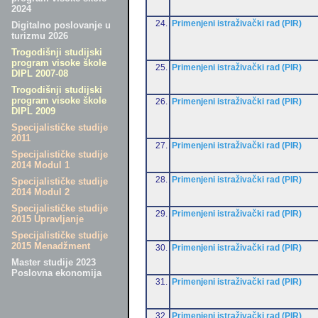
2024
24.
Primenjeni istraživački rad (PIR)
Digitalno poslovanje u
turizmu 2026
Trogodišnji studijski
program visoke škole
25.
Primenjeni istraživački rad (PIR)
DIPL 2007-08
Trogodišnji studijski
program visoke škole
26.
Primenjeni istraživački rad (PIR)
DIPL 2009
Specijalističke studije
2011
27.
Primenjeni istraživački rad (PIR)
Specijalističke studije
2014 Modul 1
28.
Primenjeni istraživački rad (PIR)
Specijalističke studije
2014 Modul 2
Specijalističke studije
29.
Primenjeni istraživački rad (PIR)
2015 Upravljanje
Specijalističke studije
2015 Menadžment
30.
Primenjeni istraživački rad (PIR)
Master studije 2023
Poslovna ekonomija
31.
Primenjeni istraživački rad (PIR)
32.
Primenjeni istraživački rad (PIR)