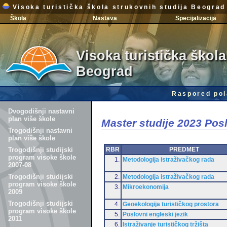
Visoka turistička škola strukovnih studija Beograd
Škola
Nastava
Specijalizacija
Visoka turistička škola
Beograd
Raspored pol
Dvogodišnji nastavni
plan više škole
Master studije 2023 Po
Trogodišnji nastavni
plan više škole
RBR
PREDMET
Trogodišnji studijski
program visoke škole
1.
Metodologija istraživačkog rada
2007-08
Trogodišnji studijski
2.
Metodologija istraživačkog rada
program visoke škole
3.
Mikroekonomija
2009
Trogodišnji studijski
4.
Geoekologija turističkog prostora
program visoke škole
5.
Poslovni engleski jezik
2011
6.
Istraživanje turističkog tržišta