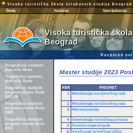
Visoka turistička škola strukovnih studija Beograd
Škola
Nastava
Specijalizacija
Visoka turistička škola
Beograd
Raspored pol
Dvogodišnji nastavni
plan više škole
Master studije 2023 Po
Trogodišnji nastavni
plan više škole
RBR
PREDMET
Trogodišnji studijski
program visoke škole
1.
Metodologija istraživačkog rada
2007-08
Trogodišnji studijski
2.
Metodologija istraživačkog rada
program visoke škole
3.
Mikroekonomija
2009
Trogodišnji studijski
4.
Geoekologija turističkog prostora
program visoke škole
5.
Poslovni engleski jezik
2011
6.
Istraživanje turističkog tržišta