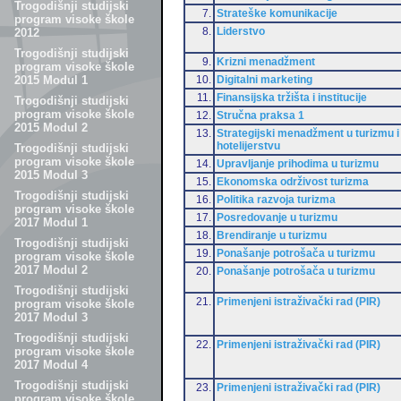
Trogodišnji studijski
7.
Strateške komunikacije
program visoke škole
8.
Liderstvo
2012
Trogodišnji studijski
9.
Krizni menadžment
program visoke škole
10.
Digitalni marketing
2015 Modul 1
11.
Finansijska tržišta i institucije
Trogodišnji studijski
program visoke škole
12.
Stručna praksa 1
2015 Modul 2
13.
Strategijski menadžment u turizmu i
hotelijerstvu
Trogodišnji studijski
program visoke škole
14.
Upravljanje prihodima u turizmu
2015 Modul 3
15.
Ekonomska održivost turizma
Trogodišnji studijski
16.
Politika razvoja turizma
program visoke škole
17.
Posredovanje u turizmu
2017 Modul 1
18.
Brendiranje u turizmu
Trogodišnji studijski
19.
Ponašanje potrošača u turizmu
program visoke škole
2017 Modul 2
20.
Ponašanje potrošača u turizmu
Trogodišnji studijski
21.
Primenjeni istraživački rad (PIR)
program visoke škole
2017 Modul 3
Trogodišnji studijski
22.
Primenjeni istraživački rad (PIR)
program visoke škole
2017 Modul 4
Trogodišnji studijski
23.
Primenjeni istraživački rad (PIR)
program visoke škole