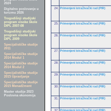
2024
24.
Primenjeni istraživački rad (PIR)
Digitalno poslovanje u
turizmu 2026
Trogodišnji studijski
program visoke škole
25.
Primenjeni istraživački rad (PIR)
DIPL 2007-08
Trogodišnji studijski
program visoke škole
26.
Primenjeni istraživački rad (PIR)
DIPL 2009
Specijalističke studije
2011
27.
Primenjeni istraživački rad (PIR)
Specijalističke studije
2014 Modul 1
28.
Primenjeni istraživački rad (PIR)
Specijalističke studije
2014 Modul 2
Specijalističke studije
29.
Primenjeni istraživački rad (PIR)
2015 Upravljanje
Specijalističke studije
2015 Menadžment
30.
Primenjeni istraživački rad (PIR)
Master studije 2023
Poslovna ekonomija
31.
Primenjeni istraživački rad (PIR)
32.
Primenjeni istraživački rad (PIR)