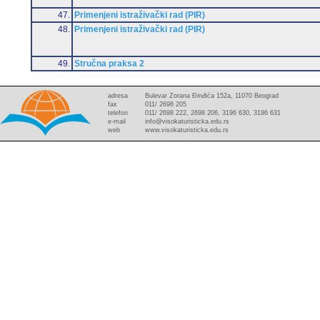
47.
Primenjeni istraživački rad (PIR)
48.
Primenjeni istraživački rad (PIR)
49.
Stručna praksa 2
adresa
Bulevar Zorana Đinđića 152a, 11070 Beograd
fax
011/ 2698 205
telefon
011/ 2698 222, 2698 206, 3196 630, 3196 631
e-mail
info@visokaturisticka.edu.rs
web
www.visokaturisticka.edu.rs