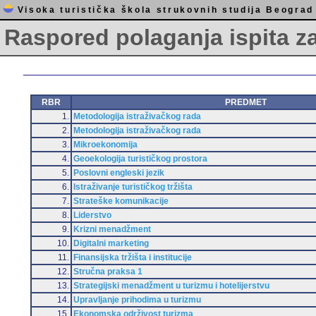
Visoka turistička škola strukovnih studija Beograd
Raspored polaganja ispita z
RBR
PREDMET
1.
Metodologija istraživačkog rada
2.
Metodologija istraživačkog rada
3.
Mikroekonomija
4.
Geoekologija turističkog prostora
5.
Poslovni engleski jezik
6.
Istraživanje turističkog tržišta
7.
Strateške komunikacije
8.
Liderstvo
9.
Krizni menadžment
10.
Digitalni marketing
11.
Finansijska tržišta i institucije
12.
Stručna praksa 1
13.
Strategijski menadžment u turizmu i hotelijerstvu
14.
Upravljanje prihodima u turizmu
15.
Ekonomska održivost turizma