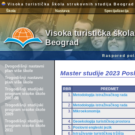
Visoka turistička škola strukovnih studija Beograd
Škola
Nastava
Specijalizacija
Visoka turistička škola
Beograd
Raspored pol
Dvogodišnji nastavni
plan više škole
Master studije 2023 Po
Trogodišnji nastavni
plan više škole
RBR
PREDMET
Trogodišnji studijski
program visoke škole
1.
Metodologija istraživačkog rada
2007-08
Trogodišnji studijski
2.
Metodologija istraživačkog rada
program visoke škole
3.
Mikroekonomija
2009
Trogodišnji studijski
4.
Geoekologija turističkog prostora
program visoke škole
5.
Poslovni engleski jezik
2011
6.
Istraživanje turističkog tržišta