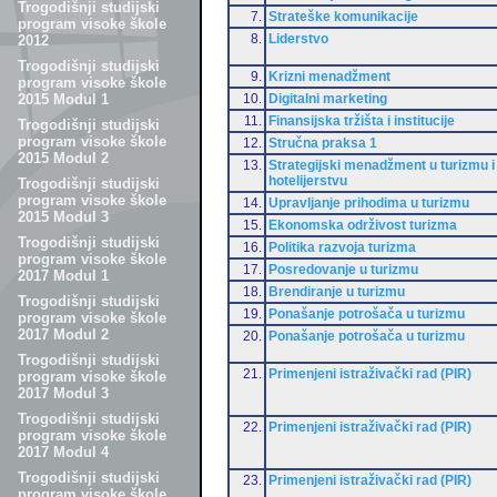
Trogodišnji studijski
7.
Strateške komunikacije
program visoke škole
8.
Liderstvo
2012
Trogodišnji studijski
9.
Krizni menadžment
program visoke škole
10.
Digitalni marketing
2015 Modul 1
11.
Finansijska tržišta i institucije
Trogodišnji studijski
program visoke škole
12.
Stručna praksa 1
2015 Modul 2
13.
Strategijski menadžment u turizmu i
hotelijerstvu
Trogodišnji studijski
program visoke škole
14.
Upravljanje prihodima u turizmu
2015 Modul 3
15.
Ekonomska održivost turizma
Trogodišnji studijski
16.
Politika razvoja turizma
program visoke škole
17.
Posredovanje u turizmu
2017 Modul 1
18.
Brendiranje u turizmu
Trogodišnji studijski
19.
Ponašanje potrošača u turizmu
program visoke škole
2017 Modul 2
20.
Ponašanje potrošača u turizmu
Trogodišnji studijski
21.
Primenjeni istraživački rad (PIR)
program visoke škole
2017 Modul 3
Trogodišnji studijski
22.
Primenjeni istraživački rad (PIR)
program visoke škole
2017 Modul 4
Trogodišnji studijski
23.
Primenjeni istraživački rad (PIR)
program visoke škole