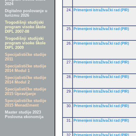
2024
24.
Primenjeni istraživački rad (PIR)
Digitalno poslovanje u
turizmu 2026
Trogodišnji studijski
program visoke škole
25.
Primenjeni istraživački rad (PIR)
DIPL 2007-08
Trogodišnji studijski
program visoke škole
26.
Primenjeni istraživački rad (PIR)
DIPL 2009
Specijalističke studije
2011
27.
Primenjeni istraživački rad (PIR)
Specijalističke studije
2014 Modul 1
28.
Primenjeni istraživački rad (PIR)
Specijalističke studije
2014 Modul 2
Specijalističke studije
29.
Primenjeni istraživački rad (PIR)
2015 Upravljanje
Specijalističke studije
2015 Menadžment
30.
Primenjeni istraživački rad (PIR)
Master studije 2023
Poslovna ekonomija
31.
Primenjeni istraživački rad (PIR)
32.
Primenjeni istraživački rad (PIR)