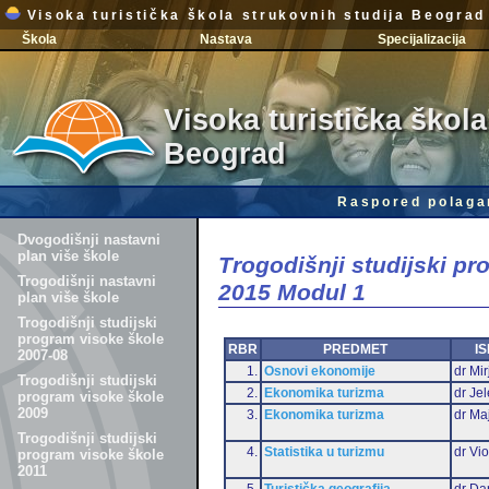
Visoka turistička škola strukovnih studija Beograd
Škola
Nastava
Specijalizacija
Visoka turistička škola
Beograd
Raspored polaga
Dvogodišnji nastavni
plan više škole
Trogodišnji studijski p
Trogodišnji nastavni
2015 Modul 1
plan više škole
Trogodišnji studijski
program visoke škole
RBR
PREDMET
IS
2007-08
1.
Osnovi ekonomije
dr Mir
Trogodišnji studijski
2.
Ekonomika turizma
dr Je
program visoke škole
2009
3.
Ekonomika turizma
dr Ma
Trogodišnji studijski
4.
Statistika u turizmu
dr Vio
program visoke škole
2011
5.
Turistička geografija
dr Da