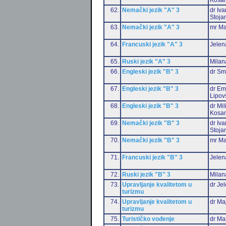
62.
Nemački jezik "A" 3
dr Iv
Stoja
63.
Nemački jezik "A" 3
mr Ma
64.
Francuski jezik "A" 3
Jelen
65.
Ruski jezik "A" 3
Milan
66.
Engleski jezik "B" 3
dr Sm
67.
Engleski jezik "B" 3
dr Emi
Lipov
68.
Engleski jezik "B" 3
dr Mil
Kosan
69.
Nemački jezik "B" 3
dr Iv
Stoja
70.
Nemački jezik "B" 3
mr Ma
71.
Francuski jezik "B" 3
Jelen
72.
Ruski jezik "B" 3
Milan
73.
Upravljanje kvalitetom u
dr Je
turizmu
74.
Upravljanje kvalitetom u
dr Ma
turizmu
75.
Turističko vođenje
dr Ma