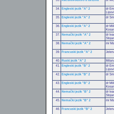
34.
Engleski jezik "A" 2
dr Emi
Lipov
35.
Engleski jezik "A" 2
dr Sm
36.
Engleski jezik "A" 2
dr Mil
Kosan
37.
Nemački jezik "A" 2
dr Iv
Stoja
38.
Nemački jezik "A" 2
mr Ma
39.
Francuski jezik "A" 2
Jelen
40.
Ruski jezik "A" 2
Milan
41.
Engleski jezik "B" 2
dr Emi
Lipov
42.
Engleski jezik "B" 2
dr Sm
43.
Engleski jezik "B" 2
dr Mil
Kosan
44.
Nemački jezik "B" 2
dr Iv
Stoja
45.
Nemački jezik "B" 2
mr Ma
46.
Francuski jezik "B" 2
Jelen