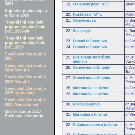
2024
19.
Francuski jezik "B" 1
Jelen
Digitalno poslovanje u
20.
Ruski jezik "B" 1
Milan
turizmu 2026
21.
Osnovi prava
dr Bo
Trogodišnji studijski
Mihaj
program visoke škole
22.
Sociologija
dr Bo
DIPL 2007-08
Mihaj
Trogodišnji studijski
23.
Osnovi računarstva
dr Anđ
program visoke škole
24.
Osnovi računarstva
mr Mi
DIPL 2009
Specijalističke studije
25.
Poslovanje turističkih
dr Jel
2011
agencija
Vučko
Specijalističke studije
26.
Osnovi menadžmenta
dr Al
2014 Modul 1
Tornj
Specijalističke studije
27.
Osnovi menadžmenta
dr Mi
2014 Modul 2
Petre
28.
Informatika u turizmu
dr Anđ
Specijalističke studije
2015 Upravljanje
29.
Informatika u turizmu
mr Mi
Specijalističke studije
30.
Poslovno pravo
dr Bo
2015 Menadžment
Mihaj
Master studije 2023
31.
Marketing u turizmu
dr Vio
Poslovna ekonomija
32.
Računovodstvo u turizmu
dr Mi
Petre
33.
Računovodstvo u turizmu
dr Mir