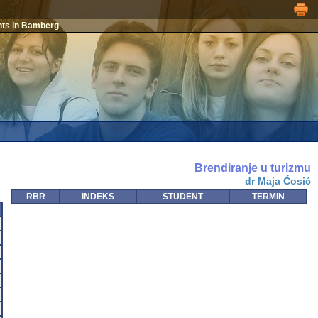
nts in Bamberg
Brendiranje u turizmu
dr Maja Ćosić
RBR
INDEKS
STUDENT
TERMIN