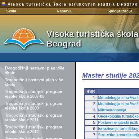
Visoka turistička škola strukovnih studija Beograd
Škola
Nastava
Specijalizacija
Visoka turistička škola
Beograd
Dvogodišnji nastavni plan više
škole
Master studije 2
Trogodišnji nastavni plan više
škole
RBR
Trogodišnji studijski program
visoke škole 2007-08
1.
Metodologija istraživa
Trogodišnji studijski program
2.
Metodologija istraživa
visoke škole 2009
3.
Mikroekonomija
Trogodišnji studijski program
4.
Geoekologija turističk
visoke škole 2011
5.
Poslovni engleski jezik
Trogodišnji studijski program
6.
Istraživanje turističkog 
visoke škole 2012
7.
Strateške komunikacij
Trogodišnji studijski program