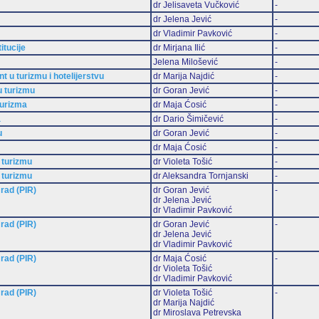
dr Jelisaveta Vučković
-
dr Jelena Jević
-
dr Vladimir Pavković
-
titucije
dr Mirjana Ilić
-
Jelena Milošević
-
 u turizmu i hotelijerstvu
dr Marija Najdić
-
u turizmu
dr Goran Jević
-
turizma
dr Maja Ćosić
-
a
dr Dario Šimičević
-
u
dr Goran Jević
-
dr Maja Ćosić
-
 turizmu
dr Violeta Tošić
-
 turizmu
dr Aleksandra Tornjanski
-
 rad (PIR)
dr Goran Jević
-
dr Jelena Jević
dr Vladimir Pavković
 rad (PIR)
dr Goran Jević
-
dr Jelena Jević
dr Vladimir Pavković
 rad (PIR)
dr Maja Ćosić
-
dr Violeta Tošić
dr Vladimir Pavković
 rad (PIR)
dr Violeta Tošić
-
dr Marija Najdić
dr Miroslava Petrevska