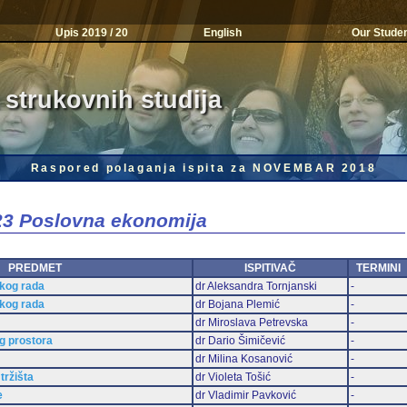
Upis 2019 / 20
English
Our Stude
 strukovnih studija
Raspored polaganja ispita za NOVEMBAR 2018
023 Poslovna ekonomija
PREDMET
ISPITIVAČ
TERMINI
čkog rada
dr Aleksandra Tornjanski
-
čkog rada
dr Bojana Plemić
-
dr Miroslava Petrevska
-
og prostora
dr Dario Šimičević
-
dr Milina Kosanović
-
tržišta
dr Violeta Tošić
-
e
dr Vladimir Pavković
-