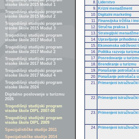
8.
Liderstvo
visoke škole 2015 Modul 1
9.
Krizni menadžment
Trogodišnji studijski program
10.
Digitalni marketing
visoke škole 2015 Modul 2
11.
Finansijska tržišta i ins
Trogodišnji studijski program
12.
Stručna praksa 1
visoke škole 2015 Modul 3
13.
Strategijski menadžment
Trogodišnji studijski program
14.
Upravljanje prihodima 
visoke škole 2017 Modul 1
15.
Ekonomska održivost 
Trogodišnji studijski program
visoke škole 2017 Modul 2
16.
Politika razvoja turizm
17.
Posredovanje u turizm
Trogodišnji studijski program
visoke škole 2017 Modul 3
18.
Brendiranje u turizmu
19.
Ponašanje potrošača u
Trogodišnji studijski program
visoke škole 2017 Modul 4
20.
Ponašanje potrošača u
Trogodišnji studijski program
21.
Primenjeni istraživački
visoke škole 2024
Digitalno poslovanje u turizmu
22.
Primenjeni istraživački
2026
Trogodišnji studijski program
visoke škole DIPL 2007-08
23.
Primenjeni istraživački
Trogodišnji studijski program
visoke škole DIPL 2009
24.
Primenjeni istraživački
Specijalističke studije 2011
Specijalističke studije 2014