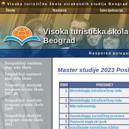
Visoka turistička škola strukovnih studija Beograd
Škola
Nastava
Specijalizacija
Visoka turistička škola
Beograd
Raspored polaga
Dvogodišnji nastavni
plan više škole
Master studije 2023 Po
Trogodišnji nastavni
plan više škole
RBR
PREDMET
Trogodišnji studijski
program visoke škole
1.
Metodologija istraživačkog rada
2007-08
Trogodišnji studijski
2.
Metodologija istraživačkog rada
program visoke škole
3.
Mikroekonomija
2009
Trogodišnji studijski
4.
Geoekologija turističkog prostora
program visoke škole
5.
Poslovni engleski jezik
2011
6.
Istraživanje turističkog tržišta