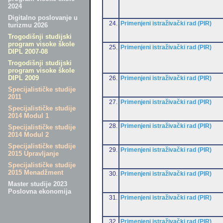
2024
Digitalno poslovanje u
24.
Primenjeni istraživački rad (PIR)
turizmu 2026
Trogodišnji studijski
program visoke škole
25.
Primenjeni istraživački rad (PIR)
DIPL 2007-08
Trogodišnji studijski
program visoke škole
DIPL 2009
26.
Primenjeni istraživački rad (PIR)
Specijalističke studije
2011
27.
Primenjeni istraživački rad (PIR)
Specijalističke studije
2014 Modul 1
28.
Primenjeni istraživački rad (PIR)
Specijalističke studije
2014 Modul 2
Specijalističke studije
29.
Primenjeni istraživački rad (PIR)
2015 Upravljanje
Specijalističke studije
2015 Menadžment
30.
Primenjeni istraživački rad (PIR)
Master studije 2023
Poslovna ekonomija
31.
Primenjeni istraživački rad (PIR)
32.
Primenjeni istraživački rad (PIR)