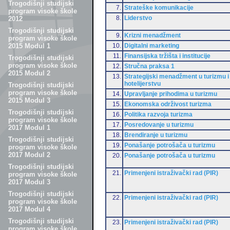
Trogodišnji studijski
7.
Strateške komunikacije
program visoke škole
8.
Liderstvo
2012
Trogodišnji studijski
9.
Krizni menadžment
program visoke škole
10.
Digitalni marketing
2015 Modul 1
11.
Finansijska tržišta i institucije
Trogodišnji studijski
program visoke škole
12.
Stručna praksa 1
2015 Modul 2
13.
Strategijski menadžment u turizmu i
hotelijerstvu
Trogodišnji studijski
program visoke škole
14.
Upravljanje prihodima u turizmu
2015 Modul 3
15.
Ekonomska održivost turizma
Trogodišnji studijski
16.
Politika razvoja turizma
program visoke škole
17.
Posredovanje u turizmu
2017 Modul 1
18.
Brendiranje u turizmu
Trogodišnji studijski
19.
Ponašanje potrošača u turizmu
program visoke škole
2017 Modul 2
20.
Ponašanje potrošača u turizmu
Trogodišnji studijski
21.
Primenjeni istraživački rad (PIR)
program visoke škole
2017 Modul 3
Trogodišnji studijski
22.
Primenjeni istraživački rad (PIR)
program visoke škole
2017 Modul 4
Trogodišnji studijski
23.
Primenjeni istraživački rad (PIR)
program visoke škole