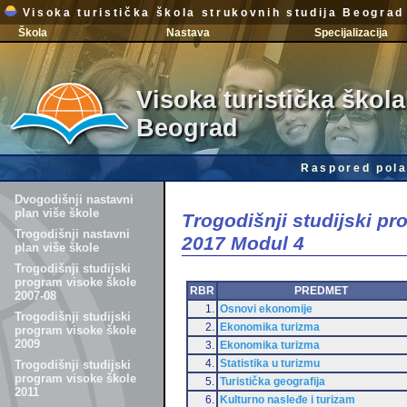
Visoka turistička škola strukovnih studija Beograd
Škola
Nastava
Specijalizacija
Visoka turistička škola
Beograd
Raspored pola
Dvogodišnji nastavni
plan više škole
Trogodišnji studijski p
Trogodišnji nastavni
2017 Modul 4
plan više škole
Trogodišnji studijski
program visoke škole
RBR
PREDMET
2007-08
1.
Osnovi ekonomije
Trogodišnji studijski
2.
Ekonomika turizma
program visoke škole
2009
3.
Ekonomika turizma
4.
Statistika u turizmu
Trogodišnji studijski
program visoke škole
5.
Turistička geografija
2011
6.
Kulturno nasleđe i turizam