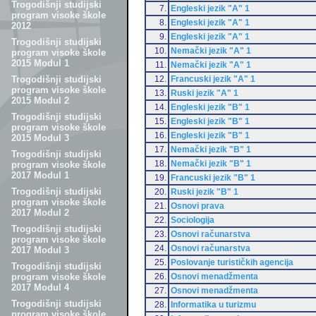
Trogodišnji studijski
7.
Engleski jezik "A" 1
program visoke škole
8.
Engleski jezik "A" 1
2012
9.
Engleski jezik "A" 1
Trogodišnji studijski
10.
Nemački jezik "A" 1
program visoke škole
2015 Modul 1
11.
Nemački jezik "A" 1
12.
Francuski jezik "A" 1
Trogodišnji studijski
program visoke škole
13.
Ruski jezik "A" 1
2015 Modul 2
14.
Engleski jezik "B" 1
Trogodišnji studijski
15.
Engleski jezik "B" 1
program visoke škole
16.
Engleski jezik "B" 1
2015 Modul 3
17.
Nemački jezik "B" 1
Trogodišnji studijski
18.
Nemački jezik "B" 1
program visoke škole
2017 Modul 1
19.
Francuski jezik "B" 1
Trogodišnji studijski
20.
Ruski jezik "B" 1
program visoke škole
21.
Osnovi prava
2017 Modul 2
22.
Sociologija
Trogodišnji studijski
23.
Osnovi računarstva
program visoke škole
24.
Osnovi računarstva
2017 Modul 3
25.
Poslovanje turističkih agencija
Trogodišnji studijski
26.
Osnovi menadžmenta
program visoke škole
2017 Modul 4
27.
Osnovi menadžmenta
Trogodišnji studijski
28.
Informatika u turizmu
program visoke škole