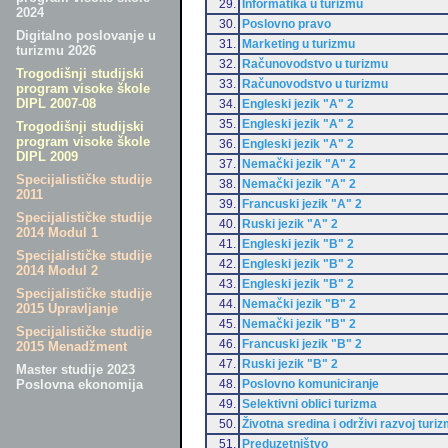
29.
Informatika u turizmu
2024
30.
Poslovno pravo
Digitalno poslovanje u
31.
Marketing u turizmu
turizmu 2026
32.
Računovodstvo u turizmu
Trogodišnji studijski
33.
Računovodstvo u turizmu
program visoke škole
DIPL 2007-08
34.
Engleski jezik "A" 2
35.
Engleski jezik "A" 2
Trogodišnji studijski
program visoke škole
36.
Engleski jezik "A" 2
DIPL 2009
37.
Nemački jezik "A" 2
Specijalističke studije
38.
Nemački jezik "A" 2
2011
39.
Francuski jezik "A" 2
Specijalističke studije
40.
Ruski jezik "A" 2
2014 Modul 1
41.
Engleski jezik "B" 2
Specijalističke studije
42.
Engleski jezik "B" 2
2014 Modul 2
43.
Engleski jezik "B" 2
Specijalističke studije
44.
Nemački jezik "B" 2
2015 Upravljanje
45.
Nemački jezik "B" 2
Specijalističke studije
46.
Francuski jezik "B" 2
2015 Menadžment
47.
Ruski jezik "B" 2
Master studije 2023
48.
Poslovno komuniciranje
Poslovna ekonomija
49.
Selektivni oblici turizma
50.
Životna sredina i održivi razvoj turi
51.
Preduzetništvo