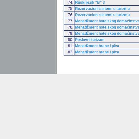
74.
Ruski jezik "B" 3
75.
Rezervacioni sistemi u turizmu
76.
Rezervacioni sistemi u turizmu
77.
Menadžment hotelskog domaćinstv
78.
Menadžment hotelskog domaćinstv
79.
Menadžment hotelskog domaćinstv
80.
Poslovni turizam
81.
Menadžment hrane i pića
82.
Menadžment hrane i pića