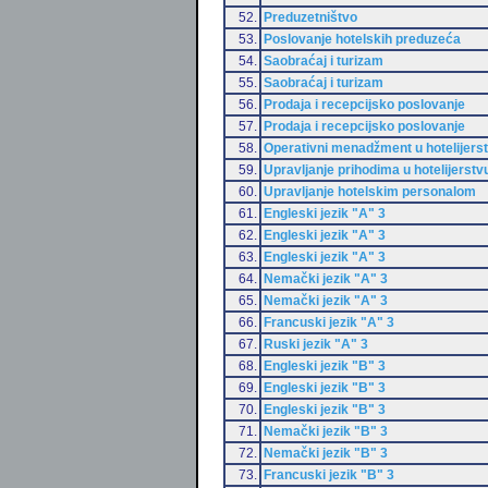
52.
Preduzetništvo
53.
Poslovanje hotelskih preduzeća
54.
Saobraćaj i turizam
55.
Saobraćaj i turizam
56.
Prodaja i recepcijsko poslovanje
57.
Prodaja i recepcijsko poslovanje
58.
Operativni menadžment u hotelijers
59.
Upravljanje prihodima u hotelijerstv
60.
Upravljanje hotelskim personalom
61.
Engleski jezik "A" 3
62.
Engleski jezik "A" 3
63.
Engleski jezik "A" 3
64.
Nemački jezik "A" 3
65.
Nemački jezik "A" 3
66.
Francuski jezik "A" 3
67.
Ruski jezik "A" 3
68.
Engleski jezik "B" 3
69.
Engleski jezik "B" 3
70.
Engleski jezik "B" 3
71.
Nemački jezik "B" 3
72.
Nemački jezik "B" 3
73.
Francuski jezik "B" 3