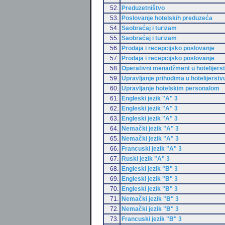
52.
Preduzetništvo
53.
Poslovanje hotelskih preduzeća
54.
Saobraćaj i turizam
55.
Saobraćaj i turizam
56.
Prodaja i recepcijsko poslovanje
57.
Prodaja i recepcijsko poslovanje
58.
Operativni menadžment u hotelijers
59.
Upravljanje prihodima u hotelijerstv
60.
Upravljanje hotelskim personalom
61.
Engleski jezik "A" 3
62.
Engleski jezik "A" 3
63.
Engleski jezik "A" 3
64.
Nemački jezik "A" 3
65.
Nemački jezik "A" 3
66.
Francuski jezik "A" 3
67.
Ruski jezik "A" 3
68.
Engleski jezik "B" 3
69.
Engleski jezik "B" 3
70.
Engleski jezik "B" 3
71.
Nemački jezik "B" 3
72.
Nemački jezik "B" 3
73.
Francuski jezik "B" 3