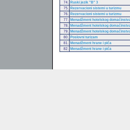
74.
Ruski jezik "B" 3
75.
Rezervacioni sistemi u turizmu
76.
Rezervacioni sistemi u turizmu
77.
Menadžment hotelskog domaćinstv
78.
Menadžment hotelskog domaćinstv
79.
Menadžment hotelskog domaćinstv
80.
Poslovni turizam
81.
Menadžment hrane i pića
82.
Menadžment hrane i pića