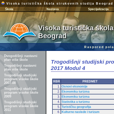
Visoka turistička škola strukovnih studija Beograd
Škola
Nastava
Specijalizacija
Visoka turistička škola
Beograd
Raspored pola
Dvogodišnji nastavni
plan više škole
Trogodišnji studijski p
Trogodišnji nastavni
2017 Modul 4
plan više škole
Trogodišnji studijski
program visoke škole
RBR
PREDMET
2007-08
1.
Osnovi ekonomije
Trogodišnji studijski
2.
Ekonomika turizma
program visoke škole
2009
3.
Ekonomika turizma
4.
Statistika u turizmu
Trogodišnji studijski
program visoke škole
5.
Turistička geografija
2011
6.
Kulturno nasleđe i turizam