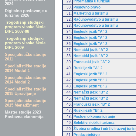
29.
Informatika u turizmu
2024
30.
Poslovno pravo
Digitalno poslovanje u
31.
Marketing u turizmu
turizmu 2026
32.
Računovodstvo u turizmu
Trogodišnji studijski
33.
Računovodstvo u turizmu
program visoke škole
DIPL 2007-08
34.
Engleski jezik "A" 2
35.
Engleski jezik "A" 2
Trogodišnji studijski
program visoke škole
36.
Engleski jezik "A" 2
DIPL 2009
37.
Nemački jezik "A" 2
Specijalističke studije
38.
Nemački jezik "A" 2
2011
39.
Francuski jezik "A" 2
Specijalističke studije
40.
Ruski jezik "A" 2
2014 Modul 1
41.
Engleski jezik "B" 2
Specijalističke studije
42.
Engleski jezik "B" 2
2014 Modul 2
43.
Engleski jezik "B" 2
Specijalističke studije
44.
Nemački jezik "B" 2
2015 Upravljanje
45.
Nemački jezik "B" 2
Specijalističke studije
46.
Francuski jezik "B" 2
2015 Menadžment
47.
Ruski jezik "B" 2
Master studije 2023
48.
Poslovno komuniciranje
Poslovna ekonomija
49.
Selektivni oblici turizma
50.
Životna sredina i održivi razvoj turi
51.
Preduzetništvo