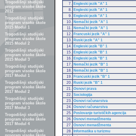
Trogodišnji studijski
7.
Engleski jezik "A" 1
program visoke škole
8.
Engleski jezik "A" 1
2012
9.
Engleski jezik "A" 1
Trogodišnji studijski
10.
Nemački jezik "A" 1
program visoke škole
2015 Modul 1
11.
Nemački jezik "A" 1
12.
Francuski jezik "A" 1
Trogodišnji studijski
program visoke škole
13.
Ruski jezik "A" 1
2015 Modul 2
14.
Engleski jezik "B" 1
Trogodišnji studijski
15.
Engleski jezik "B" 1
program visoke škole
16.
Engleski jezik "B" 1
2015 Modul 3
17.
Nemački jezik "B" 1
Trogodišnji studijski
18.
Nemački jezik "B" 1
program visoke škole
2017 Modul 1
19.
Francuski jezik "B" 1
Trogodišnji studijski
20.
Ruski jezik "B" 1
program visoke škole
21.
Osnovi prava
2017 Modul 2
22.
Sociologija
Trogodišnji studijski
23.
Osnovi računarstva
program visoke škole
24.
Osnovi računarstva
2017 Modul 3
25.
Poslovanje turističkih agencija
Trogodišnji studijski
26.
Osnovi menadžmenta
program visoke škole
2017 Modul 4
27.
Osnovi menadžmenta
Trogodišnji studijski
28.
Informatika u turizmu
program visoke škole