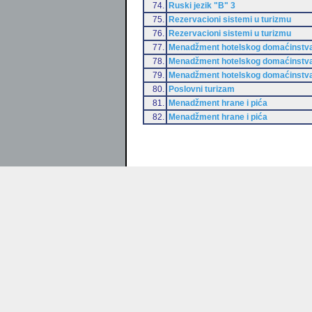
74.
Ruski jezik "B" 3
75.
Rezervacioni sistemi u turizmu
76.
Rezervacioni sistemi u turizmu
77.
Menadžment hotelskog domaćinstv
78.
Menadžment hotelskog domaćinstv
79.
Menadžment hotelskog domaćinstv
80.
Poslovni turizam
81.
Menadžment hrane i pića
82.
Menadžment hrane i pića