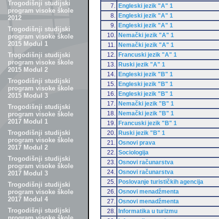
Trogodišnji studijski
7.
Engleski jezik "A" 1
program visoke škole
8.
Engleski jezik "A" 1
2012
9.
Engleski jezik "A" 1
Trogodišnji studijski
10.
Nemački jezik "A" 1
program visoke škole
2015 Modul 1
11.
Nemački jezik "A" 1
12.
Francuski jezik "A" 1
Trogodišnji studijski
program visoke škole
13.
Ruski jezik "A" 1
2015 Modul 2
14.
Engleski jezik "B" 1
Trogodišnji studijski
15.
Engleski jezik "B" 1
program visoke škole
16.
Engleski jezik "B" 1
2015 Modul 3
17.
Nemački jezik "B" 1
Trogodišnji studijski
18.
Nemački jezik "B" 1
program visoke škole
2017 Modul 1
19.
Francuski jezik "B" 1
Trogodišnji studijski
20.
Ruski jezik "B" 1
program visoke škole
21.
Osnovi prava
2017 Modul 2
22.
Sociologija
Trogodišnji studijski
23.
Osnovi računarstva
program visoke škole
24.
Osnovi računarstva
2017 Modul 3
25.
Poslovanje turističkih agencija
Trogodišnji studijski
26.
Osnovi menadžmenta
program visoke škole
2017 Modul 4
27.
Osnovi menadžmenta
Trogodišnji studijski
28.
Informatika u turizmu
program visoke škole