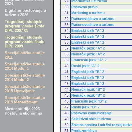
29.
Informatika u turizmu
2024
30.
Poslovno pravo
Digitalno poslovanje u
31.
Marketing u turizmu
turizmu 2026
32.
Računovodstvo u turizmu
Trogodišnji studijski
33.
Računovodstvo u turizmu
program visoke škole
DIPL 2007-08
34.
Engleski jezik "A" 2
35.
Engleski jezik "A" 2
Trogodišnji studijski
program visoke škole
36.
Engleski jezik "A" 2
DIPL 2009
37.
Nemački jezik "A" 2
Specijalističke studije
38.
Nemački jezik "A" 2
2011
39.
Francuski jezik "A" 2
Specijalističke studije
40.
Ruski jezik "A" 2
2014 Modul 1
41.
Engleski jezik "B" 2
Specijalističke studije
42.
Engleski jezik "B" 2
2014 Modul 2
43.
Engleski jezik "B" 2
Specijalističke studije
44.
Nemački jezik "B" 2
2015 Upravljanje
45.
Nemački jezik "B" 2
Specijalističke studije
46.
Francuski jezik "B" 2
2015 Menadžment
47.
Ruski jezik "B" 2
Master studije 2023
48.
Poslovno komuniciranje
Poslovna ekonomija
49.
Selektivni oblici turizma
50.
Životna sredina i održivi razvoj turi
51.
Preduzetništvo