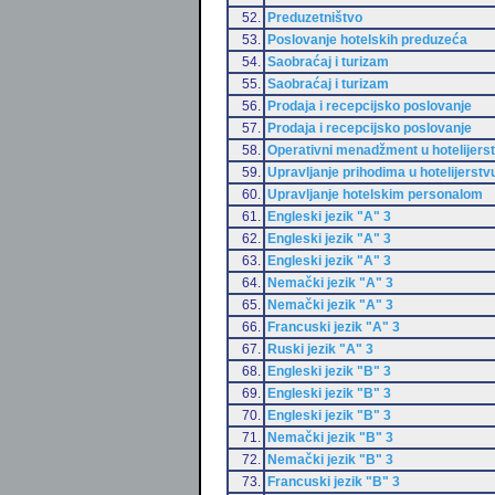
52.
Preduzetništvo
53.
Poslovanje hotelskih preduzeća
54.
Saobraćaj i turizam
55.
Saobraćaj i turizam
56.
Prodaja i recepcijsko poslovanje
57.
Prodaja i recepcijsko poslovanje
58.
Operativni menadžment u hotelijers
59.
Upravljanje prihodima u hotelijerstv
60.
Upravljanje hotelskim personalom
61.
Engleski jezik "A" 3
62.
Engleski jezik "A" 3
63.
Engleski jezik "A" 3
64.
Nemački jezik "A" 3
65.
Nemački jezik "A" 3
66.
Francuski jezik "A" 3
67.
Ruski jezik "A" 3
68.
Engleski jezik "B" 3
69.
Engleski jezik "B" 3
70.
Engleski jezik "B" 3
71.
Nemački jezik "B" 3
72.
Nemački jezik "B" 3
73.
Francuski jezik "B" 3