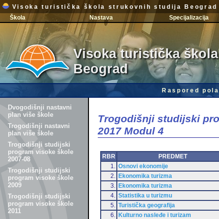
Visoka turistička škola strukovnih studija Beograd
Škola
Nastava
Specijalizacija
Visoka turistička škola
Beograd
Raspored pola
Dvogodišnji nastavni
plan više škole
Trogodišnji studijski p
Trogodišnji nastavni
2017 Modul 4
plan više škole
Trogodišnji studijski
program visoke škole
RBR
PREDMET
2007-08
1.
Osnovi ekonomije
Trogodišnji studijski
2.
Ekonomika turizma
program visoke škole
2009
3.
Ekonomika turizma
4.
Statistika u turizmu
Trogodišnji studijski
program visoke škole
5.
Turistička geografija
2011
6.
Kulturno nasleđe i turizam