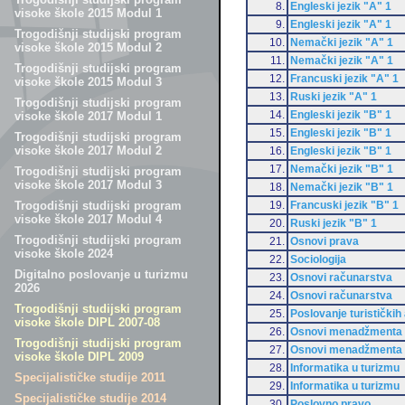
8.
Engleski jezik "A" 1
visoke škole 2015 Modul 1
9.
Engleski jezik "A" 1
Trogodišnji studijski program
10.
Nemački jezik "A" 1
visoke škole 2015 Modul 2
11.
Nemački jezik "A" 1
Trogodišnji studijski program
12.
Francuski jezik "A" 1
visoke škole 2015 Modul 3
13.
Ruski jezik "A" 1
Trogodišnji studijski program
14.
Engleski jezik "B" 1
visoke škole 2017 Modul 1
15.
Engleski jezik "B" 1
Trogodišnji studijski program
visoke škole 2017 Modul 2
16.
Engleski jezik "B" 1
17.
Nemački jezik "B" 1
Trogodišnji studijski program
visoke škole 2017 Modul 3
18.
Nemački jezik "B" 1
19.
Francuski jezik "B" 1
Trogodišnji studijski program
visoke škole 2017 Modul 4
20.
Ruski jezik "B" 1
Trogodišnji studijski program
21.
Osnovi prava
visoke škole 2024
22.
Sociologija
Digitalno poslovanje u turizmu
23.
Osnovi računarstva
2026
24.
Osnovi računarstva
Trogodišnji studijski program
25.
Poslovanje turističkih
visoke škole DIPL 2007-08
26.
Osnovi menadžmenta
Trogodišnji studijski program
27.
Osnovi menadžmenta
visoke škole DIPL 2009
28.
Informatika u turizmu
Specijalističke studije 2011
29.
Informatika u turizmu
Specijalističke studije 2014
30.
Poslovno pravo