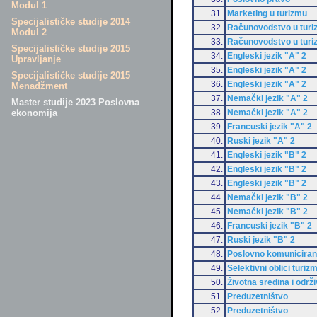
Modul 1
31.
Marketing u turizmu
Specijalističke studije 2014
32.
Računovodstvo u turi
Modul 2
33.
Računovodstvo u turi
Specijalističke studije 2015
34.
Engleski jezik "A" 2
Upravljanje
35.
Engleski jezik "A" 2
Specijalističke studije 2015
36.
Engleski jezik "A" 2
Menadžment
37.
Nemački jezik "A" 2
Master studije 2023 Poslovna
38.
Nemački jezik "A" 2
ekonomija
39.
Francuski jezik "A" 2
40.
Ruski jezik "A" 2
41.
Engleski jezik "B" 2
42.
Engleski jezik "B" 2
43.
Engleski jezik "B" 2
44.
Nemački jezik "B" 2
45.
Nemački jezik "B" 2
46.
Francuski jezik "B" 2
47.
Ruski jezik "B" 2
48.
Poslovno komuniciran
49.
Selektivni oblici turiz
50.
Životna sredina i održi
51.
Preduzetništvo
52.
Preduzetništvo