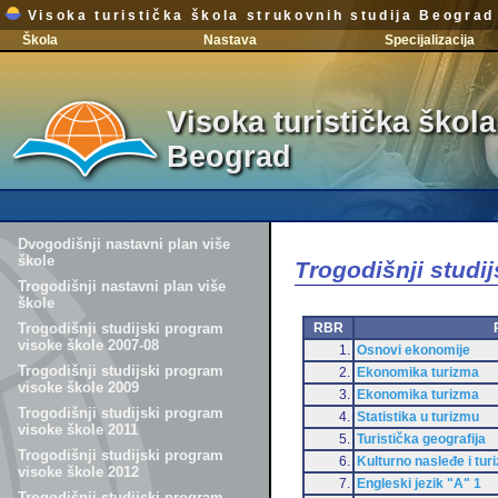
Visoka turistička škola strukovnih studija Beograd
Škola
Nastava
Specijalizacija
Visoka turistička škola
Beograd
Dvogodišnji nastavni plan više
škole
Trogodišnji studi
Trogodišnji nastavni plan više
škole
RBR
Trogodišnji studijski program
visoke škole 2007-08
1.
Osnovi ekonomije
Trogodišnji studijski program
2.
Ekonomika turizma
visoke škole 2009
3.
Ekonomika turizma
Trogodišnji studijski program
4.
Statistika u turizmu
visoke škole 2011
5.
Turistička geografija
Trogodišnji studijski program
6.
Kulturno nasleđe i tur
visoke škole 2012
7.
Engleski jezik "A" 1
Trogodišnji studijski program