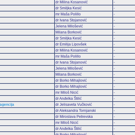
dr Milina Kosanović
-
dr Smiljka Kesić
-
mr Maša Polillo
-
dr Ivana Stojanović
-
Jelena Milošević
-
Milana Borković
-
dr Smiljka Kesić
-
dr Emilija Lipovšek
-
dr Milina Kosanović
-
mr Maša Polillo
-
dr Ivana Stojanović
-
Jelena Milošević
-
Milana Borković
-
dr Borko Mihajlović
-
dr Borko Mihajlović
-
mr Miloš Nicić
-
dr Anđelka Štilić
-
 agencija
dr Jelisaveta Vučković
-
dr Aleksandra Tornjanski
-
dr Miroslava Petrevska
-
mr Miloš Nicić
-
dr Anđelka Štilić
-
dr Borko Mihajlović
-