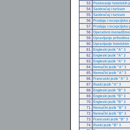
53.
Poslovanje hotelskih 
54.
Saobraćaj i turizam
55.
Saobraćaj i turizam
56.
Prodaja i recepcijsko
57.
Prodaja i recepcijsko
58.
Operativni menadžment
59.
Upravljanje prihodima 
60.
Upravljanje hotelski
61.
Engleski jezik "A" 3
62.
Engleski jezik "A" 3
63.
Engleski jezik "A" 3
64.
Nemački jezik "A" 3
65.
Nemački jezik "A" 3
66.
Francuski jezik "A" 3
67.
Ruski jezik "A" 3
68.
Engleski jezik "B" 3
69.
Engleski jezik "B" 3
70.
Engleski jezik "B" 3
71.
Nemački jezik "B" 3
72.
Nemački jezik "B" 3
73.
Francuski jezik "B" 3
74.
Ruski jezik "B" 3