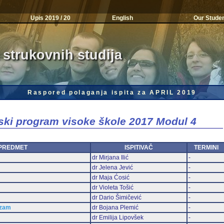
Upis 2019 / 20
English
Our Stude
 strukovnih studija
Raspored polaganja ispita za APRIL 2019
jski program visoke škole 2017 Modul 4
PREDMET
ISPITIVAČ
TERMINI
dr Mirjana Ilić
-
dr Jelena Jević
-
dr Maja Ćosić
-
dr Violeta Tošić
-
dr Dario Šimičević
-
izam
dr Bojana Plemić
-
dr Emilija Lipovšek
-