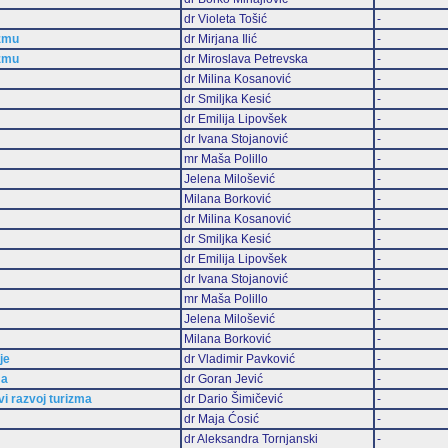
dr Violeta Tošić
-
zmu
dr Mirjana Ilić
-
zmu
dr Miroslava Petrevska
-
dr Milina Kosanović
-
dr Smiljka Kesić
-
dr Emilija Lipovšek
-
dr Ivana Stojanović
-
mr Maša Polillo
-
Jelena Milošević
-
Milana Borković
-
dr Milina Kosanović
-
dr Smiljka Kesić
-
dr Emilija Lipovšek
-
dr Ivana Stojanović
-
mr Maša Polillo
-
Jelena Milošević
-
Milana Borković
-
je
dr Vladimir Pavković
-
ma
dr Goran Jević
-
vi razvoj turizma
dr Dario Šimičević
-
dr Maja Ćosić
-
dr Aleksandra Tornjanski
-