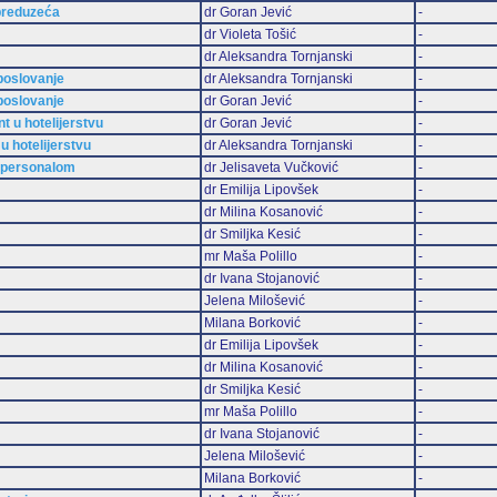
preduzeća
dr Goran Jević
-
dr Violeta Tošić
-
dr Aleksandra Tornjanski
-
 poslovanje
dr Aleksandra Tornjanski
-
 poslovanje
dr Goran Jević
-
 u hotelijerstvu
dr Goran Jević
-
u hotelijerstvu
dr Aleksandra Tornjanski
-
m personalom
dr Jelisaveta Vučković
-
dr Emilija Lipovšek
-
dr Milina Kosanović
-
dr Smiljka Kesić
-
mr Maša Polillo
-
dr Ivana Stojanović
-
Jelena Milošević
-
Milana Borković
-
dr Emilija Lipovšek
-
dr Milina Kosanović
-
dr Smiljka Kesić
-
mr Maša Polillo
-
dr Ivana Stojanović
-
Jelena Milošević
-
Milana Borković
-