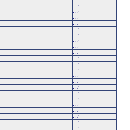
. .
u ,
. .
u ,
. .
u ,
. .
u ,
. .
u ,
. .
u ,
. .
u ,
. .
u ,
. .
u ,
. .
u ,
. .
u ,
. .
u ,
. .
u ,
. .
u ,
. .
u ,
. .
u ,
. .
u ,
i
. .
u ,
. .
u ,
. .
u ,
. .
u ,
i
. .
u ,
. .
u ,