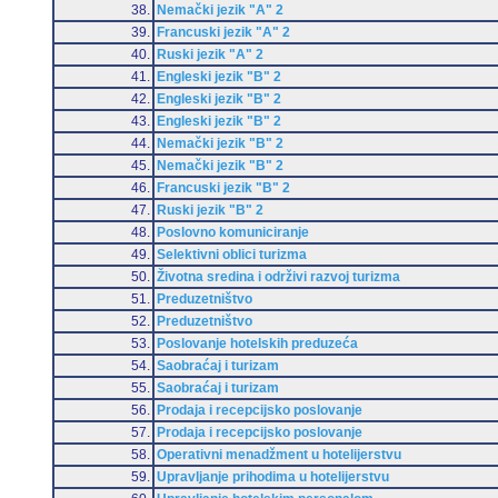
38.
Nemački jezik "A" 2
39.
Francuski jezik "A" 2
40.
Ruski jezik "A" 2
41.
Engleski jezik "B" 2
42.
Engleski jezik "B" 2
43.
Engleski jezik "B" 2
44.
Nemački jezik "B" 2
45.
Nemački jezik "B" 2
46.
Francuski jezik "B" 2
47.
Ruski jezik "B" 2
48.
Poslovno komuniciranje
49.
Selektivni oblici turizma
50.
Životna sredina i održivi razvoj turizma
51.
Preduzetništvo
52.
Preduzetništvo
53.
Poslovanje hotelskih preduzeća
54.
Saobraćaj i turizam
55.
Saobraćaj i turizam
56.
Prodaja i recepcijsko poslovanje
57.
Prodaja i recepcijsko poslovanje
58.
Operativni menadžment u hotelijerstvu
59.
Upravljanje prihodima u hotelijerstvu