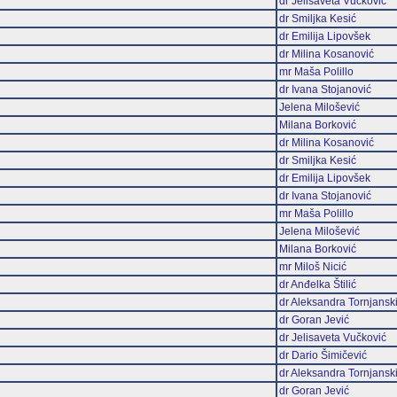
dr Jelisaveta Vučković
dr Smiljka Kesić
dr Emilija Lipovšek
dr Milina Kosanović
mr Maša Polillo
dr Ivana Stojanović
Jelena Milošević
Milana Borković
dr Milina Kosanović
dr Smiljka Kesić
dr Emilija Lipovšek
dr Ivana Stojanović
mr Maša Polillo
Jelena Milošević
Milana Borković
mr Miloš Nicić
dr Anđelka Štilić
dr Aleksandra Tornjansk
dr Goran Jević
dr Jelisaveta Vučković
dr Dario Šimičević
dr Aleksandra Tornjansk
dr Goran Jević