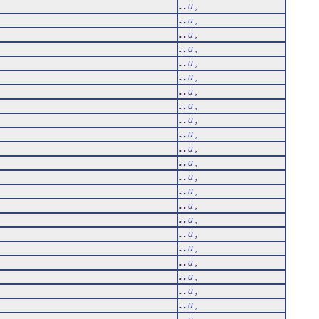
. .
u ,
. .
u ,
. .
u ,
. .
u ,
. .
u ,
. .
u ,
. .
u ,
. .
u ,
. .
u ,
. .
u ,
. .
u ,
. .
u ,
. .
u ,
i
. .
u ,
. .
u ,
. .
u ,
i
. .
u ,
. .
u ,
i
. .
u ,
. .
u ,
. .
u ,
i
. .
u ,