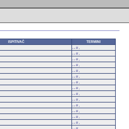
ISPITIVAČ
TERMINI
. .
u ,
. .
u ,
. .
u ,
. .
u ,
. .
u ,
. .
u ,
. .
u ,
. .
u ,
. .
u ,
. .
u ,
. .
u ,
. .
u ,
. .
u ,
. .
u ,
. .
u ,