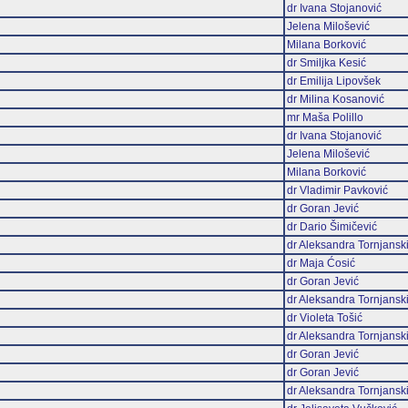
dr Ivana Stojanović
Jelena Milošević
Milana Borković
dr Smiljka Kesić
dr Emilija Lipovšek
dr Milina Kosanović
mr Maša Polillo
dr Ivana Stojanović
Jelena Milošević
Milana Borković
dr Vladimir Pavković
dr Goran Jević
dr Dario Šimičević
dr Aleksandra Tornjansk
dr Maja Ćosić
dr Goran Jević
dr Aleksandra Tornjansk
dr Violeta Tošić
dr Aleksandra Tornjansk
dr Goran Jević
dr Goran Jević
dr Aleksandra Tornjansk