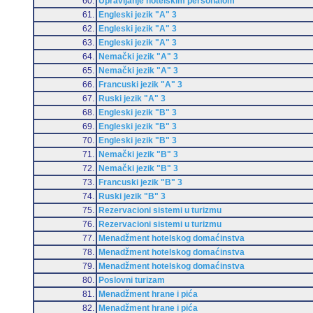
60.
Upravljanje hotelskim personalom
61.
Engleski jezik "A" 3
62.
Engleski jezik "A" 3
63.
Engleski jezik "A" 3
64.
Nemački jezik "A" 3
65.
Nemački jezik "A" 3
66.
Francuski jezik "A" 3
67.
Ruski jezik "A" 3
68.
Engleski jezik "B" 3
69.
Engleski jezik "B" 3
70.
Engleski jezik "B" 3
71.
Nemački jezik "B" 3
72.
Nemački jezik "B" 3
73.
Francuski jezik "B" 3
74.
Ruski jezik "B" 3
75.
Rezervacioni sistemi u turizmu
76.
Rezervacioni sistemi u turizmu
77.
Menadžment hotelskog domaćinstva
78.
Menadžment hotelskog domaćinstva
79.
Menadžment hotelskog domaćinstva
80.
Poslovni turizam
81.
Menadžment hrane i pića
82.
Menadžment hrane i pića