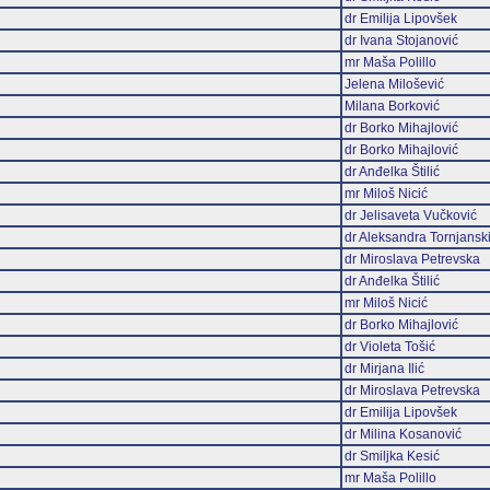
dr Emilija Lipovšek
dr Ivana Stojanović
mr Maša Polillo
Jelena Milošević
Milana Borković
dr Borko Mihajlović
dr Borko Mihajlović
dr Anđelka Štilić
mr Miloš Nicić
dr Jelisaveta Vučković
dr Aleksandra Tornjansk
dr Miroslava Petrevska
dr Anđelka Štilić
mr Miloš Nicić
dr Borko Mihajlović
dr Violeta Tošić
dr Mirjana Ilić
dr Miroslava Petrevska
dr Emilija Lipovšek
dr Milina Kosanović
dr Smiljka Kesić
mr Maša Polillo