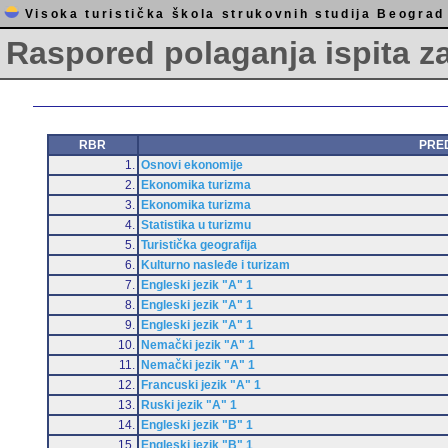
Visoka turistička škola strukovnih studija Beograd
Raspored polaganja ispita z
RBR
PRE
1.
Osnovi ekonomije
2.
Ekonomika turizma
3.
Ekonomika turizma
4.
Statistika u turizmu
5.
Turistička geografija
6.
Kulturno nasleđe i turizam
7.
Engleski jezik "A" 1
8.
Engleski jezik "A" 1
9.
Engleski jezik "A" 1
10.
Nemački jezik "A" 1
11.
Nemački jezik "A" 1
12.
Francuski jezik "A" 1
13.
Ruski jezik "A" 1
14.
Engleski jezik "B" 1
15.
Engleski jezik "B" 1