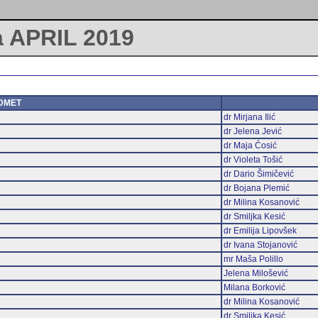
a APRIL 2019
DMET
dr Mirjana Ilić
dr Jelena Jević
dr Maja Ćosić
dr Violeta Tošić
dr Dario Šimičević
dr Bojana Plemić
dr Milina Kosanović
dr Smiljka Kesić
dr Emilija Lipovšek
dr Ivana Stojanović
mr Maša Polillo
Jelena Milošević
Milana Borković
dr Milina Kosanović
dr Smiljka Kesić