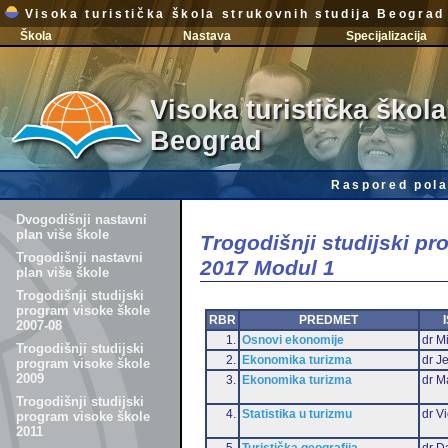
Visoka turistička škola strukovnih studija Beograd
Škola
Nastava
Specijalizacija
Visoka turistička škola
Beograd
Raspored pola
Dvogodišnji nastavni
plan više škole
Trogodišnji studijski p
Trogodišnji nastavni
2017 Modul 1
plan više škole
Trogodišnji studijski
program visoke škole
RBR
PREDMET
2007-08
1.
Osnovi ekonomije
dr Mi
Trogodišnji studijski
2.
Ekonomika turizma
dr J
program visoke škole
2009
3.
Ekonomika turizma
dr M
Trogodišnji studijski
4.
Statistika u turizmu
dr Vi
program visoke škole
2011
5.
Turistička geografija
dr D