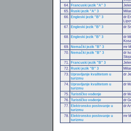
64.
Francuski jezik "A" 3
Jele
65.
Ruski jezik "A" 3
Mila
66.
Engleski jezik "B" 3
dr Em
Lipo
67.
Engleski jezik "B" 3
dr S
68.
Engleski jezik "B" 3
dr M
Kosa
69.
Nemački jezik "B" 3
mr M
70.
Nemački jezik "B" 3
dr I
Stoj
71.
Francuski jezik "B" 3
Jele
72.
Ruski jezik "B" 3
Mila
73.
Upravljanje kvalitetom u
dr J
turizmu
74.
Upravljanje kvalitetom u
dr M
turizmu
75.
Turističko vođenje
dr M
76.
Turističko vođenje
dr G
77.
Elektronsko poslovanje u
dr An
turizmu
78.
Elektronsko poslovanje u
mr M
turizmu