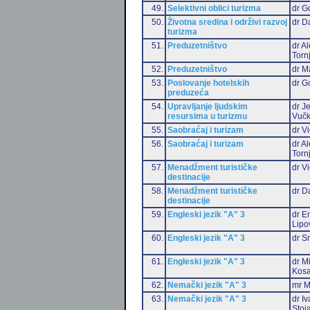
49.
Selektivni oblici turizma
dr G
50.
Životna sredina i održivi razvoj
dr D
turizma
51.
Preduzetništvo
dr A
Torn
52.
Preduzetništvo
dr M
53.
Poslovanje hotelskih
dr G
preduzeća
54.
Upravljanje ljudskim
dr J
resursima u turizmu
Vučk
55.
Saobraćaj i turizam
dr Vi
56.
Saobraćaj i turizam
dr A
Torn
57.
Menadžment turističke
dr Vi
destinacije
58.
Menadžment turističke
dr D
destinacije
59.
Engleski jezik "A" 3
dr Em
Lipo
60.
Engleski jezik "A" 3
dr S
61.
Engleski jezik "A" 3
dr M
Kosa
62.
Nemački jezik "A" 3
mr M
63.
Nemački jezik "A" 3
dr I
Stoj