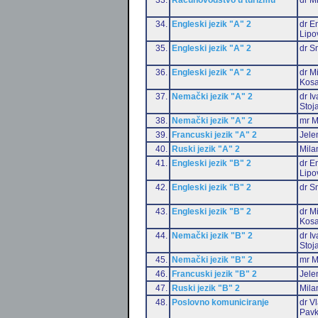
34.
Engleski jezik "A" 2
dr Em
Lipo
35.
Engleski jezik "A" 2
dr S
36.
Engleski jezik "A" 2
dr M
Kosa
37.
Nemački jezik "A" 2
dr I
Stoj
38.
Nemački jezik "A" 2
mr M
39.
Francuski jezik "A" 2
Jele
40.
Ruski jezik "A" 2
Mila
41.
Engleski jezik "B" 2
dr Em
Lipo
42.
Engleski jezik "B" 2
dr S
43.
Engleski jezik "B" 2
dr M
Kosa
44.
Nemački jezik "B" 2
dr I
Stoj
45.
Nemački jezik "B" 2
mr M
46.
Francuski jezik "B" 2
Jele
47.
Ruski jezik "B" 2
Mila
48.
Poslovno komuniciranje
dr V
Pavk