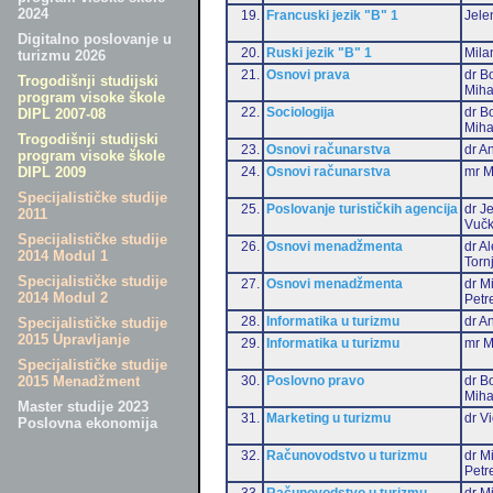
2024
19.
Francuski jezik "B" 1
Jele
Digitalno poslovanje u
20.
Ruski jezik "B" 1
Mila
turizmu 2026
21.
Osnovi prava
dr B
Trogodišnji studijski
Miha
program visoke škole
22.
Sociologija
dr B
DIPL 2007-08
Miha
Trogodišnji studijski
23.
Osnovi računarstva
dr An
program visoke škole
24.
Osnovi računarstva
mr M
DIPL 2009
Specijalističke studije
25.
Poslovanje turističkih agencija
dr J
2011
Vučk
Specijalističke studije
26.
Osnovi menadžmenta
dr A
2014 Modul 1
Torn
Specijalističke studije
27.
Osnovi menadžmenta
dr M
2014 Modul 2
Petr
28.
Informatika u turizmu
dr An
Specijalističke studije
2015 Upravljanje
29.
Informatika u turizmu
mr M
Specijalističke studije
30.
Poslovno pravo
dr B
2015 Menadžment
Miha
Master studije 2023
31.
Marketing u turizmu
dr Vi
Poslovna ekonomija
32.
Računovodstvo u turizmu
dr M
Petr
33.
Računovodstvo u turizmu
dr Mi