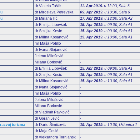
dr Violeta Tošić
11. Apr 2019.
u 13:00, Sala 6
mu
dr Miroslava Petrevska
09. Apr 2019.
u 10:30, Sala 6
mu
dr Mirjana Ilić
17. Apr 2019.
u 12:00, Sala А2
dr Emilija Lipovšek
15. Apr 2019.
u 09:00, Sala А1
dr Smiljka Kesić
15. Apr 2019.
u 09:00, Sala А1
dr Milina Kosanović
15. Apr 2019.
u 10:00, Sala А1
mr Maša Polillo
-
dr Ivana Stojanović
-
Jelena Milošević
-
Milana Borković
-
dr Emilija Lipovšek
15. Apr 2019.
u 09:00, Sala А1
dr Smiljka Kesić
15. Apr 2019.
u 09:00, Sala А1
dr Milina Kosanović
15. Apr 2019.
u 10:00, Sala А1
dr Ivana Stojanović
-
mr Maša Polillo
-
Jelena Milošević
-
Milana Borković
-
dr Vladimir Pavković
-
dr Goran Jević
-
 razvoj turizma
dr Dario Šimičević
19. Apr 2019.
u 10:00, Učionica 1
dr Maja Ćosić
-
dr Aleksandra Tornjanski
-