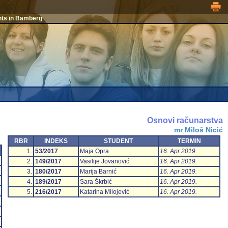
nts in Bamberg
Osnovi računarstva
mr Miloš Nicić
RBR
INDEKS
STUDENT
TERMIN
1.
53/2017
Maja Opra
16. Apr 2019.
2.
149/2017
Vasilije Jovanović
16. Apr 2019.
3.
180/2017
Marija Barnić
16. Apr 2019.
4.
189/2017
Sara Škrbić
16. Apr 2019.
5.
216/2017
Katarina Milojević
16. Apr 2019.