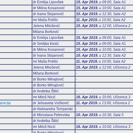
dr Emilija Lipovšek
15. Apr 2019.
u 09:00, Sala А1
dr Milina Kosanović
15. Apr 2019.
u 10:00, Sala А1
dr Ivana Stojanović
10. Apr 2019.
u 12:30, Sala А2
mr Maša Polillo
11. Apr 2019.
u 10:00, Sala А2
Jelena Milošević
15. Apr 2019.
u 12:00, Učionica 2
Milana Borković
-
dr Emilija Lipovšek
15. Apr 2019.
u 09:00, Sala А1
dr Smiljka Kesić
15. Apr 2019.
u 09:00, Sala А1
dr Milina Kosanović
15. Apr 2019.
u 10:00, Sala А1
dr Ivana Stojanović
10. Apr 2019.
u 12:30, Sala А2
mr Maša Polillo
11. Apr 2019.
u 10:00, Sala А2
Jelena Milošević
15. Apr 2019.
u 12:00, Učionica 2
Milana Borković
-
dr Borko Mihajlović
-
dr Borko Mihajlović
-
dr Anđelka Štilić
-
mr Miloš Nicić
16. Apr 2019.
u 10:00, Učionica 3
gencija
dr Jelisaveta Vučković
11. Apr 2019.
u 13:00, Učionica 2
dr Aleksandra Tornjanski
-
dr Miroslava Petrevska
10. Apr 2019.
u 10:30, Sala 5
dr Anđelka Štilić
-
mr Miloš Nicić
16. Apr 2019.
u 10:00, Učionica 3
dr Borko Mihajlović
-