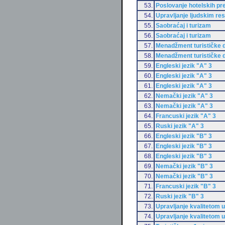
53.
Poslovanje hotelskih p
54.
Upravljanje ljudskim re
55.
Saobraćaj i turizam
56.
Saobraćaj i turizam
57.
Menadžment turističke d
58.
Menadžment turističke d
59.
Engleski jezik "A" 3
60.
Engleski jezik "A" 3
61.
Engleski jezik "A" 3
62.
Nemački jezik "A" 3
63.
Nemački jezik "A" 3
64.
Francuski jezik "A" 3
65.
Ruski jezik "A" 3
66.
Engleski jezik "B" 3
67.
Engleski jezik "B" 3
68.
Engleski jezik "B" 3
69.
Nemački jezik "B" 3
70.
Nemački jezik "B" 3
71.
Francuski jezik "B" 3
72.
Ruski jezik "B" 3
73.
Upravljanje kvalitetom u
74.
Upravljanje kvalitetom u