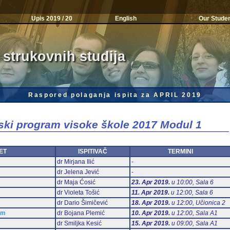
Upis 2019 / 20
English
Our Stude
 strukovnih studija
Raspored polaganja ispita za APRIL 2019
jski program visoke škole 2017 Modul 1
ET
ISPITIVAČ
TERMINI
dr Mirjana Ilić
-
dr Jelena Jević
-
dr Maja Ćosić
23. Apr 2019.
u 10:00, Sala 6
dr Violeta Tošić
11. Apr 2019.
u 12:00, Sala 6
dr Dario Šimičević
18. Apr 2019.
u 12:00, Učionica 2
am
dr Bojana Plemić
10. Apr 2019.
u 12:00, Sala А1
dr Smiljka Kesić
15. Apr 2019.
u 09:00, Sala А1