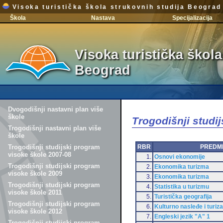
Visoka turistička škola strukovnih studija Beograd
Škola
Nastava
Specijalizacija
Visoka turistička škola
Beograd
Dvogodišnji nastavni plan više
škole
Trogodišnji studi
Trogodišnji nastavni plan više
škole
RBR
PREDM
Trogodišnji studijski program
visoke škole 2007-08
1.
Osnovi ekonomije
Trogodišnji studijski program
2.
Ekonomika turizma
visoke škole 2009
3.
Ekonomika turizma
Trogodišnji studijski program
4.
Statistika u turizmu
visoke škole 2011
5.
Turistička geografija
Trogodišnji studijski program
6.
Kulturno nasleđe i turiz
visoke škole 2012
7.
Engleski jezik "A" 1
Trogodišnji studijski program