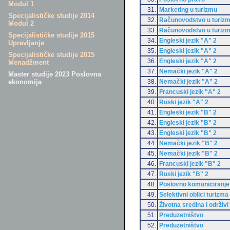
Modul 1
31.
Marketing u turizmu
Specijalističke studije 2014
32.
Računovodstvo u turiz
Modul 2
33.
Računovodstvo u turiz
Specijalističke studije 2015
34.
Engleski jezik "A" 2
Upravljanje
35.
Engleski jezik "A" 2
Specijalističke studije 2015
36.
Engleski jezik "A" 2
Menadžment
37.
Nemački jezik "A" 2
Master studije 2023 Poslovna
38.
Nemački jezik "A" 2
ekonomija
39.
Francuski jezik "A" 2
40.
Ruski jezik "A" 2
41.
Engleski jezik "B" 2
42.
Engleski jezik "B" 2
43.
Engleski jezik "B" 2
44.
Nemački jezik "B" 2
45.
Nemački jezik "B" 2
46.
Francuski jezik "B" 2
47.
Ruski jezik "B" 2
48.
Poslovno komuniciranje
49.
Selektivni oblici turizma
50.
Životna sredina i održivi
51.
Preduzetništvo
52.
Preduzetništvo