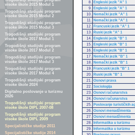
8.
Engleski jezik "A" 1
visoke škole 2015 Modul 1
9.
Engleski jezik "A" 1
Trogodišnji studijski program
10.
Nemački jezik "A" 1
visoke škole 2015 Modul 2
11.
Nemački jezik "A" 1
Trogodišnji studijski program
12.
Francuski jezik "A" 1
visoke škole 2015 Modul 3
13.
Ruski jezik "A" 1
Trogodišnji studijski program
14.
Engleski jezik "B" 1
visoke škole 2017 Modul 1
15.
Engleski jezik "B" 1
Trogodišnji studijski program
visoke škole 2017 Modul 2
16.
Engleski jezik "B" 1
17.
Nemački jezik "B" 1
Trogodišnji studijski program
visoke škole 2017 Modul 3
18.
Nemački jezik "B" 1
19.
Francuski jezik "B" 1
Trogodišnji studijski program
visoke škole 2017 Modul 4
20.
Ruski jezik "B" 1
Trogodišnji studijski program
21.
Osnovi prava
visoke škole 2024
22.
Sociologija
Digitalno poslovanje u turizmu
23.
Osnovi računarstva
2026
24.
Osnovi računarstva
Trogodišnji studijski program
25.
Poslovanje turističkih a
visoke škole DIPL 2007-08
26.
Osnovi menadžmenta
Trogodišnji studijski program
27.
Osnovi menadžmenta
visoke škole DIPL 2009
28.
Informatika u turizmu
Specijalističke studije 2011
29.
Informatika u turizmu
Specijalističke studije 2014
30.
Poslovno pravo