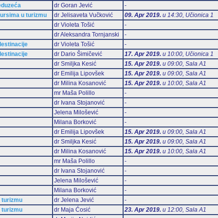
reduzeća
dr Goran Jević
-
sursima u turizmu
dr Jelisaveta Vučković
09. Apr 2019.
u 14:30, Učionica 1
dr Violeta Tošić
-
dr Aleksandra Tornjanski
-
estinacije
dr Violeta Tošić
-
estinacije
dr Dario Šimičević
17. Apr 2019.
u 10:00, Učionica 1
dr Smiljka Kesić
15. Apr 2019.
u 09:00, Sala А1
dr Emilija Lipovšek
15. Apr 2019.
u 09:00, Sala А1
dr Milina Kosanović
15. Apr 2019.
u 10:00, Sala А1
mr Maša Polillo
-
dr Ivana Stojanović
-
Jelena Milošević
-
Milana Borković
-
dr Emilija Lipovšek
15. Apr 2019.
u 09:00, Sala А1
dr Smiljka Kesić
15. Apr 2019.
u 09:00, Sala А1
dr Milina Kosanović
15. Apr 2019.
u 10:00, Sala А1
mr Maša Polillo
-
dr Ivana Stojanović
-
Jelena Milošević
-
Milana Borković
-
 turizmu
dr Jelena Jević
-
 turizmu
dr Maja Ćosić
23. Apr 2019.
u 12:00, Sala А1