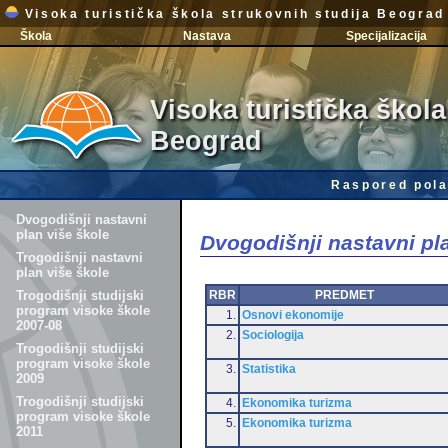
Visoka turistička škola strukovnih studija Beograd
Škola
Nastava
Specijalizacija
Visoka turistička škola
Beograd
Raspored pola
Dvogodišnji nastavni
plan više škole
Dvogodišnji nastavni pl
Trogodišnji nastavni
plan više škole
RBR
PREDMET
Trogodišnji studijski
program visoke škole
1.
Osnovi ekonomije
2007-08
2.
Sociologija
Trogodišnji studijski
program visoke škole
3.
Statistika
2009
Trogodišnji studijski
4.
Ekonomika turizma
program visoke škole
5.
Ekonomika turizma
2011