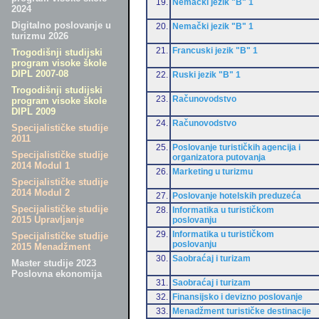
19.
Nemački jezik "B" 1
2024
Digitalno poslovanje u
20.
Nemački jezik "B" 1
turizmu 2026
21.
Francuski jezik "B" 1
Trogodišnji studijski
program visoke škole
DIPL 2007-08
22.
Ruski jezik "B" 1
Trogodišnji studijski
23.
Računovodstvo
program visoke škole
DIPL 2009
24.
Računovodstvo
Specijalističke studije
2011
25.
Poslovanje turističkih agencija i
Specijalističke studije
organizatora putovanja
2014 Modul 1
26.
Marketing u turizmu
Specijalističke studije
2014 Modul 2
27.
Poslovanje hotelskih preduzeća
Specijalističke studije
28.
Informatika u turističkom
2015 Upravljanje
poslovanju
29.
Informatika u turističkom
Specijalističke studije
poslovanju
2015 Menadžment
30.
Saobraćaj i turizam
Master studije 2023
Poslovna ekonomija
31.
Saobraćaj i turizam
32.
Finansijsko i devizno poslovanje
33.
Menadžment turističke destinacije