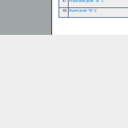
47.
Francuski jezik "B" 2
48.
Ruski jezik "B" 2